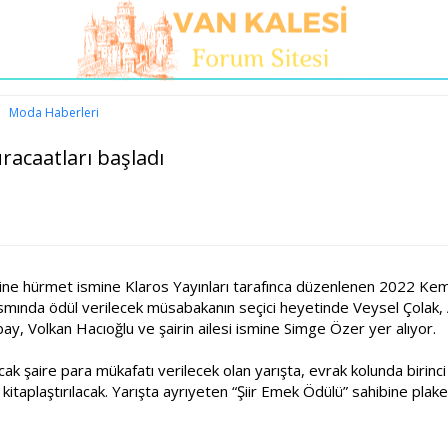
Moda Haberleri
racaatları başladı
rine hürmet ismine Klaros Yayınları tarafınca düzenlenen 2022 Kema
kısmında ödül verilecek müsabakanın seçici heyetinde Veysel Çolak
ay, Volkan Hacıoğlu ve şairin ailesi ismine Simge Özer yer alıyor.
cak şaire para mükafatı verilecek olan yarışta, evrak kolunda birinci 
 kitaplaştırılacak. Yarışta ayrıyeten “Şiir Emek Ödülü” sahibine plake