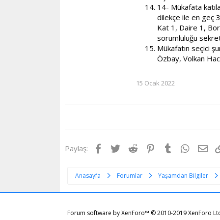
14- Mükafata katıla
dilekçe ile en geç
Kat 1, Daire 1, Bor
sorumluluğu sekreta
Mükafatın seçici ş
Özbay, Volkan Hacı
15 Ocak 2022
Facebook
Twitter
Reddit
Pinterest
Tumblr
WhatsA
E-p
Paylaş:
Anasayfa
Forumlar
Yaşamdan Bilgiler
Forum software by XenForo™
© 2010-2019 XenForo Lt