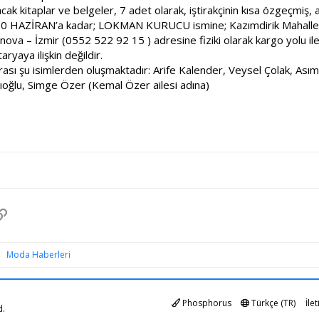
cak kitaplar ve belgeler, 7 adet olarak, iştirakçinin kısa özgeçmiş, a
 30 HAZİRAN’a kadar; LOKMAN KURUCU ismine; Kazımdirik Mahallesi
nova – İzmir (0552 522 92 15 ) adresine fiziki olarak kargo yolu il
ryaya ilişkin değildir.
urası şu isimlerden oluşmaktadır: Arife Kalender, Veysel Çolak, As
oğlu, Simge Özer (Kemal Özer ailesi adına)
pp
osta
Link
Moda Haberleri
Phosphorus
Türkçe (TR)
İle
d.