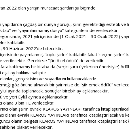
iran 2022 olan yarışın müracaat şartları şu biçimde:
yapıtlarda çağdaş bir dünya görüşü, şiirin gerektirdiği estetik ve li
kitap” ve “yayımlanmamış dosya” kategorilerinde verilecektir.
egorisinde, 2021 yılı içerisinde (1 Ocak 2021 – 30 Ocak 2022) yayı
r katılabilir.
 30 Haziran 2022’de bitecektir.
çerisinde yayımlanmış ‘toplu şiirler’ katılabilir fakat ‘seçme şiirler’ 
 verilecektir. Gerekirse “jüri özel ödülü” de verilebilir.
ata katılmamış bir kitaba da (seçici şura üyelerinin önerisiyle) ödül 
 eşit oy hakkına sahiptir.
olanlar, gerçek isim ve soyadlarını kullanacaklardır.
emeği göz önüne alınarak bir şairimize de “şiir emek ödülü” verilece
ül ayında toplanacak, sonuçlar birebir ay açıklanacaktır.
ve yeri Eylül ayında açıklanacaktır.
i olana 3 bin TL verilecektir.
inci olan şairin evrakı KLAROS YAYINLARI tarafınca kitaplaştırılacak 
ci olanın evrakı KLAROS YAYINLARI tarafınca kitaplaştırılacak ve kend
üncü olanın belgesi KLAROS YAYINLARI tarafınca kitaplaştırılarak k
sahibine plaket verilecektir.