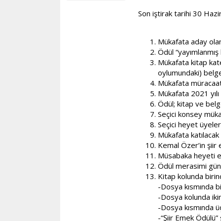
Son iştirak tarihi 30 Haz
Mükafata aday olan 
Ödül “yayımlanmış 
Mükafata kitap kat
oylumundaki) belgele
Mükafata müracaat;
Mükafata 2021 yılı i
Ödül; kitap ve belge
Seçici konsey mükaf
Seçici heyet üyeleri
Mükafata katılacak 
Kemal Özer’in şiir 
Müsabaka heyeti eyl
Ödül merasimi günü 
Kitap kolunda birinc
-Dosya kısmında bir
-Dosya kolunda ikin
-Dosya kısmında üç
-“Şiir Emek Ödülü” 