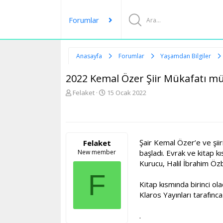
Forumlar
Anasayfa
Forumlar
Yaşamdan Bilgiler
2022 Kemal Özer Şiir Mükafatı mü
K
B
Felaket
15 Ocak 2022
o
a
n
ş
u
l
y
a
u
n
Şair Kemal Özer’e ve şii
Felaket
b
g
New member
başladı. Evrak ve kitap 
a
ı
Kurucu, Halil İbrahim Özb
ş
ç
l
t
F
a
a
Kitap kısmında birinci ola
t
r
Klaros Yayınları tarafınca
a
i
n
h
.
i