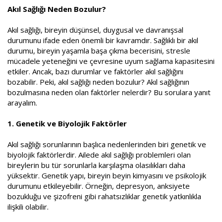
a
i
Akıl Sağlığı Neden Bozulur?
n
h
i
Akıl sağlığı, bireyin düşünsel, duygusal ve davranışsal
durumunu ifade eden önemli bir kavramdır. Sağlıklı bir akıl
durumu, bireyin yaşamla başa çıkma becerisini, stresle
mücadele yeteneğini ve çevresine uyum sağlama kapasitesini
etkiler. Ancak, bazı durumlar ve faktörler akıl sağlığını
bozabilir. Peki, akıl sağlığı neden bozulur? Akıl sağlığının
bozulmasına neden olan faktörler nelerdir? Bu sorulara yanıt
arayalım.
1. Genetik ve Biyolojik Faktörler
Akıl sağlığı sorunlarının başlıca nedenlerinden biri genetik ve
biyolojik faktörlerdir. Ailede akıl sağlığı problemleri olan
bireylerin bu tür sorunlarla karşılaşma olasılıkları daha
yüksektir. Genetik yapı, bireyin beyin kimyasını ve psikolojik
durumunu etkileyebilir. Örneğin, depresyon, anksiyete
bozukluğu ve şizofreni gibi rahatsızlıklar genetik yatkınlıkla
ilişkili olabilir.