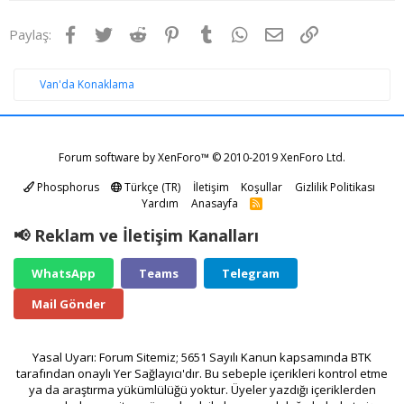
Facebook
Twitter
Reddit
Pinterest
Tumblr
WhatsApp
E-posta
Link
Paylaş:
Van'da Konaklama
Forum software by XenForo™
© 2010-2019 XenForo Ltd.
Phosphorus
Türkçe (TR)
İletişim
Koşullar
Gizlilik Politikası
Yardım
Anasayfa
R
S
S
📢 Reklam ve İletişim Kanalları
WhatsApp
Teams
Telegram
Mail Gönder
Yasal Uyarı: Forum Sitemiz; 5651 Sayılı Kanun kapsamında BTK
tarafından onaylı Yer Sağlayıcı'dır. Bu sebeple içerikleri kontrol etme
ya da araştırma yükümlülüğü yoktur. Üyeler yazdığı içeriklerden