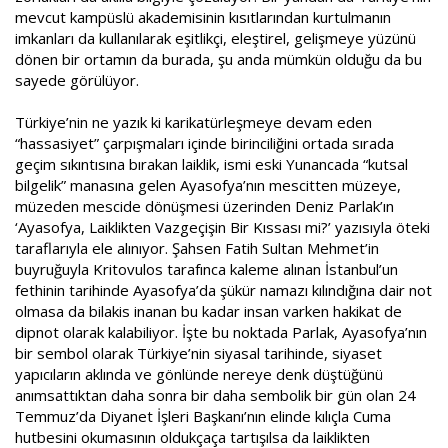
mevcut kampüslü akademisinin kısıtlarından kurtulmanın
imkanları da kullanılarak eşitlikçi, eleştirel, gelişmeye yüzünü
dönen bir ortamın da burada, şu anda mümkün olduğu da bu
sayede görülüyor.
Türkiye’nin ne yazık ki karikatürleşmeye devam eden
“hassasiyet” çarpışmaları içinde birinciliğini ortada sırada
geçim sıkıntısına bırakan laiklik, ismi eski Yunancada “kutsal
bilgelik” manasına gelen Ayasofya’nın mescitten müzeye,
müzeden mescide dönüşmesi üzerinden Deniz Parlak’ın
‘Ayasofya, Laiklikten Vazgeçişin Bir Kıssası mi?’ yazısıyla öteki
taraflarıyla ele alınıyor. Şahsen Fatih Sultan Mehmet’in
buyruğuyla Kritovulos tarafınca kaleme alınan İstanbul’un
fethinin tarihinde Ayasofya’da şükür namazı kılındığına dair not
olmasa da bilakis inanan bu kadar insan varken hakikat de
dipnot olarak kalabiliyor. İşte bu noktada Parlak, Ayasofya’nın
bir sembol olarak Türkiye’nin siyasal tarihinde, siyaset
yapıcıların aklında ve gönlünde nereye denk düştüğünü
anımsattıktan daha sonra bir daha sembolik bir gün olan 24
Temmuz’da Diyanet İşleri Başkanı’nın elinde kılıçla Cuma
hutbesini okumasının oldukçaça tartışılsa da laiklikten