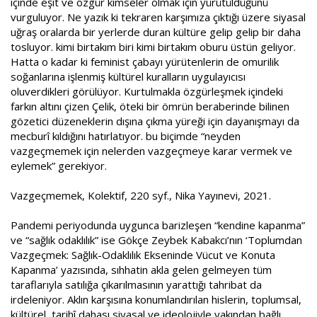
içinde eşit ve özgür kimseler olmak için yürütüldüğünü
vurguluyor. Ne yazık ki tekraren karşımıza çıktığı üzere siyasal
uğraş oralarda bir yerlerde duran kültüre gelip gelip bir daha
tosluyor. kimi birtakım biri kimi birtakım oburu üstün geliyor.
Hatta o kadar ki feminist çabayı yürütenlerin de omurilik
soğanlarına işlenmiş kültürel kuralların uygulayıcısı
oluverdikleri görülüyor. Kurtulmakla özgürleşmek içindeki
farkın altını çizen Çelik, öteki bir ömrün beraberinde bilinen
gözetici düzeneklerin dışına çıkma yüreği için dayanışmayı da
mecburî kıldığını hatırlatıyor. bu biçimde “neyden
vazgeçmemek için nelerden vazgeçmeye karar vermek ve
eylemek” gerekiyor.
Vazgeçmemek, Kolektif, 220 syf., Nika Yayınevi, 2021.
Pandemi periyodunda uygunca barizleşen “kendine kapanma”
ve “sağlık odaklılık” ise Gökçe Zeybek Kabakcı’nın ‘Toplumdan
Vazgeçmek: Sağlık-Odaklılık Ekseninde Vücut ve Konuta
Kapanma’ yazısında, sıhhatin akla gelen gelmeyen tüm
taraflarıyla satılığa çıkarılmasının yarattığı tahribat da
irdeleniyor. Aklın karşısına konumlandırılan hislerin, toplumsal,
kültürel, tarihî dahası siyasal ve ideolojiyle yakından bağlı