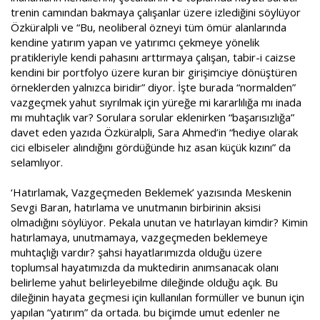
trenin camından bakmaya çalışanlar üzere izlediğini söylüyor
Özküralpli ve “Bu, neoliberal özneyi tüm ömür alanlarında
kendine yatırım yapan ve yatırımcı çekmeye yönelik
pratikleriyle kendi pahasını arttırmaya çalışan, tabir-i caizse
kendini bir portfolyo üzere kuran bir girişimciye dönüştüren
örneklerden yalnızca biridir” diyor. İşte burada “normalden”
vazgeçmek yahut sıyrılmak için yüreğe mi kararlılığa mı inada
mı muhtaçlık var? Sorulara sorular eklenirken “başarısızlığa”
davet eden yazıda Özküralpli, Sara Ahmed’in “hediye olarak
cici elbiseler alındığını gördüğünde hız asan küçük kızını” da
selamlıyor.
‘Hatırlamak, Vazgeçmeden Beklemek’ yazısında Meskenin
Sevgi Baran, hatırlama ve unutmanın birbirinin aksisi
olmadığını söylüyor. Pekala unutan ve hatırlayan kimdir? Kimin
hatırlamaya, unutmamaya, vazgeçmeden beklemeye
muhtaçlığı vardır? şahsi hayatlarımızda olduğu üzere
toplumsal hayatımızda da muktedirin anımsanacak olanı
belirleme yahut belirleyebilme dileğinde olduğu açık. Bu
dileğinin hayata geçmesi için kullanılan formüller ve bunun için
yapılan “yatırım” da ortada. bu biçimde umut edenler ne