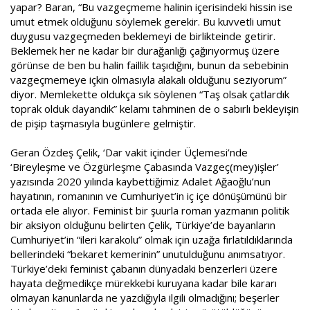
yapar? Baran, “Bu vazgeçmeme halinin içerisindeki hissin ise
umut etmek olduğunu söylemek gerekir. Bu kuvvetli umut
duygusu vazgeçmeden beklemeyi de birlikteinde getirir.
Beklemek her ne kadar bir durağanlığı çağırıyormuş üzere
görünse de ben bu halin faillik taşıdığını, bunun da sebebinin
vazgeçmemeye içkin olmasıyla alakalı olduğunu seziyorum”
diyor. Memlekette oldukça sık söylenen “Taş olsak çatlardık
toprak olduk dayandık” kelamı tahminen de o sabırlı bekleyişin
de pişip taşmasıyla bugünlere gelmiştir.
Geran Özdeş Çelik, ‘Dar vakit içinder Üçlemesi’nde
‘Bireyleşme ve Özgürleşme Çabasında Vazgeç(mey)işler’
yazısında 2020 yılında kaybettiğimiz Adalet Ağaoğlu’nun
hayatının, romanının ve Cumhuriyet’in iç içe dönüşümünü bir
ortada ele alıyor. Feminist bir şuurla roman yazmanın politik
bir aksiyon olduğunu belirten Çelik, Türkiye’de bayanların
Cumhuriyet’in “ileri karakolu” olmak için uzağa fırlatıldıklarında
bellerindeki “bekaret kemerinin” unutulduğunu anımsatıyor.
Türkiye’deki feminist çabanın dünyadaki benzerleri üzere
hayata değmedikçe mürekkebi kuruyana kadar bile kararı
olmayan kanunlarda ne yazdığıyla ilgili olmadığını; beşerler