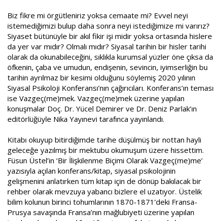
a
i
Biz fikre mi örgütleniriz yoksa cemaate mi? Evvel neyi
n
h
i
istemediğimizi bulup daha sonra neyi istediğimize mi varırız?
Siyaset bütünüyle bir akıl fikir işi midir yoksa ortasında hislere
da yer var mıdır? Olmalı mıdır? Siyasal tarihin bir hisler tarihi
olarak da okunabileceğini, sıklıkla kurumsal yüzler öne çıksa da
öfkenin, çaba ve umudun, endişenin, sevincin, iyimserliğin bu
tarihin ayrılmaz bir kesimi olduğunu söylemiş 2020 yılının
Siyasal Psikoloji Konferansı’nın çağırıcıları. Konferans’ın teması
ise Vazgeç(me)mek. Vazgeç(me)mek üzerine yapılan
konuşmalar Doç. Dr. Yücel Demirer ve Dr. Deniz Parlak’ın
editörlüğüyle Nika Yayınevi tarafınca yayınlandı.
Kitabı okuyup bitirdiğimde tarihe düşülmüş bir nottan hayli
geleceğe yazılmış bir mektubu okumuşum üzere hissettim.
Füsun Üstel’in ‘Bir İlişkilenme Biçimi Olarak Vazgeç(me)me’
yazısıyla açılan konferans/kitap, siyasal psikolojinin
gelişmenini anlatırken tüm kitap için de dönüp bakılacak bir
rehber olarak mevzuya yabancı bizlere el uzatıyor. Üstelik
bilim kolunun birinci tohumlarının 1870-1871’deki Fransa-
Prusya savaşında Fransa’nın mağlubiyeti üzerine yapılan