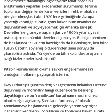
incelemelere dayandığını öğreniyoruz fakat orada bu
araştırmaları yapanlar akademiden sürülmemiş, tersine
toplumsal değişimlerde karar vericilerin rehber aldıkları
bireyler olmuşlar. Lakin 1920’lere gelindiğinde Avrupa
yarattığı karanlığa süratle gömülürken bilim insanları da
düşünebilmek ve söyleyebilmek için Amerika Birleşik
Devletleri’ne gitmeye başlamışlar ve 1960’lı yıllar siyasal
psikolojinin en mümbit devirlerini geçiriyor. Bu bilgi tahminen
de bazılarınca 1980’lerin hazırlığında da kullanılmıştır, kim bilir?
Füsun Üstel’in söylemiş olduklerinden şunu soruyu da
çıkarabiliriz aslında: Türkiye’de bu bilim kolundaki araştırma
azlığı bizlere neler kaybettirdi?
Kitabın kısımlarından okuma zevkini engellememesini
umduğum notlarımı paylaşmak isterim.
İlkay Özküralpli ‘(Normalden) Vazgeçmenin İmkânları Üzerine’
düşünmüş ve “normalin” hangi düzeneklerle belirlenip
dayatıldığını ve bu “rahatlıktan” kurtulmanın nasıl mümkün
olabileceğini açıklamış. Şahısların “potansiyel” olarak
tanımlanmaya başlanması ile geleceğe yatırım yaptığına
inananların kendilerini, çocuklarını ve toplamda hayatı süratli