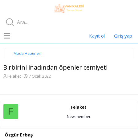
Kayıt ol
Giriş yap
Moda Haberleri
Birbirini inadından öpenler cemiyeti
K
B
Felaket
7 Ocak 2022
o
a
n
ş
u
l
y
a
u
n
Felaket
b
g
F
a
ı
New member
ş
ç
l
t
a
a
Özgür Erbaş
t
r