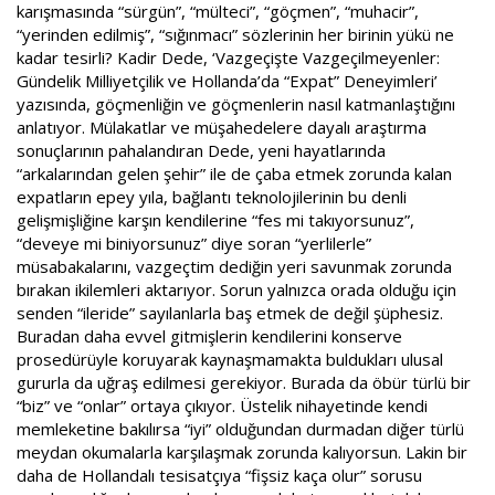
karışmasında “sürgün”, “mülteci”, “göçmen”, “muhacir”,
“yerinden edilmiş”, “sığınmacı” sözlerinin her birinin yükü ne
kadar tesirli? Kadir Dede, ‘Vazgeçişte Vazgeçilmeyenler:
Gündelik Milliyetçilik ve Hollanda’da “Expat” Deneyimleri’
yazısında, göçmenliğin ve göçmenlerin nasıl katmanlaştığını
anlatıyor. Mülakatlar ve müşahedelere dayalı araştırma
sonuçlarının pahalandıran Dede, yeni hayatlarında
“arkalarından gelen şehir” ile de çaba etmek zorunda kalan
expatların epey yıla, bağlantı teknolojilerinin bu denli
gelişmişliğine karşın kendilerine “fes mi takıyorsunuz”,
“deveye mi biniyorsunuz” diye soran “yerlilerle”
müsabakalarını, vazgeçtim dediğin yeri savunmak zorunda
bırakan ikilemleri aktarıyor. Sorun yalnızca orada olduğu için
senden “ileride” sayılanlarla baş etmek de değil şüphesiz.
Buradan daha evvel gitmişlerin kendilerini konserve
prosedürüyle koruyarak kaynaşmamakta buldukları ulusal
gururla da uğraş edilmesi gerekiyor. Burada da öbür türlü bir
“biz” ve “onlar” ortaya çıkıyor. Üstelik nihayetinde kendi
memleketine bakılırsa “iyi” olduğundan durmadan diğer türlü
meydan okumalarla karşılaşmak zorunda kalıyorsun. Lakin bir
daha de Hollandalı tesisatçıya “fişsiz kaça olur” sorusu