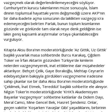
vazgeçmek olarak değerlendirilemeyeceğini söylüyor.
Cumhuriyet’in kurucu takımlarının müze sonucuyla, İslam
dininin toplumsal hayattaki yerini değişmediği üzere AKP’nin
bir daha ibadete açma sonucunın da laiklikten vazgeçişi icra
edemeyeceğini belirten Parlak, bunun toplum kısımlarının
gözünde ve gönlünde tam olarak neye denk geldiğinin ise
lakin geniş kapsamlı araştırmalar ortaya çıkarılabileceğini
vurguluyor.
Kitapta Aksu Bora’nın moderatörlüğünde ‘Az Gittik, Uz Gittik’
başlıklı yuvarlak masa sohbetinde Burcu Karakaş, Çiğdem
Toker ve İrfan Aktan’ın gözünden Türkiye’de kimlerin
nelerden vazgeçmeyerek, inat ettiklerine dair müşahedeler
aktarılıyor. Behçet Çelik, Gaye Boralıoğlu, Mehtap Ceyran’ın
edebiyatçıların bakışıyla gördükleri vazgeçmeme iradesine
sahip çıkanlar ise bir daha Aksu Bora’nın moderatörlüğünde
‘Çekilmek, İnat Etmek, Tereddüt’ başlıklı sohbette ele alınıyor.
Nilgün Toker’in moderatörlüğünde ‘KHK’lı Akademisyen
Bayanlar Vazgeçmiyor’ sohbetine katılanlar da Didem Dayı,
Meral Camcı, Mine Gencel Bek, Hasret Şendeniz. Onlar,
geçen vakitte ‘Koşarken Yavaşlar Gibi’ yaşadıklarını, birbirinin