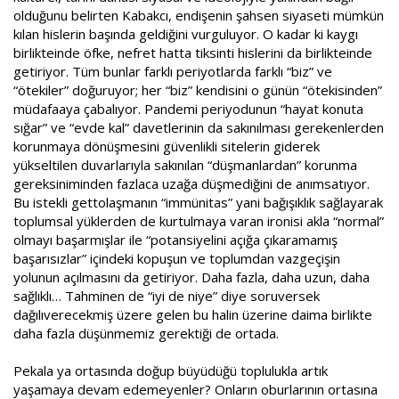
olduğunu belirten Kabakcı, endişenin şahsen siyaseti mümkün
kılan hislerin başında geldiğini vurguluyor. O kadar ki kaygı
birlikteinde öfke, nefret hatta tiksinti hislerini da birlikteinde
getiriyor. Tüm bunlar farklı periyotlarda farklı “biz” ve
“ötekiler” doğuruyor; her “biz” kendisini o günün “ötekisinden”
müdafaaya çabalıyor. Pandemi periyodunun “hayat konuta
sığar” ve “evde kal” davetlerinin da sakınılması gerekenlerden
korunmaya dönüşmesini güvenlikli sitelerin giderek
yükseltilen duvarlarıyla sakınılan “düşmanlardan” korunma
gereksiniminden fazlaca uzağa düşmediğini de anımsatıyor.
Bu istekli gettolaşmanın “immünitas” yani bağışıklık sağlayarak
toplumsal yüklerden de kurtulmaya varan ironisi akla “normal”
olmayı başarmışlar ile “potansiyelini açığa çıkaramamış
başarısızlar” içindeki kopuşun ve toplumdan vazgeçişin
yolunun açılmasını da getiriyor. Daha fazla, daha uzun, daha
sağlıklı… Tahminen de “iyi de niye” diye soruversek
dağılıverecekmiş üzere gelen bu halin üzerine daima birlikte
daha fazla düşünmemiz gerektiği de ortada.
Pekala ya ortasında doğup büyüdüğü toplulukla artık
yaşamaya devam edemeyenler? Onların oburlarının ortasına