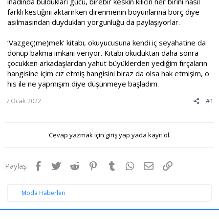
inadında buldukları gücü, birebir keskin kılıcın her birini nasıl
farklı kestiğini aktarırken direnmenin boyunlarına borç diye
asılmasından duydukları yorgunluğu da paylaşıyorlar.
‘Vazgeç(me)mek’ kitabı, okuyucusuna kendi iç seyahatine da
dönüp bakma imkanı veriyor. Kitabı okuduktan daha sonra
çocukken arkadaşlardan yahut büyüklerden yediğim fırçaların
hangisine içim cız etmiş hangisini biraz da olsa hak etmişim, o
his ile ne yapmışım diye düşünmeye başladım.
7 Ocak 2022
#1
Cevap yazmak için giriş yap yada kayıt ol.
Facebook
Twitter
Reddit
Pinterest
Tumblr
WhatsApp
E-posta
Link
Paylaş:
Moda Haberleri