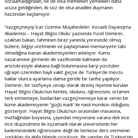
sorulamadığından, ne de olsa memleket yemekleri daha
ucuza geldiğinden, iki söz de olsa anadilini duymanın
hazzından kaçılamıyor.
‘Vazgeçmeyişi İcat Üzerine Müşahedeler: Kocaeli Dayanışma
Akademisi – Hayat Bilgisi Okulu’ yazısında Yücel Demirer,
uzaktan bakan, tahminen biraz yanında yöresinde olmuş
bizlere, bilgiyi üretmenin ve paylaşmanın memuriyete tabi
olmadığına inanan akademisyenleri anlatıyor. Kamu
nazaranvine girmenin de vazifesinde kalmanın da
aristokrasiyle alakana bağlı bulunmasına karşı yürütülen
uğraşın üzerinden hayli vakit geçse de Türkiye’de mevzu
haklar olunca ayarlama daima geride bir tarihe yapılıyor.
Demirer, bir tasfiyeye cevap olarak direniş niyetine kurulan
Hayat Bilgisi Okulu’nun kentini, okulunu, öğrencisini, ortamını
terk etmemeye, bunlardan vazgeçmemeye karar veren bir
küme akademisyenin “güçlü inadı” ile nasıl mümkün olduğunu
gösteriyor. Hayat Bilgisi Okulu’nun sırasından masasına,
mutfağından boyasına, çayından meyvesine varana dek ince
ince düşünülmesi ile eşzamanlı olarak üniversitenin her
kademesindeki öğrencisine değil de herkese ders vermenin
zorlukları da akılla bilgiyle çözülüyor. Bir yandan da Türkiye’nin