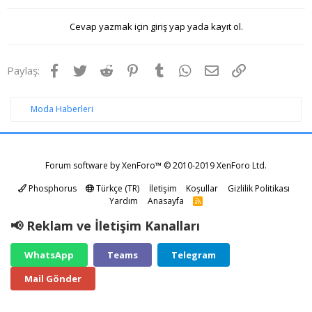
Cevap yazmak için giriş yap yada kayıt ol.
Facebook
Twitter
Reddit
Pinterest
Tumblr
WhatsApp
E-posta
Link
Paylaş:
Moda Haberleri
Forum software by XenForo™
© 2010-2019 XenForo Ltd.
Phosphorus
Türkçe (TR)
İletişim
Koşullar
Gizlilik Politikası
Yardım
Anasayfa
R
S
S
📢 Reklam ve İletişim Kanalları
WhatsApp
Teams
Telegram
Mail Gönder