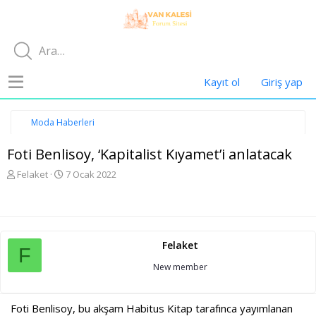
Kayıt ol
Giriş yap
Moda Haberleri
Foti Benlisoy, ‘Kapitalist Kıyamet’i anlatacak
K
B
Felaket
7 Ocak 2022
o
a
n
ş
u
l
y
a
u
n
Felaket
b
g
F
a
ı
New member
ş
ç
l
t
a
a
Foti Benlisoy, bu akşam Habitus Kitap tarafınca yayımlanan
t
r