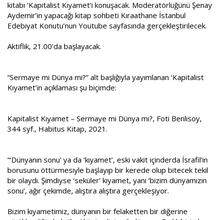
kitabı ‘Kapitalist Kıyamet’i konuşacak. Moderatörlüğünü Şenay
a
i
Aydemir’in yapacağı kitap sohbeti Kıraathane İstanbul
n
h
i
Edebiyat Konutu’nun Youtube sayfasında gerçekleştirilecek.
Aktiflik, 21.00’da başlayacak.
“Sermaye mi Dünya mi?” alt başlığıyla yayımlanan ‘Kapitalist
Kıyamet’in açıklaması şu biçimde:
Kapitalist Kıyamet – Sermaye mi Dünya mı?, Foti Benlisoy,
344 syf., Habitus Kitap, 2021.
“‘Dünyanın sonu’ ya da ‘kıyamet’, eski vakit içinderda İsrafil’in
borusunu öttürmesiyle başlayıp bir kerede olup bitecek tekil
bir olaydı. Şimdiyse ‘seküler’ kıyamet, yani ‘bizim dünyamızın
sonu’, ağır çekimde, alıştıra alıştıra gerçekleşiyor.
Bizim kıyametimiz, dünyanın bir felaketten bir diğerine