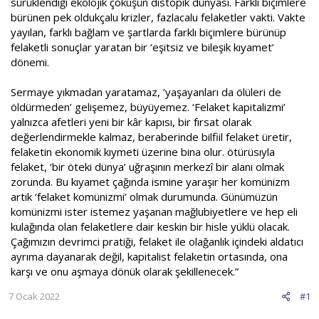
sürüklendiği ekolojik çöküşün distopik dünyası. Farklı biçimlere
bürünen pek oldukçalu krizler, fazlacalu felaketler vakti. Vakte
yayılan, farklı bağlam ve şartlarda farklı biçimlere bürünüp
felaketli sonuçlar yaratan bir ‘eşitsiz ve bileşik kıyamet’
dönemi.
Sermaye yıkmadan yaratamaz, ‘yaşayanları da ölüleri de
öldürmeden’ gelişemez, büyüyemez. ‘Felaket kapitalizmi’
yalnızca afetleri yeni bir kâr kapısı, bir fırsat olarak
değerlendirmekle kalmaz, beraberinde bilfiil felaket üretir,
felaketin ekonomik kıymeti üzerine bina olur. ötürüsıyla
felaket, ‘bir öteki dünya’ uğraşının merkezî bir alanı olmak
zorunda. Bu kıyamet çağında ismine yaraşır her komünizm
artık ‘felaket komünizmi’ olmak durumunda. Günümüzün
komünizmi ister istemez yaşanan mağlubiyetlere ve hep eli
kulağında olan felaketlere dair keskin bir hisle yüklü olacak.
Çağımızın devrimci pratiği, felaket ile olağanlık içindeki aldatıcı
ayrıma dayanarak değil, kapitalist felaketin ortasında, ona
karşı ve onu aşmaya dönük olarak şekillenecek.”
7 Ocak 2022
#1