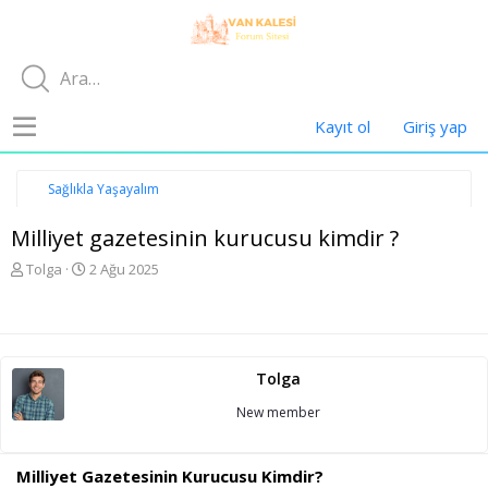
Kayıt ol
Giriş yap
Sağlıkla Yaşayalım
Milliyet gazetesinin kurucusu kimdir ?
K
B
Tolga
2 Ağu 2025
o
a
n
ş
u
l
y
a
u
n
Tolga
b
g
a
ı
New member
ş
ç
l
t
a
a
Milliyet Gazetesinin Kurucusu Kimdir?
t
r