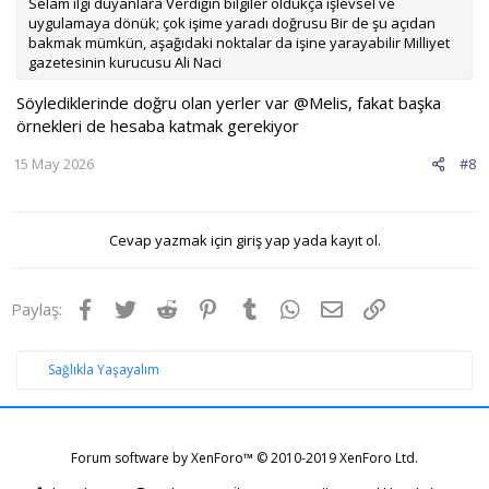
Selam ilgi duyanlara Verdiğin bilgiler oldukça işlevsel ve
uygulamaya dönük; çok işime yaradı doğrusu Bir de şu açıdan
bakmak mümkün, aşağıdaki noktalar da işine yarayabilir Milliyet
gazetesinin kurucusu Ali Naci
Söylediklerinde doğru olan yerler var
@Melis
, fakat başka
örnekleri de hesaba katmak gerekiyor
15 May 2026
#8
Cevap yazmak için giriş yap yada kayıt ol.
Facebook
Twitter
Reddit
Pinterest
Tumblr
WhatsApp
E-posta
Link
Paylaş:
Sağlıkla Yaşayalım
Forum software by XenForo™
© 2010-2019 XenForo Ltd.