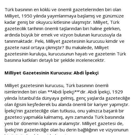
a
i
Türk basınının en köklü ve önemli gazetelerinden biri olan
n
h
i
Milliyet, 1950 yılında yayımlanmaya başlamış ve günümüze
kadar geniş bir okuyucu kitlesine ulaşmıştır. Milliyet, Türk
gazetecilik tarihinin önemli taşlarından biri haline gelirken,
ardında büyük bir emek ve vizyon bulunan kurucusuyla da
tanınmaktadır. Peki, Milliyet gazetesinin kurucusu kimdir ve
gazete nasıl ortaya çıkmıştır? Bu makalede, Milliyet
gazetesinin kuruluşu, kurucusunun hayatı ve gazetenin Türk
basınına katkıları detaylı bir şekilde incelenecektir.
Milliyet Gazetesinin Kurucusu: Abdi İpekçi
Milliyet gazetesinin kurucusu, Türk basınının önemli
isimlerinden biri olan **Abdi İpekçi**’dir. Abdi İpekçi, 1929
yılında İstanbul'da dünyaya gelmiş, genç yaşlarda gazeteciliğe
olan ilgisini keşfederek bu alanda önemli bir kariyer yapmıştır.
İpekçi'nin gazeteciliğe olan tutkusu, onu yalnızca başarılı bir
gazeteci yapmakla kalmamış, aynı zamanda Türk basınında
yeni bir dönemin kapılarını aralamıştır. Milliyet gazetesi de,
İpekçi'nin gazeteciliğe olan bu derin bağlılığının ve vizyonunun