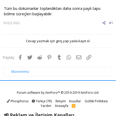
Tüm bu dokümanlar toplandıktan daha sonra paylı tapu
bölme süreçleri başlayabilir.
30 Eyl 2022
#1
Cevap yazmak için giriş yap yada kayıt ol.
Facebook
Twitter
Reddit
Pinterest
Tumblr
WhatsApp
E-posta
Link
Paylaş:
Ekonomimiz
Forum software by XenForo™
© 2010-2019 XenForo Ltd.
Phosphorus
Türkçe (TR)
İletişim
Koşullar
Gizlilik Politikası
Yardım
Anasayfa
R
S
S
📢 Reklam ve İletişim Kanalları