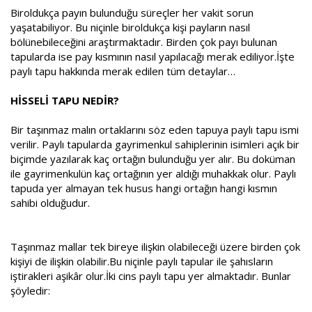
a
i
Biroldukça payın bulunduğu süreçler her vakit sorun
n
h
yaşatabiliyor. Bu niçinle biroldukça kişi payların nasıl
i
bölünebileceğini araştırmaktadır. Birden çok payı bulunan
tapularda ise pay kısmının nasıl yapılacağı merak ediliyor.İşte
paylı tapu hakkında merak edilen tüm detaylar…
HİSSELİ TAPU NEDİR?
Bir taşınmaz malın ortaklarını söz eden tapuya paylı tapu ismi
verilir. Paylı tapularda gayrimenkul sahiplerinin isimleri açık bir
biçimde yazılarak kaç ortağın bulunduğu yer alır. Bu doküman
ile gayrimenkulün kaç ortağının yer aldığı muhakkak olur. Paylı
tapuda yer almayan tek husus hangi ortağın hangi kısmın
sahibi olduğudur.
Taşınmaz mallar tek bireye ilişkin olabileceği üzere birden çok
kişiyi de ilişkin olabilir.Bu niçinle paylı tapular ile şahısların
iştirakleri aşikâr olur.İki cins paylı tapu yer almaktadır. Bunlar
şöyledir: