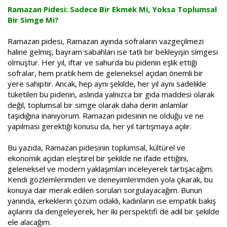
a
i
Ramazan Pidesi: Sadece Bir Ekmek Mi, Yoksa Toplumsal
n
h
Bir Simge Mi?
i
Ramazan pidesi, Ramazan ayında sofraların vazgeçilmezi
haline gelmiş, bayram sabahları ise tatlı bir bekleyişin simgesi
olmuştur. Her yıl, iftar ve sahurda bu pidenin eşlik ettiği
sofralar, hem pratik hem de geleneksel açıdan önemli bir
yere sahiptir. Ancak, hep aynı şekilde, her yıl aynı sadelikle
tüketilen bu pidenin, aslında yalnızca bir gıda maddesi olarak
değil, toplumsal bir simge olarak daha derin anlamlar
taşıdığına inanıyorum. Ramazan pidesinin ne olduğu ve ne
yapılması gerektiği konusu da, her yıl tartışmaya açılır.
Bu yazıda, Ramazan pidesinin toplumsal, kültürel ve
ekonomik açıdan eleştirel bir şekilde ne ifade ettiğini,
geleneksel ve modern yaklaşımları inceleyerek tartışacağım.
Kendi gözlemlerimden ve deneyimlerimden yola çıkarak, bu
konuya dair merak edilen soruları sorgulayacağım. Bunun
yanında, erkeklerin çözüm odaklı, kadınların ise empatik bakış
açılarını da dengeleyerek, her iki perspektifi de adil bir şekilde
ele alacağım.