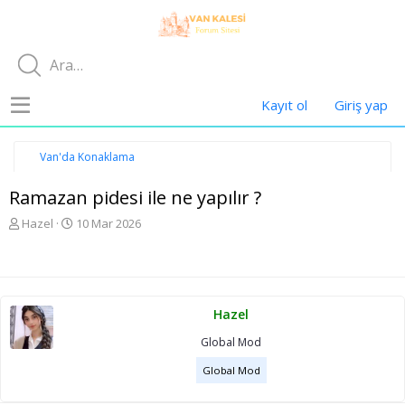
Kayıt ol
Giriş yap
Van'da Konaklama
Ramazan pidesi ile ne yapılır ?
K
B
Hazel
10 Mar 2026
o
a
n
ş
u
l
y
a
u
n
Hazel
b
g
a
ı
Global Mod
ş
ç
l
t
Global Mod
a
a
t
r