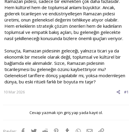
Ramazan pidesi, sadece bir ekmekten çok daha fazlasıdır.
Hem kültürel hem de toplumsal anlamı büyüktür. Ancak,
giderek ticarileşen ve endüstriyelleşen Ramazan pidesi
üretimi, onun geleneksel değerini tehlikeye atıyor olabilir.
Hem erkeklerin stratejik çözüm önerileri hem de kadınların
toplumsal ve empatik bakış açıları, bu geleneğin gelecekte
nasıl şekilleneceği konusunda bizlere önemli ipuçları veriyor.
Sonuçta, Ramazan pidesinin geleceği, yalnızca ticari ya da
ekonomik bir mesele olarak değil, toplumsal ve kültürel bir
bağlamda ele alınmalıdır. Sizce, Ramazan pidesinin
ticarileşmesi bu geleneğin özünü kaybettiriyor mu?
Geleneksel tariflere dönüş yapılabilir mi, yoksa modernleşen
dünya, bu eski ritüeli farklı bir boyuta mı taşır?
10 Mar 2026
#1
Cevap yazmak için giriş yap yada kayıt ol.
Facebook
Twitter
Reddit
Pinterest
Tumblr
WhatsApp
E-posta
Link
Paylaş: