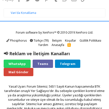
Van'da Konaklama
Forum software by XenForo™
© 2010-2019 XenForo Ltd.
Phosphorus
Türkçe (TR)
İletişim
Koşullar
Gizlilik Politikası
Yardım
Anasayfa
R
S
S
📢 Reklam ve İletişim Kanalları
WhatsApp
Teams
Telegram
Mail Gönder
Yasal Uyarı: Forum Sitemiz; 5651 Sayılı Kanun kapsamında BTK
tarafından onaylı Yer Sağlayıcı'dır. Bu sebeple içerikleri kontrol etme
ya da araştırma yükümlülüğü yoktur. Üyeler yazdığı içeriklerden
sorumludur ve siteye üye olmak ile bu sorumluluğu kabul etmiş
sayılırlar. Sitemiz kar amacı gütmez, ücretsiz bilgi paylaşım
merkezidir. Hukuka ve mevzuata aykırı olduğunu düşündüğünüz