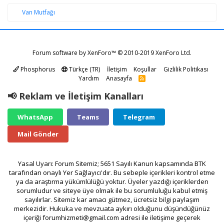
Van Mutfağı
Forum software by XenForo™
© 2010-2019 XenForo Ltd.
Phosphorus
Türkçe (TR)
İletişim
Koşullar
Gizlilik Politikası
Yardım
Anasayfa
R
S
S
📢 Reklam ve İletişim Kanalları
WhatsApp
Teams
Telegram
Mail Gönder
Yasal Uyarı: Forum Sitemiz; 5651 Sayılı Kanun kapsamında BTK
tarafından onaylı Yer Sağlayıcı'dır. Bu sebeple içerikleri kontrol etme
ya da araştırma yükümlülüğü yoktur. Üyeler yazdığı içeriklerden
sorumludur ve siteye üye olmak ile bu sorumluluğu kabul etmiş
sayılırlar. Sitemiz kar amacı gütmez, ücretsiz bilgi paylaşım
merkezidir. Hukuka ve mevzuata aykırı olduğunu düşündüğünüz
içeriği
forumhizmeti@gmail.com
adresi ile iletişime geçerek