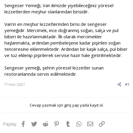
a
i
Sengeser Yemeği, Van ilimizde yiyebileceğiniz yöresel
n
h
lezzetlerden meşhur olanlarından birisidir.
i
Van’ın en meşhur lezzetlerinden birisi de sengeser
yemeğidir. Mercimek, ince doğranmış soğan, salça ve pul
biberi ile hazırlanmaktadır. İlk olarak mercimekler
haşlanmakta, ardından pembeleşene kadar pişirilen soğan
tenceresine eklenmektedir. Ardından bir kaşık salça, pul biber
ve tuz eklenip pişirilerek servise hazır hale getirilmektedir.
Sengeser yemeği, şehrin yöresel lezzetler sunan
restoranlarında servis edilmektedir.
17 Haz 2021
#1
Cevap yazmak için giriş yap yada kayıt ol.
Facebook
Twitter
Reddit
Pinterest
Tumblr
WhatsApp
E-posta
Link
Paylaş: