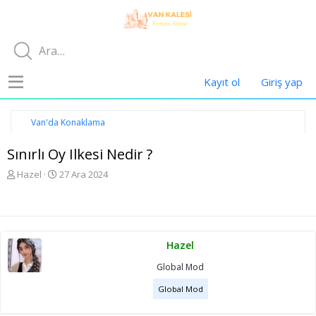
Kayıt ol
Giriş yap
Van'da Konaklama
Sınırlı Oy Ilkesi Nedir ?
K
B
Hazel
27 Ara 2024
o
a
n
ş
u
l
y
a
u
n
Hazel
b
g
a
ı
Global Mod
ş
ç
l
t
Global Mod
a
a
t
r