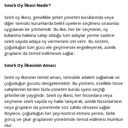
a
i
Sınırlı Oy İlkesi Nedir?
n
h
i
Sınırlı oy ilkesi, genellikle şirket yönetim kurullarında veya
diğer temsilci kurumlarda belirli üyelerin seçilmesi sırasında
uygulanan bir yöntemdir. Bu ilke, her bir seçmenin, oy
kullanma hakkına sahip olduğu tüm adaylar yerine sadece
sınırlı sayıda adaya oy vermesine izin verir. Bu sistem,
çoğunluğun tüm gücü ele geçirmesini engelleyerek, azınlık
grupların da temsil edilmesini sağlar.
Sınırlı Oy İlkesinin Amacı
Sınırlı oy ilkesinin temel amacı, temsilde adaleti sağlamak ve
çoğunluğun gücünü dengelemektir. Bu yöntem, özellikle hisse
sahiplerinin birden fazla yönetim kurulu üyesi seçtiği
şirketlerde yaygındır. Sınırlı oy ilkesi, her hissedara veya
seçmene sınırlı sayıda oy hakkı tanıyarak, azınlık hissedarların
veya grupların da yönetimde söz sahibi olmasını sağlar.
Böylece, çoğunluğun her şeyi kontrol etmesi yerine, farklı
görüş ve çıkar gruplarının yönetimde temsil edilmesi mümkün
olur.