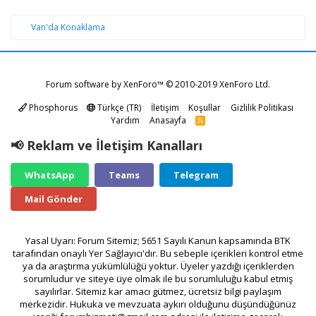
Van'da Konaklama
Forum software by XenForo™
© 2010-2019 XenForo Ltd.
Phosphorus
Türkçe (TR)
İletişim
Koşullar
Gizlilik Politikası
Yardım
Anasayfa
R
S
S
📢 Reklam ve İletişim Kanalları
WhatsApp
Teams
Telegram
Mail Gönder
Yasal Uyarı: Forum Sitemiz; 5651 Sayılı Kanun kapsamında BTK
tarafından onaylı Yer Sağlayıcı'dır. Bu sebeple içerikleri kontrol etme
ya da araştırma yükümlülüğü yoktur. Üyeler yazdığı içeriklerden
sorumludur ve siteye üye olmak ile bu sorumluluğu kabul etmiş
sayılırlar. Sitemiz kar amacı gütmez, ücretsiz bilgi paylaşım
merkezidir. Hukuka ve mevzuata aykırı olduğunu düşündüğünüz