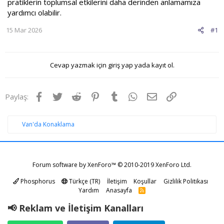
pratiklerin toplumsal etkilerini daha derinden anlamamıza
yardımcı olabilir.
15 Mar 2026
#1
Cevap yazmak için giriş yap yada kayıt ol.
Facebook
Twitter
Reddit
Pinterest
Tumblr
WhatsApp
E-posta
Link
Paylaş:
Van'da Konaklama
Forum software by XenForo™
© 2010-2019 XenForo Ltd.
Phosphorus
Türkçe (TR)
İletişim
Koşullar
Gizlilik Politikası
Yardım
Anasayfa
R
S
S
📢 Reklam ve İletişim Kanalları