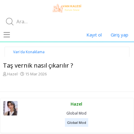
Kayıt ol
Giriş yap
Van'da Konaklama
Taş vernik nasıl çıkarılır ?
K
B
Hazel
15 Mar 2026
o
a
n
ş
u
l
y
a
u
n
Hazel
b
g
a
ı
Global Mod
ş
ç
l
t
Global Mod
a
a
t
r