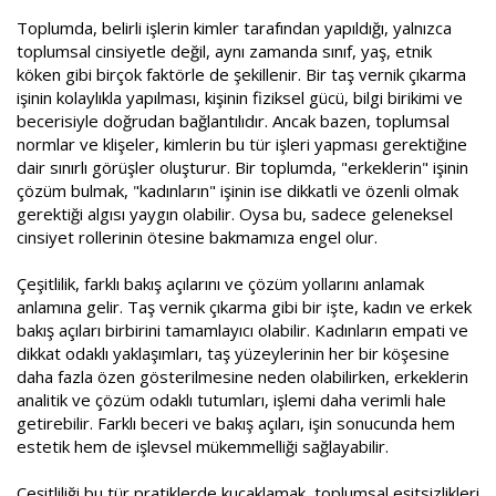
Toplumda, belirli işlerin kimler tarafından yapıldığı, yalnızca
toplumsal cinsiyetle değil, aynı zamanda sınıf, yaş, etnik
köken gibi birçok faktörle de şekillenir. Bir taş vernik çıkarma
işinin kolaylıkla yapılması, kişinin fiziksel gücü, bilgi birikimi ve
becerisiyle doğrudan bağlantılıdır. Ancak bazen, toplumsal
normlar ve klişeler, kimlerin bu tür işleri yapması gerektiğine
dair sınırlı görüşler oluşturur. Bir toplumda, "erkeklerin" işinin
çözüm bulmak, "kadınların" işinin ise dikkatli ve özenli olmak
gerektiği algısı yaygın olabilir. Oysa bu, sadece geleneksel
cinsiyet rollerinin ötesine bakmamıza engel olur.
Çeşitlilik, farklı bakış açılarını ve çözüm yollarını anlamak
anlamına gelir. Taş vernik çıkarma gibi bir işte, kadın ve erkek
bakış açıları birbirini tamamlayıcı olabilir. Kadınların empati ve
dikkat odaklı yaklaşımları, taş yüzeylerinin her bir köşesine
daha fazla özen gösterilmesine neden olabilirken, erkeklerin
analitik ve çözüm odaklı tutumları, işlemi daha verimli hale
getirebilir. Farklı beceri ve bakış açıları, işin sonucunda hem
estetik hem de işlevsel mükemmelliği sağlayabilir.
Çeşitliliği bu tür pratiklerde kucaklamak, toplumsal eşitsizlikleri