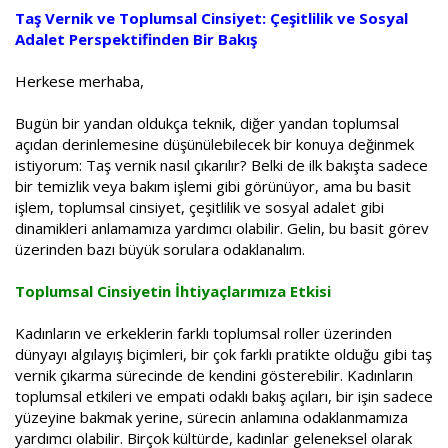
a
i
Taş Vernik ve Toplumsal Cinsiyet: Çeşitlilik ve Sosyal
n
h
Adalet Perspektifinden Bir Bakış
i
Herkese merhaba,
Bugün bir yandan oldukça teknik, diğer yandan toplumsal
açıdan derinlemesine düşünülebilecek bir konuya değinmek
istiyorum: Taş vernik nasıl çıkarılır? Belki de ilk bakışta sadece
bir temizlik veya bakım işlemi gibi görünüyor, ama bu basit
işlem, toplumsal cinsiyet, çeşitlilik ve sosyal adalet gibi
dinamikleri anlamamıza yardımcı olabilir. Gelin, bu basit görev
üzerinden bazı büyük sorulara odaklanalım.
Toplumsal Cinsiyetin İhtiyaçlarımıza Etkisi
Kadınların ve erkeklerin farklı toplumsal roller üzerinden
dünyayı algılayış biçimleri, bir çok farklı pratikte olduğu gibi taş
vernik çıkarma sürecinde de kendini gösterebilir. Kadınların
toplumsal etkileri ve empati odaklı bakış açıları, bir işin sadece
yüzeyine bakmak yerine, sürecin anlamına odaklanmamıza
yardımcı olabilir. Birçok kültürde, kadınlar geleneksel olarak