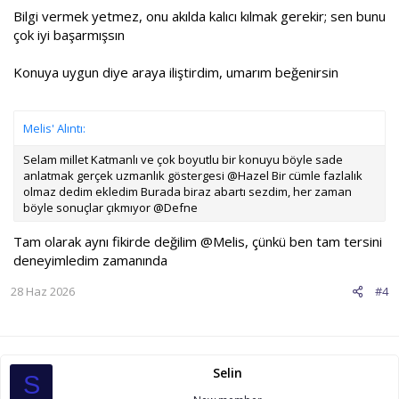
Bilgi vermek yetmez, onu akılda kalıcı kılmak gerekir; sen bunu
çok iyi başarmışsın
Konuya uygun diye araya iliştirdim, umarım beğenirsin
Melis' Alıntı:
Selam millet Katmanlı ve çok boyutlu bir konuyu böyle sade
anlatmak gerçek uzmanlık göstergesi @Hazel Bir cümle fazlalık
olmaz dedim ekledim Burada biraz abartı sezdim, her zaman
böyle sonuçlar çıkmıyor @Defne
Tam olarak aynı fikirde değilim
@Melis
, çünkü ben tam tersini
deneyimledim zamanında
28 Haz 2026
#4
Selin
S