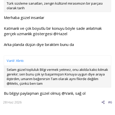
Türk süsleme sanatları, zengin kültürel mirasımızın bir parçası
olarak tarih
Merhaba güzel insanlar
Katmanlı ve çok boyutlu bir konuyu böyle sade anlatmak
gerçek uzmanlık göstergesi
@Hazel
Arka planda düşün diye bıraktım bunu da
Vanlı' Alıntı:
Selam güzel topluluk Bilgi vermek yetmez, onu akılda kalıcı kılmak
gerekir; sen bunu çok iyi başarmışsın Konuya uygun diye araya
iliştirdim, umarım beğenirsin Tam olarak aynı fikirde değilim
@Melis, çünkü ben tam
Bu bilgiyi paylaşman güzel olmuş
@Vanlı
, sağ ol
28 Haz 2026
#6