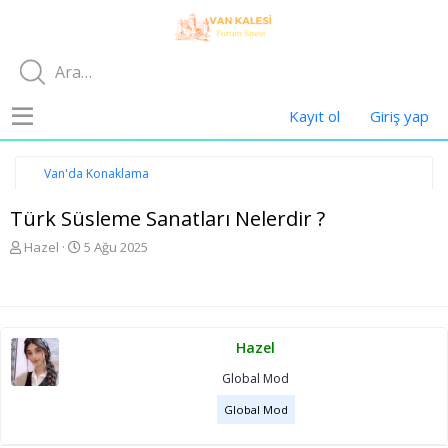
Kayıt ol
Giriş yap
Van'da Konaklama
Türk Süsleme Sanatları Nelerdir ?
K
B
Hazel
5 Ağu 2025
o
a
n
ş
u
l
y
a
u
n
Hazel
b
g
a
ı
Global Mod
ş
ç
l
t
Global Mod
a
a
t
r