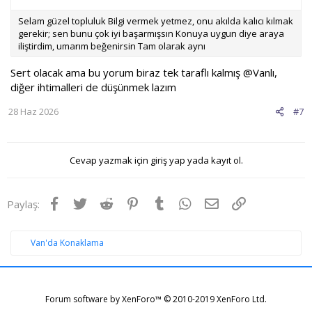
Selam güzel topluluk Bilgi vermek yetmez, onu akılda kalıcı kılmak
gerekir; sen bunu çok iyi başarmışsın Konuya uygun diye araya
iliştirdim, umarım beğenirsin Tam olarak aynı
Sert olacak ama bu yorum biraz tek taraflı kalmış
@Vanlı
,
diğer ihtimalleri de düşünmek lazım
28 Haz 2026
#7
Cevap yazmak için giriş yap yada kayıt ol.
Facebook
Twitter
Reddit
Pinterest
Tumblr
WhatsApp
E-posta
Link
Paylaş:
Van'da Konaklama
Forum software by XenForo™
© 2010-2019 XenForo Ltd.