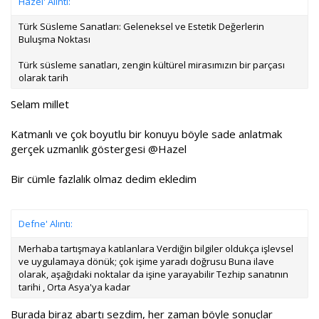
Hazel' Alıntı:
Türk Süsleme Sanatları: Geleneksel ve Estetik Değerlerin
Buluşma Noktası
Türk süsleme sanatları, zengin kültürel mirasımızın bir parçası
olarak tarih
Selam millet
Katmanlı ve çok boyutlu bir konuyu böyle sade anlatmak
gerçek uzmanlık göstergesi
@Hazel
Bir cümle fazlalık olmaz dedim ekledim
Defne' Alıntı:
Merhaba tartışmaya katılanlara Verdiğin bilgiler oldukça işlevsel
ve uygulamaya dönük; çok işime yaradı doğrusu Buna ilave
olarak, aşağıdaki noktalar da işine yarayabilir Tezhip sanatının
tarihi , Orta Asya'ya kadar
Burada biraz abartı sezdim, her zaman böyle sonuçlar