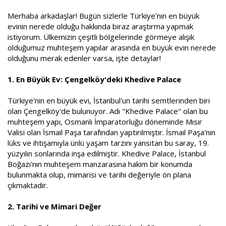
a
i
Merhaba arkadaşlar! Bugün sizlerle Türkiye'nin en büyük
n
h
i
evinin nerede olduğu hakkında biraz araştırma yapmak
istiyorum. Ülkemizin çeşitli bölgelerinde görmeye alışık
olduğumuz muhteşem yapılar arasında en büyük evin nerede
olduğunu merak edenler varsa, işte detaylar!
1. En Büyük Ev: Çengelköy'deki Khedive Palace
Türkiye'nin en büyük evi, İstanbul'un tarihi semtlerinden biri
olan Çengelköy'de bulunuyor. Adı "Khedive Palace" olan bu
muhteşem yapı, Osmanlı İmparatorluğu döneminde Mısır
Valisi olan İsmail Paşa tarafından yaptırılmıştır. İsmail Paşa'nın
lüks ve ihtişamıyla ünlü yaşam tarzını yansıtan bu saray, 19.
yüzyılın sonlarında inşa edilmiştir. Khedive Palace, İstanbul
Boğazı'nın muhteşem manzarasına hakim bir konumda
bulunmakta olup, mimarisi ve tarihi değeriyle ön plana
çıkmaktadır.
2. Tarihi ve Mimari Değer