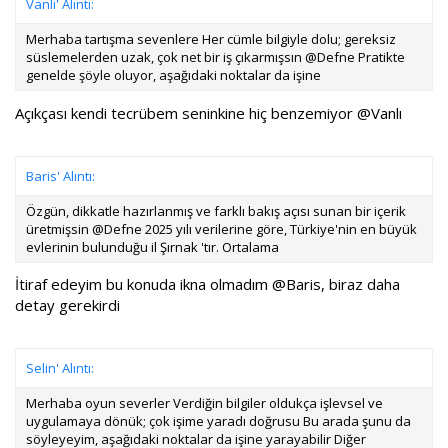
Vanlı' Alıntı:
Merhaba tartışma sevenlere Her cümle bilgiyle dolu; gereksiz
süslemelerden uzak, çok net bir iş çıkarmışsın @Defne Pratikte
genelde şöyle oluyor, aşağıdaki noktalar da işine
Açıkçası kendi tecrübem seninkine hiç benzemiyor
@Vanlı
Baris' Alıntı:
Özgün, dikkatle hazırlanmış ve farklı bakış açısı sunan bir içerik
üretmişsin @Defne 2025 yılı verilerine göre, Türkiye'nin en büyük
evlerinin bulunduğu il Şırnak 'tır. Ortalama
İtiraf edeyim bu konuda ikna olmadım @Baris, biraz daha
detay gerekirdi
Selin' Alıntı:
Merhaba oyun severler Verdiğin bilgiler oldukça işlevsel ve
uygulamaya dönük; çok işime yaradı doğrusu Bu arada şunu da
söyleyeyim, aşağıdaki noktalar da işine yarayabilir Diğer