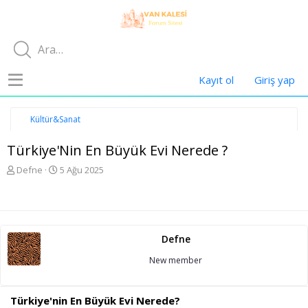
Kayıt ol
Giriş yap
Kültür&Sanat
Türkiye'Nin En Büyük Evi Nerede ?
K
B
Defne
5 Ağu 2025
o
a
n
ş
u
l
y
a
u
n
Defne
b
g
a
ı
New member
ş
ç
l
t
a
a
Türkiye'nin En Büyük Evi Nerede?
t
r