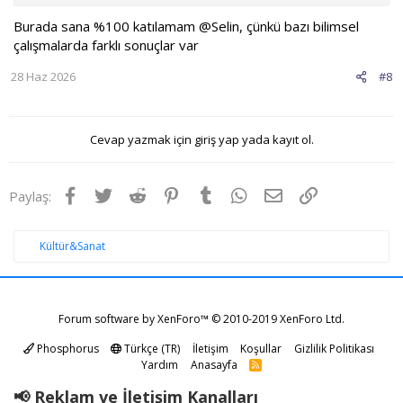
Burada sana %100 katılamam @Selin, çünkü bazı bilimsel
çalışmalarda farklı sonuçlar var
28 Haz 2026
#8
Cevap yazmak için giriş yap yada kayıt ol.
Facebook
Twitter
Reddit
Pinterest
Tumblr
WhatsApp
E-posta
Link
Paylaş:
Kültür&Sanat
Forum software by XenForo™
© 2010-2019 XenForo Ltd.
Phosphorus
Türkçe (TR)
İletişim
Koşullar
Gizlilik Politikası
Yardım
Anasayfa
R
S
S
📢 Reklam ve İletişim Kanalları