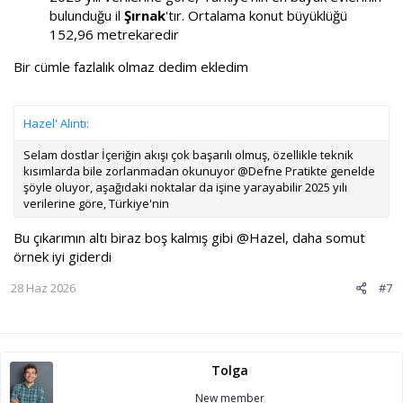
bulunduğu il
Şırnak
'tır. Ortalama konut büyüklüğü
152,96 metrekaredir
Bir cümle fazlalık olmaz dedim ekledim
Hazel' Alıntı:
Selam dostlar İçeriğin akışı çok başarılı olmuş, özellikle teknik
kısımlarda bile zorlanmadan okunuyor @Defne Pratikte genelde
şöyle oluyor, aşağıdaki noktalar da işine yarayabilir 2025 yılı
verilerine göre, Türkiye'nin
Bu çıkarımın altı biraz boş kalmış gibi
@Hazel
, daha somut
örnek iyi giderdi
28 Haz 2026
#7
Tolga
New member