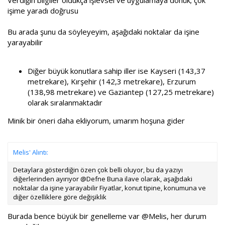
Verdiğin bilgiler oldukça işlevsel ve uygulamaya dönük; çok
işime yaradı doğrusu
Bu arada şunu da söyleyeyim, aşağıdaki noktalar da işine
yarayabilir
Diğer büyük konutlara sahip iller ise Kayseri (143,37
metrekare), Kırşehir (142,3 metrekare), Erzurum
(138,98 metrekare) ve Gaziantep (127,25 metrekare)
olarak sıralanmaktadır
Minik bir öneri daha ekliyorum, umarım hoşuna gider
Melis' Alıntı:
Detaylara gösterdiğin özen çok belli oluyor, bu da yazıyı
diğerlerinden ayırıyor @Defne Buna ilave olarak, aşağıdaki
noktalar da işine yarayabilir Fiyatlar, konut tipine, konumuna ve
diğer özelliklere göre değişiklik
Burada bence büyük bir genelleme var
@Melis
, her durum