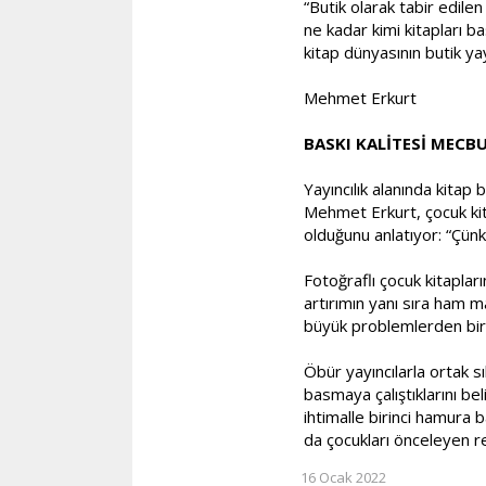
“Butik olarak tabir edile
ne kadar kimi kitapları b
kitap dünyasının butik yay
Mehmet Erkurt
BASKI KALİTESİ MEC
Yayıncılık alanında kitap
Mehmet Erkurt, çocuk kita
olduğunu anlatıyor: “Çünkü
Fotoğraflı çocuk kitapları
artırımın yanı sıra ham m
büyük problemlerden biri
Öbür yayıncılarla ortak s
basmaya çalıştıklarını bel
ihtimalle birinci hamura 
da çocukları önceleyen re
16 Ocak 2022