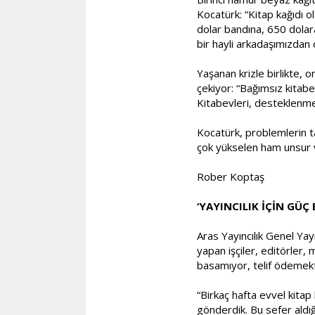
Kocatürk: “Kitap kağıdı ol
dolar bandına, 650 dolara
bir hayli arkadaşımızdan 
Yaşanan krizle birlikte, o
çekiyor: “Bağımsız kitabe
Kitabevleri, desteklenmeli
Kocatürk, problemlerin ta
çok yükselen ham unsur ve 
Rober Koptaş
‘YAYINCILIK İÇİN GÜÇ
Aras Yayıncılık Genel Ya
yapan işçiler, editörler, 
basamıyor, telif ödemekte,
“Birkaç hafta evvel kitap
gönderdik. Bu sefer aldığ