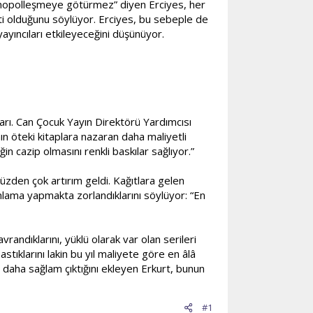
ı monopolleşmeye götürmez” diyen Erciyes, her
eti olduğunu söylüyor. Erciyes, bu sebeple de
yayıncıları etkileyeceğini düşünüyor.
ları. Can Çocuk Yayın Direktörü Yardımcısı
ın öteki kitaplara nazaran daha maliyetli
in cazip olmasını renkli baskılar sağlıyor.”
 yüzden çok artırım geldi. Kağıtlara gelen
anlama yapmakta zorlandıklarını söylüyor: “En
randıklarını, yüklü olarak var olan serileri
stıklarını lakin bu yıl maliyete göre en âlâ
en daha sağlam çıktığını ekleyen Erkurt, bunun
#1