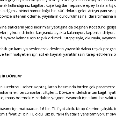
arak kullandığımız kağıtlar, kuşe kağıtlar hepsinde epey fazla artış 
 aldığımız birinci hamur kağıt bin 400 dolara geldi. Artışın yanı sıra
dövizle istenen ödeme, yayınların durdurulmasına, daraltılmasına n
nline satıcıların yıkıcı indirimler yaptığına da değinen Kocatürk, gid
vleri, yıkıcı indirimler karşısında ayakta kalamıyor, kepenk indiriyo
 ayakta kalması için teşvik edilmeli. Kitapçısıyla, okuruyla, yayıncı
hlili için kamuya seslenerek devletin yayıncılık dalına teşvik progra
telif maliyetleri için acil ek kaynak yaratılmasını talep ettiklerini be
 BİR DÖNEM’
yın Direktörü Rober Koptaş, kitap basımında birden çok parametre o
muharrirler, tercümanlar, ciltçiler… Dövize endeksli artan kağıt fiyatl
 maaş ödemekte zorluklar yaşıyor. Yayıncılık için sıkıntı bir vakit i
 basımı için matbaadan 16 bin TL fiyat aldık. Kitap üzerine çalıştık
ımız fiyat 21 bin TL oldu. Biz bu farkı fiyatlara yansıtamıyoruz” diy