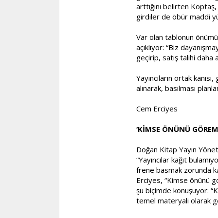
arttığını belirten Koptaş
girdiler de öbür maddi yü
Var olan tablonun önümüz
açıklıyor: “Biz dayanışma
geçirip, satış talihi daha
Yayıncıların ortak kanısı
alınarak, basılması planla
Cem Erciyes
‘KİMSE ÖNÜNÜ GÖREM
Doğan Kitap Yayın Yöneti
“Yayıncılar kağıt bulamıyo
frene basmak zorunda kald
Erciyes, “Kimse önünü go
şu biçimde konuşuyor: “Kit
temel materyali olarak g