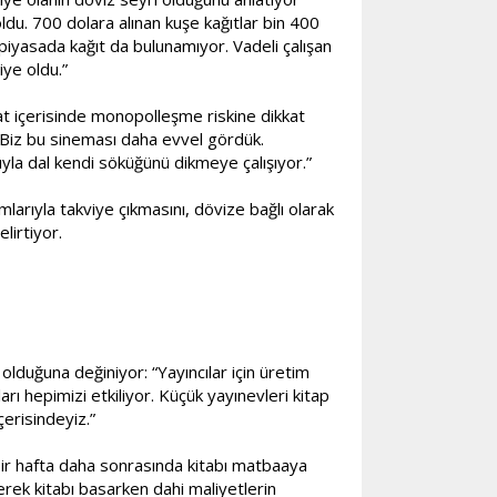
oldu. 700 dolara alınan kuşe kağıtlar bin 400
 piyasada kağıt da bulunamıyor. Vadeli çalışan
iye oldu.”
işat içerisinde monopolleşme riskine dikkat
r. Biz bu sineması daha evvel gördük.
sıyla dal kendi söküğünü dikmeye çalışıyor.”
mlarıyla takviye çıkmasını, dövize bağlı olarak
lirtiyor.
lduğuna değiniyor: “Yayıncılar için üretim
arı hepimizi etkiliyor. Küçük yayınevleri kitap
çerisindeyiz.”
, bir hafta daha sonrasında kitabı matbaaya
erek kitabı basarken dahi maliyetlerin