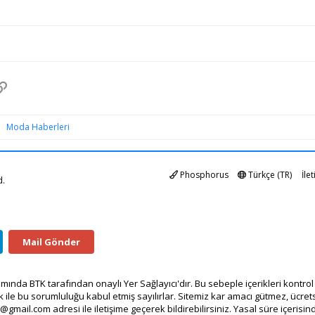
pp
osta
Link
Moda Haberleri
Phosphorus
Türkçe (TR)
İle
d.
Mail Gönder
mında BTK tarafından onaylı Yer Sağlayıcı'dır. Bu sebeple içerikleri kontr
 ile bu sorumluluğu kabul etmiş sayılırlar. Sitemiz kar amacı gütmez, ücre
i@gmail.com
adresi ile iletişime geçerek bildirebilirsiniz. Yasal süre içerisinde