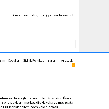
Cevap yazmak için giriş yap yada kayıt ol.
tişim
Koşullar
Gizlilik Politikası
Yardım
Anasayfa
R
S
S
ol etme ya da araştırma yükümlülüğü yoktur. Üyeler
tsiz bilgi paylaşım merkezidir. Hukuka ve mevzuata
 ilgili içerikler sitemizden kaldırılacaktır.