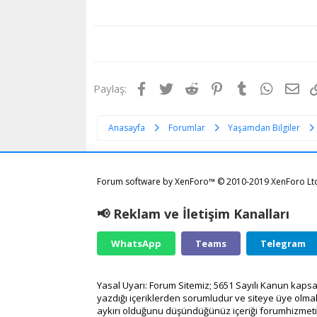
Facebook
Twitter
Reddit
Pinterest
Tumblr
WhatsA
E-p
Paylaş:
Anasayfa
Forumlar
Yaşamdan Bilgiler
Forum software by XenForo™
© 2010-2019 XenForo Lt
📢 Reklam ve İletişim Kanalları
WhatsApp
Teams
Telegram
Yasal Uyarı: Forum Sitemiz; 5651 Sayılı Kanun kapsa
yazdığı içeriklerden sorumludur ve siteye üye olmak
aykırı olduğunu düşündüğünüz içeriği
forumhizmet