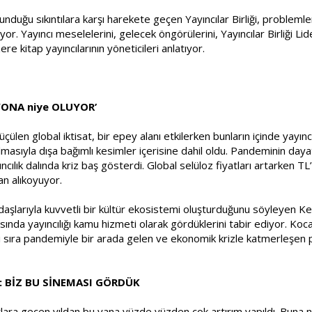
lunduğu sıkıntılara karşı harekete geçen Yayıncılar Birliği, probleml
r. Yayıncı meselelerini, gelecek öngörülerini, Yayıncılar Birliği Li
e kitap yayıncılarının yöneticileri anlatıyor.
YONA niye OLUYOR’
len global iktisat, bir epey alanı etkilerken bunların içinde yayıncılı
ılmasıyla dışa bağımlı kesimler içerisine dahil oldu. Pandeminin dayat
cılık dalında kriz baş gösterdi. Global selüloz fiyatları artarken TL
an alıkoyuyor.
ydaşlarıyla kuvvetli bir kültür ekosistemi oluşturduğunu söyleyen K
sında yayıncılığı kamu hizmeti olarak gördüklerini tabir ediyor. Ko
ı sıra pandemiyle bir arada gelen ve ekonomik krizle katmerleşen 
 BİZ BU SİNEMASI GÖRDÜK
lara geçen yıldan bu yana yüzde yüzden çok artırım yapıldı. Buna n