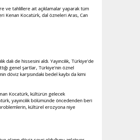
ere ve tahlillere ait açıklamalar yaparak tüm
deri Kenan Kocatürk, dal özneleri Aras, Can
k dalı de hissesini aldı. Yayıncılık, Türkiye’de
tığı genel şartlar, Türkiye’nin öznel
’nin döviz karşısındaki bedel kaybı da kimi
enan Kocatürk, kültürün gelecek
catürk, yayıncılık bölümünde öncedenden beri
problemlerin, kültürel erozyona niye
iye olanın döviz seyri olduğunu anlatıyor