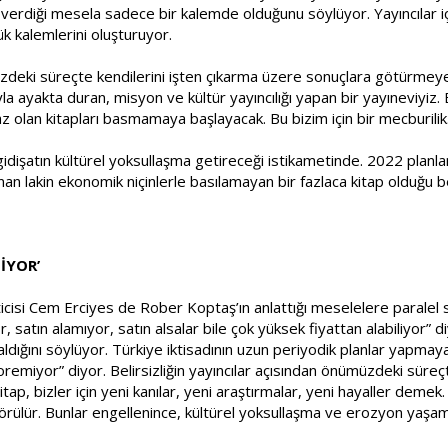
, verdiği mesela sadece bir kalemde olduğunu söylüyor. Yayıncılar iç
k kalemlerini oluşturuyor.
deki süreçte kendilerini işten çıkarma üzere sonuçlara götürmeye
yla ayakta duran, misyon ve kültür yayıncılığı yapan bir yayıneviyi
 az olan kitapları basmamaya başlayacak. Bu bizim için bir mecburilik
, gidişatın kültürel yoksullaşma getireceği istikametinde. 2022 pla
nan lakin ekonomik niçinlerle basılamayan bir fazlaca kitap olduğu bel
İYOR’
cisi Cem Erciyes de Rober Koptaş’ın anlattığı meselelere paralel sü
r, satın alamıyor, satın alsalar bile çok yüksek fiyattan alabiliyor” 
ığını söylüyor. Türkiye iktisadının uzun periyodik planlar yapmaya 
remiyor” diyor. Belirsizliğin yayıncılar açısından önümüzdeki süreç
ap, bizler için yeni kanılar, yeni araştırmalar, yeni hayaller demek. 
örülür. Bunlar engellenince, kültürel yoksullaşma ve erozyon yaşama