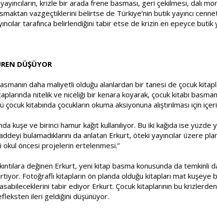
n yayıncıların, krizle bir arada frene basması, geri çekilmesi, dal
asmaktan vazgeçtiklerini belirtse de Türkiye’nin butik yayıncı cenn
ıncılar tarafınca belirlendiğini tabir etse de krizin en epeyce butik 
BUREN DÜŞÜYOR
 basmanın daha maliyetli olduğu alanlardan bir tanesi de çocuk kitap
plarında nitelik ve niceliği bir kenara koyarak, çocuk kitabı basman
 çocuk kitabında çocukların okuma aksiyonuna alıştırılması için içeriğ
nda kuşe ve birinci hamur kağıt kullanılıyor. Bu iki kağıda ise yüzde
addeyi bulamadıklarını da anlatan Erkurt, öteki yayıncılar üzere pl
 okul öncesi projelerin ertelenmesi.”
ıkıntılara değinen Erkurt, yeni kitap basma konusunda da temkinli dav
irtiyor. Fotoğraflı kitapların ön planda olduğu kitapları mat kuşeye ba
basabileceklerini tabir ediyor Erkurt. Çocuk kitaplarının bu krizlerd
fleksten ileri geldiğini düşünüyor.