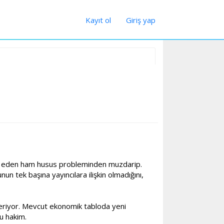
Kayıt ol
Giriş yap
vam eden ham husus probleminden muzdarip.
nun tek başına yayıncılara ilişkin olmadığını,
steriyor. Mevcut ekonomik tabloda yeni
u hakim.