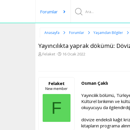
Forumlar
Anasayfa
Forumlar
Yaşamdan Bilgiler
Yayıncılıkta yaprak dökümü: Döviz 
K
B
Felaket
16 Ocak 2022
o
a
n
ş
u
l
y
a
u
n
Osman Çaklı
Felaket
b
g
New member
a
ı
Yayıncılık bölümü, Türki
ş
ç
l
t
F
Kültürel birikimin ve kült
a
a
okuyucuyu da ilgilendirdi
t
r
a
i
dövize endeksli kağıt kri
n
h
kitapların programa alın
i