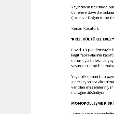
Yayıncıların içerisinde bu
öznelere davette bulunuyo
Çocuk ve Doğan Kitap üzer
Kenan Kocatürk
‘KRİZ, KÜLTÜREL EREZ
Covid-19 pandemisiyle küçü
kağıt fabrikalarının kapat
durumuyla birleşince yayın
yayıncıları kitap basmakt
Yayıncılık dalının tüm pa
jenerasyonlara aktarılma
var olan meselelerin yan
olacağını düşünüyor.
MONOPOLLEŞME RİSKİ:
Birinci hamur beyaz kağıt