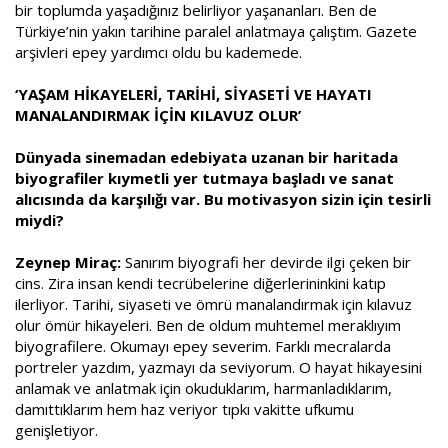
bir toplumda yaşadığınız belirliyor yaşananları. Ben de
Türkiye’nin yakın tarihine paralel anlatmaya çalıştım. Gazete
arşivleri epey yardımcı oldu bu kademede.
‘YAŞAM HİKAYELERİ, TARİHİ, SİYASETİ VE HAYATI
MANALANDIRMAK İÇİN KILAVUZ OLUR’
Dünyada sinemadan edebiyata uzanan bir haritada
biyografiler kıymetli yer tutmaya başladı ve sanat
alıcısında da karşılığı var. Bu motivasyon sizin için tesirli
miydi?
Zeynep Miraç:
Sanırım biyografi her devirde ilgi çeken bir
cins. Zira insan kendi tecrübelerine diğerlerininkini katıp
ilerliyor. Tarihi, siyaseti ve ömrü manalandırmak için kılavuz
olur ömür hikayeleri. Ben de oldum muhtemel meraklıyım
biyografilere. Okumayı epey severim. Farklı mecralarda
portreler yazdım, yazmayı da seviyorum. O hayat hikayesini
anlamak ve anlatmak için okuduklarım, harmanladıklarım,
damıttıklarım hem haz veriyor tıpkı vakitte ufkumu
genişletiyor.