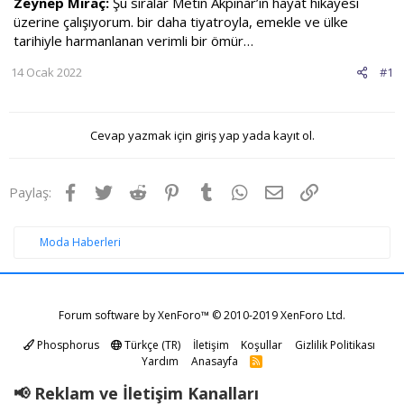
Zeynep Miraç:
Şu sıralar Metin Akpınar’ın hayat hikayesi
üzerine çalışıyorum. bir daha tiyatroyla, emekle ve ülke
tarihiyle harmanlanan verimli bir ömür…
14 Ocak 2022
#1
Cevap yazmak için giriş yap yada kayıt ol.
Facebook
Twitter
Reddit
Pinterest
Tumblr
WhatsApp
E-posta
Link
Paylaş:
Moda Haberleri
Forum software by XenForo™
© 2010-2019 XenForo Ltd.
Phosphorus
Türkçe (TR)
İletişim
Koşullar
Gizlilik Politikası
Yardım
Anasayfa
R
S
S
📢 Reklam ve İletişim Kanalları