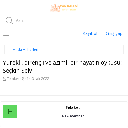
Kayıt ol
Giriş yap
Moda Haberleri
Yürekli, dirençli ve azimli bir hayatın öyküsü:
Seçkin Selvi
K
B
Felaket
14 Ocak 2022
o
a
n
ş
u
l
y
a
u
n
Felaket
b
g
F
a
ı
New member
ş
ç
l
t