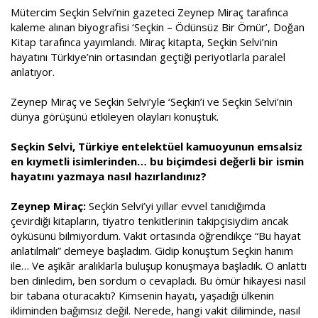
a
a
Mütercim Seçkin Selvi’nin gazeteci Zeynep Miraç tarafınca
t
r
kaleme alınan biyografisi ‘Seçkin – Ödünsüz Bir Ömür’, Doğan
a
i
Kitap tarafınca yayımlandı. Miraç kitapta, Seçkin Selvi’nin
n
h
i
hayatını Türkiye’nin ortasından geçtiği periyotlarla paralel
anlatıyor.
Zeynep Miraç ve Seçkin Selvi’yle ‘Seçkin’i ve Seçkin Selvi’nin
dünya görüşünü etkileyen olayları konuştuk.
Seçkin Selvi, Türkiye entelektüel kamuoyunun emsalsiz
en kıymetli isimlerinden… bu biçimdesi değerli bir ismin
hayatını yazmaya nasıl hazırlandınız?
Zeynep Miraç:
Seçkin Selvi’yi yıllar evvel tanıdığımda
çevirdiği kitapların, tiyatro tenkitlerinin takipçisiydim ancak
öyküsünü bilmiyordum. Vakit ortasında öğrendikçe “Bu hayat
anlatılmalı” demeye başladım. Gidip konuştum Seçkin hanım
ile… Ve aşikâr aralıklarla buluşup konuşmaya başladık. O anlattı
ben dinledim, ben sordum o cevapladı. Bu ömür hikayesi nasıl
bir tabana oturacaktı? Kimsenin hayatı, yaşadığı ülkenin
ikliminden bağımsız değil. Nerede, hangi vakit diliminde, nasıl