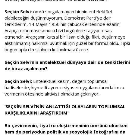
Seçkin Selvi:
ömrü sorgulamayan birinin entelektüel
olabileceğini düşünmüyorum. Demokrat Parti’ye dair
tenkitlerim, 14 Mayıs 1950’nin çabucak ertesinde ezanın
Arapça okunması sonucu bizi bugünlere taşıyan esas
etmendir. Arapçanın kutsal bir lisan olduğu fikri, düşünmeye
alıştırılmamış halkımızı uyutmak için güzel bir formül oldu. Tıpkı
bugün tıpkı din silahının kullanılması üzere.
Seçkin Selvi’nin entelektüel dünyaya dair de tenkitlerini
de biraz açalım mı?
Seçkin Selvi:
Entelektüel kesim, değerli toplumsal
hadiselerde, kıymetli ayrımcı siyaset uygulamalarında imza
vermenin ötesinde aktivist olmaktan çekiniyor.
‘SEÇKİN SELVİ’NİN ANLATTIĞI OLAYLARIN TOPLUMSAL
KARŞILIKLARINI ARAŞTIRDIM’
Bir çevirmenin, tiyatro eleştirmeninin ömrünü okurken
hem de periyodun politik ve sosyolojik fotoğrafını da