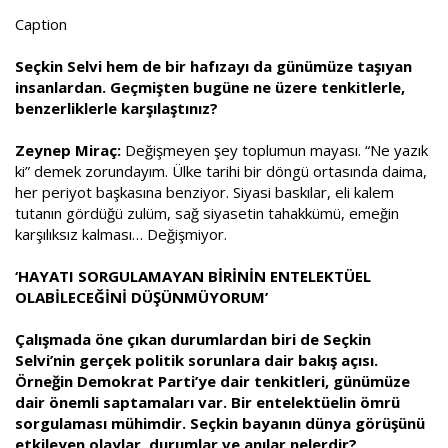
Caption
Seçkin Selvi hem de bir hafızayı da günümüze taşıyan
insanlardan. Geçmişten bugüne ne üzere tenkitlerle,
benzerliklerle karşılaştınız?
Zeynep Miraç:
Değişmeyen şey toplumun mayası. “Ne yazık
ki” demek zorundayım. Ülke tarihi bir döngü ortasında daima,
her periyot başkasına benziyor. Siyasi baskılar, eli kalem
tutanın gördüğü zulüm, sağ siyasetin tahakkümü, emeğin
karşılıksız kalması… Değişmiyor.
‘HAYATI SORGULAMAYAN BİRİNİN ENTELEKTÜEL
OLABİLECEĞİNİ DÜŞÜNMÜYORUM’
Çalışmada öne çıkan durumlardan biri de Seçkin
Selvi’nin gerçek politik sorunlara dair bakış açısı.
Örneğin Demokrat Parti’ye dair tenkitleri, günümüze
dair önemli saptamaları var. Bir entelektüelin ömrü
sorgulaması mühimdir. Seçkin bayanın dünya görüşünü
etkileyen olaylar, durumlar ve anılar nelerdir?