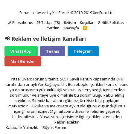
Forum software by XenForo™
© 2010-2019 XenForo Ltd.
Phosphorus
Türkçe (TR)
İletişim
Koşullar
Gizlilik Politikası
Yardım
Anasayfa
R
S
S
📢 Reklam ve İletişim Kanalları
WhatsApp
Teams
Telegram
Mail Gönder
Yasal Uyarı: Forum Sitemiz; 5651 Sayılı Kanun kapsamında BTK
tarafından onaylı Yer Sağlayıcı'dır. Bu sebeple içerikleri kontrol etme
ya da araştırma yükümlülüğü yoktur. Üyeler yazdığı içeriklerden
sorumludur ve siteye üye olmak ile bu sorumluluğu kabul etmiş
sayılırlar. Sitemiz kar amacı gütmez, ücretsiz bilgi paylaşım
merkezidir. Hukuka ve mevzuata aykırı olduğunu düşündüğünüz
içeriği
forumhizmeti@gmail.com
adresi ile iletişime geçerek
bildirebilirsiniz. Yasal süre içerisinde ilgili içerikler sitemizden
kaldırılacaktır.
Kalabalık Yalnızlık
Büyük Forum