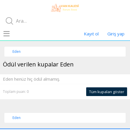
Kayıt ol
Giriş yap
Eden
Ödül verilen kupalar Eden
Eden henüz hiç ödül almamış.
Toplam puan: 0
Tüm kupaları göster
Eden