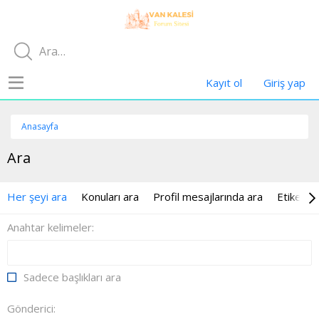
Kayıt ol
Giriş yap
Anasayfa
Ara
Her şeyi ara
Konuları ara
Profil mesajlarında ara
Etiketler
Anahtar kelimeler
Sadece başlıkları ara
Gönderici