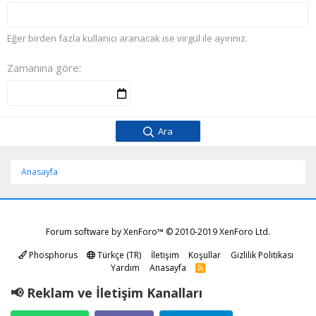
Eğer birden fazla kullanıcı aranacak ise virgül ile ayırınız.
Zamanına göre
Ara
Anasayfa
Forum software by XenForo™
© 2010-2019 XenForo Ltd.
Phosphorus
Türkçe (TR)
İletişim
Koşullar
Gizlilik Politikası
Yardım
Anasayfa
R
S
S
📢 Reklam ve İletişim Kanalları