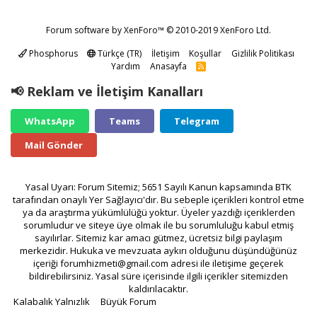
Forum software by XenForo™
© 2010-2019 XenForo Ltd.
Phosphorus
Türkçe (TR)
İletişim
Koşullar
Gizlilik Politikası
Yardım
Anasayfa
R
S
S
📢 Reklam ve İletişim Kanalları
WhatsApp
Teams
Telegram
Mail Gönder
Yasal Uyarı: Forum Sitemiz; 5651 Sayılı Kanun kapsamında BTK
tarafından onaylı Yer Sağlayıcı'dır. Bu sebeple içerikleri kontrol etme
ya da araştırma yükümlülüğü yoktur. Üyeler yazdığı içeriklerden
sorumludur ve siteye üye olmak ile bu sorumluluğu kabul etmiş
sayılırlar. Sitemiz kar amacı gütmez, ücretsiz bilgi paylaşım
merkezidir. Hukuka ve mevzuata aykırı olduğunu düşündüğünüz
içeriği
forumhizmeti@gmail.com
adresi ile iletişime geçerek
bildirebilirsiniz. Yasal süre içerisinde ilgili içerikler sitemizden
kaldırılacaktır.
Kalabalık Yalnızlık
Büyük Forum