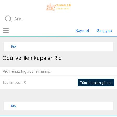
Kayıt ol
Giriş yap
Rio
Ödül verilen kupalar Rio
Rio henüz hiç ödül almamış.
Toplam puan: 0
Tüm kupaları göster
Rio