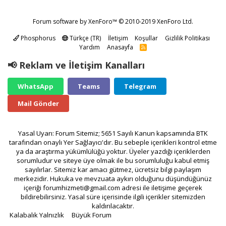
Forum software by XenForo™
© 2010-2019 XenForo Ltd.
Phosphorus
Türkçe (TR)
İletişim
Koşullar
Gizlilik Politikası
Yardım
Anasayfa
R
S
S
📢 Reklam ve İletişim Kanalları
WhatsApp
Teams
Telegram
Mail Gönder
Yasal Uyarı: Forum Sitemiz; 5651 Sayılı Kanun kapsamında BTK
tarafından onaylı Yer Sağlayıcı'dır. Bu sebeple içerikleri kontrol etme
ya da araştırma yükümlülüğü yoktur. Üyeler yazdığı içeriklerden
sorumludur ve siteye üye olmak ile bu sorumluluğu kabul etmiş
sayılırlar. Sitemiz kar amacı gütmez, ücretsiz bilgi paylaşım
merkezidir. Hukuka ve mevzuata aykırı olduğunu düşündüğünüz
içeriği
forumhizmeti@gmail.com
adresi ile iletişime geçerek
bildirebilirsiniz. Yasal süre içerisinde ilgili içerikler sitemizden
kaldırılacaktır.
Kalabalık Yalnızlık
Büyük Forum