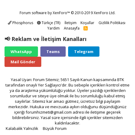
Forum software by XenForo™
© 2010-2019 XenForo Ltd.
Phosphorus
Türkçe (TR)
İletişim
Koşullar
Gizlilik Politikası
Yardım
Anasayfa
R
S
S
📢 Reklam ve İletişim Kanalları
WhatsApp
Teams
Telegram
Mail Gönder
Yasal Uyarı: Forum Sitemiz; 5651 Sayılı Kanun kapsamında BTK
tarafından onaylı Yer Sağlayıcı'dır. Bu sebeple içerikleri kontrol etme
ya da araştırma yükümlülüğü yoktur. Üyeler yazdığı içeriklerden
sorumludur ve siteye üye olmak ile bu sorumluluğu kabul etmiş
sayılırlar. Sitemiz kar amacı gütmez, ücretsiz bilgi paylaşım
merkezidir. Hukuka ve mevzuata aykırı olduğunu düşündüğünüz
içeriği
forumhizmeti@gmail.com
adresi ile iletişime geçerek
bildirebilirsiniz. Yasal süre içerisinde ilgili içerikler sitemizden
kaldırılacaktır.
Kalabalık Yalnızlık
Büyük Forum