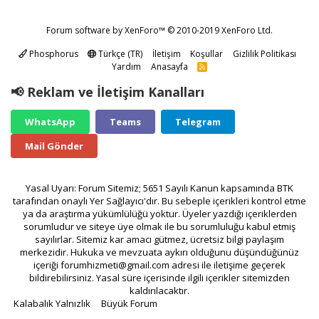
Forum software by XenForo™
© 2010-2019 XenForo Ltd.
Phosphorus
Türkçe (TR)
İletişim
Koşullar
Gizlilik Politikası
Yardım
Anasayfa
R
S
S
📢 Reklam ve İletişim Kanalları
WhatsApp
Teams
Telegram
Mail Gönder
Yasal Uyarı: Forum Sitemiz; 5651 Sayılı Kanun kapsamında BTK
tarafından onaylı Yer Sağlayıcı'dır. Bu sebeple içerikleri kontrol etme
ya da araştırma yükümlülüğü yoktur. Üyeler yazdığı içeriklerden
sorumludur ve siteye üye olmak ile bu sorumluluğu kabul etmiş
sayılırlar. Sitemiz kar amacı gütmez, ücretsiz bilgi paylaşım
merkezidir. Hukuka ve mevzuata aykırı olduğunu düşündüğünüz
içeriği
forumhizmeti@gmail.com
adresi ile iletişime geçerek
bildirebilirsiniz. Yasal süre içerisinde ilgili içerikler sitemizden
kaldırılacaktır.
Kalabalık Yalnızlık
Büyük Forum