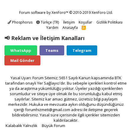
Forum software by XenForo™
© 2010-2019 XenForo Ltd.
Phosphorus
Türkçe (TR)
İletişim
Koşullar
Gizlilik Politikası
Yardım
Anasayfa
R
S
S
📢 Reklam ve İletişim Kanalları
WhatsApp
Teams
Telegram
Mail Gönder
Yasal Uyarı: Forum Sitemiz; 5651 Sayılı Kanun kapsamında BTK
tarafından onaylı Yer Sağlayıcı'dır. Bu sebeple içerikleri kontrol etme
ya da araştırma yükümlülüğü yoktur. Üyeler yazdığı içeriklerden
sorumludur ve siteye üye olmak ile bu sorumluluğu kabul etmiş
sayılırlar. Sitemiz kar amacı gütmez, ücretsiz bilgi paylaşım
merkezidir. Hukuka ve mevzuata aykırı olduğunu düşündüğünüz
içeriği
forumhizmeti@gmail.com
adresi ile iletişime geçerek
bildirebilirsiniz. Yasal süre içerisinde ilgili içerikler sitemizden
kaldırılacaktır.
Kalabalık Yalnızlık
Büyük Forum