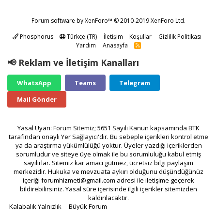
Forum software by XenForo™
© 2010-2019 XenForo Ltd.
Phosphorus
Türkçe (TR)
İletişim
Koşullar
Gizlilik Politikası
Yardım
Anasayfa
R
S
S
📢 Reklam ve İletişim Kanalları
WhatsApp
Teams
Telegram
Mail Gönder
Yasal Uyarı: Forum Sitemiz; 5651 Sayılı Kanun kapsamında BTK
tarafından onaylı Yer Sağlayıcı'dır. Bu sebeple içerikleri kontrol etme
ya da araştırma yükümlülüğü yoktur. Üyeler yazdığı içeriklerden
sorumludur ve siteye üye olmak ile bu sorumluluğu kabul etmiş
sayılırlar. Sitemiz kar amacı gütmez, ücretsiz bilgi paylaşım
merkezidir. Hukuka ve mevzuata aykırı olduğunu düşündüğünüz
içeriği
forumhizmeti@gmail.com
adresi ile iletişime geçerek
bildirebilirsiniz. Yasal süre içerisinde ilgili içerikler sitemizden
kaldırılacaktır.
Kalabalık Yalnızlık
Büyük Forum