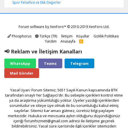
Spor Felsefesi ve Etik Değerler
Forum software by XenForo™
© 2010-2019 XenForo Ltd.
Phosphorus
Türkçe (TR)
İletişim
Koşullar
Gizlilik Politikası
Yardım
Anasayfa
R
S
S
📢 Reklam ve İletişim Kanalları
WhatsApp
Teams
Telegram
Mail Gönder
Yasal Uyarı: Forum Sitemiz; 5651 Sayılı Kanun kapsamında BTK
tarafından onaylı Yer Sağlayıcı'dır. Bu sebeple içerikleri kontrol etme
ya da araştırma yükümlülüğü yoktur. Üyeler yazdığı içeriklerden
sorumludur ve siteye üye olmak ile bu sorumluluğu kabul etmiş
sayılırlar. Sitemiz kar amacı gütmez, ücretsiz bilgi paylaşım
merkezidir. Hukuka ve mevzuata aykırı olduğunu düşündüğünüz
içeriği
forumhizmeti@gmail.com
adresi ile iletişime geçerek
bildirebilirsiniz. Yasal süre içerisinde ilgili içerikler sitemizden