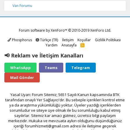
Van Forumu
Forum software by XenForo™
© 2010-2019 XenForo Ltd.
Phosphorus
Türkçe (TR)
İletişim
Koşullar
Gizlilik Politikası
Yardım
Anasayfa
R
S
S
📢 Reklam ve İletişim Kanalları
WhatsApp
Teams
Telegram
Mail Gönder
Yasal Uyarı: Forum Sitemiz; 5651 Sayılı Kanun kapsamında BTK
tarafından onaylı Yer Sağlayıcı'dır. Bu sebeple içerikleri kontrol etme
ya da araştırma yükümlülüğü yoktur. Üyeler yazdığı içeriklerden
sorumludur ve siteye üye olmak ile bu sorumluluğu kabul etmiş
sayılırlar. Sitemiz kar amacı gütmez, ücretsiz bilgi paylaşım
merkezidir. Hukuka ve mevzuata aykırı olduğunu düşündüğünüz
içeriği
forumhizmeti@gmail.com
adresi ile iletişime geçerek