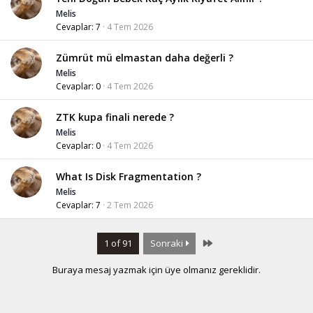
Melis
Cevaplar
7
4 Tem 2026
Zümrüt mü elmastan daha değerli ?
Melis
Cevaplar
0
4 Tem 2026
ZTK kupa finali nerede ?
Melis
Cevaplar
0
4 Tem 2026
What Is Disk Fragmentation ?
Melis
Cevaplar
7
2 Tem 2026
Last
1 of 91
Sonraki
Buraya mesaj yazmak için üye olmanız gereklidir.