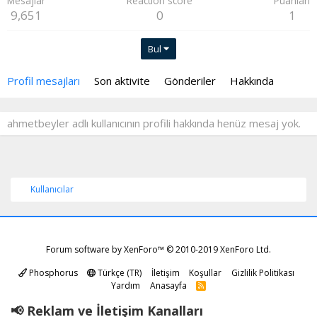
Mesajlar
Reaction score
Puanları
9,651
0
1
Bul
Profil mesajları
Son aktivite
Gönderiler
Hakkında
ahmetbeyler adlı kullanıcının profili hakkında henüz mesaj yok.
Kullanıcılar
Forum software by XenForo™
© 2010-2019 XenForo Ltd.
Phosphorus
Türkçe (TR)
İletişim
Koşullar
Gizlilik Politikası
Yardım
Anasayfa
R
S
S
📢 Reklam ve İletişim Kanalları