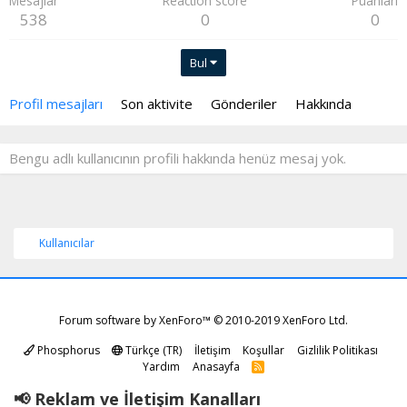
Mesajlar
Reaction score
Puanları
538
0
0
Bul
Profil mesajları
Son aktivite
Gönderiler
Hakkında
Bengu adlı kullanıcının profili hakkında henüz mesaj yok.
Kullanıcılar
Forum software by XenForo™
© 2010-2019 XenForo Ltd.
Phosphorus
Türkçe (TR)
İletişim
Koşullar
Gizlilik Politikası
Yardım
Anasayfa
R
S
S
📢 Reklam ve İletişim Kanalları