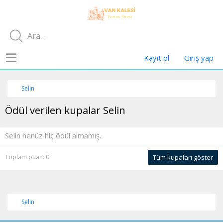
Kayıt ol
Giriş yap
Selin
Ödül verilen kupalar Selin
Selin henüz hiç ödül almamış.
Toplam puan: 0
Tüm kupaları göster
Selin