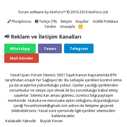
Forum software by XenForo™
© 2010-2019 XenForo Ltd.
Phosphorus
Türkçe (TR)
İletişim
Koşullar
Gizlilik Politikası
Yardım
Anasayfa
R
S
S
📢 Reklam ve İletişim Kanalları
WhatsApp
Teams
Telegram
Mail Gönder
Yasal Uyarı: Forum Sitemiz; 5651 Sayılı Kanun kapsamında BTK
tarafından onaylı Yer Sağlayıcı'dır. Bu sebeple içerikleri kontrol etme
ya da araştırma yükümlülüğü yoktur. Üyeler yazdığı içeriklerden
sorumludur ve siteye üye olmak ile bu sorumluluğu kabul etmiş
sayılırlar. Sitemiz kar amacı gütmez, ücretsiz bilgi paylaşım
merkezidir. Hukuka ve mevzuata aykırı olduğunu düşündüğünüz
içeriği
forumhizmeti@gmail.com
adresi ile iletişime geçerek
bildirebilirsiniz. Yasal süre içerisinde ilgili içerikler sitemizden
kaldırılacaktır.
Kalabalık Yalnızlık
Büyük Forum