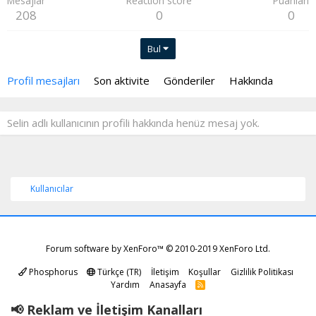
Mesajlar
Reaction score
Puanları
208
0
0
Bul
Profil mesajları
Son aktivite
Gönderiler
Hakkında
Selin adlı kullanıcının profili hakkında henüz mesaj yok.
Kullanıcılar
Forum software by XenForo™
© 2010-2019 XenForo Ltd.
Phosphorus
Türkçe (TR)
İletişim
Koşullar
Gizlilik Politikası
Yardım
Anasayfa
R
S
S
📢 Reklam ve İletişim Kanalları