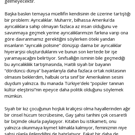
gelmeyecektir.
Başka baskın temaysa müellifin kendisinin de üzerine tartıştığı
bir problem: Ayrıcalıklar. Muharrir, bilhassa Amerika’da
ayrıcalıklara sahip olmayan fazlaca az insan olduğunu ve
savunmaya geçmek yerine ayrıcalıklarımızın farkına varıp ona
göre davranmamız gerektiğini söylerken öteki yandan
insanların “ayrıcalık polisine” dönüşüp daima bir ayrıcalıklar
hiyerarşisi oluşturduklarını ve bunun son kertede bir işe
yaramayacağını belirtiyor. Sınıfsallığın isminin bile geçmediği
bu ayrıcalıklılık tartışmasında, Haitili siyah bir bayanın
“dördüncü dünya” bayanlarıyla daha fazlaca ortak noktasının
olmasını beklerdim, halbuki orta sınıf bir Amerikalının sesini
duydum yalnızca. Bu manada Türkiye’deki “popüler tanınan
kültür eleştirisi”nin epeyce daha politik olduğunu söylemek
mümkün.
Siyah bir kız çocuğunun hoşluk kraliçesi olma hayallerinden ağır
bir cinsel hücum tecrübesine, Gay şahsi tarihini çok cesaretli
bir biçimde okurla paylaşıyor. Kitabın bu istikameti, onu
yalnızca okunmaya kıymet kılmakla kalmıyor, feminizmin niye
şahsi olanla ilgilendiğini de hatırlatıyor. Fakat bir daha de,