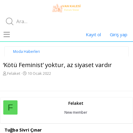
Kayıt ol
Giriş yap
Moda Haberleri
‘Kötü Feminist’ yoktur, az siyaset vardır
K
B
Felaket
10 Ocak 2022
o
a
n
ş
u
l
y
a
u
n
Felaket
b
g
F
a
ı
New member
ş
ç
l
t
a
a
Tuğba Sivri Çınar
t
r