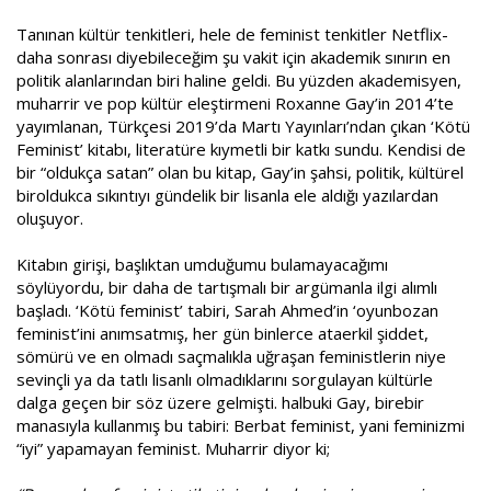
a
i
Tanınan kültür tenkitleri, hele de feminist tenkitler Netflix-
n
h
i
daha sonrası diyebileceğim şu vakit için akademik sınırın en
politik alanlarından biri haline geldi. Bu yüzden akademisyen,
muharrir ve pop kültür eleştirmeni Roxanne Gay’in 2014’te
yayımlanan, Türkçesi 2019’da Martı Yayınları’ndan çıkan ‘Kötü
Feminist’ kitabı, literatüre kıymetli bir katkı sundu. Kendisi de
bir “oldukça satan” olan bu kitap, Gay’in şahsi, politik, kültürel
biroldukca sıkıntıyı gündelik bir lisanla ele aldığı yazılardan
oluşuyor.
Kitabın girişi, başlıktan umduğumu bulamayacağımı
söylüyordu, bir daha de tartışmalı bir argümanla ilgi alımlı
başladı. ‘Kötü feminist’ tabiri, Sarah Ahmed’in ‘oyunbozan
feminist’ini anımsatmış, her gün binlerce ataerkil şiddet,
sömürü ve en olmadı saçmalıkla uğraşan feministlerin niye
sevinçli ya da tatlı lisanlı olmadıklarını sorgulayan kültürle
dalga geçen bir söz üzere gelmişti. halbuki Gay, birebir
manasıyla kullanmış bu tabiri: Berbat feminist, yani feminizmi
“iyi” yapamayan feminist. Muharrir diyor ki;