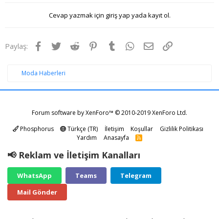
Cevap yazmak için giriş yap yada kayıt ol.
Facebook
Twitter
Reddit
Pinterest
Tumblr
WhatsApp
E-posta
Link
Paylaş:
Moda Haberleri
Forum software by XenForo™
© 2010-2019 XenForo Ltd.
Phosphorus
Türkçe (TR)
İletişim
Koşullar
Gizlilik Politikası
Yardım
Anasayfa
R
S
S
📢 Reklam ve İletişim Kanalları
WhatsApp
Teams
Telegram
Mail Gönder