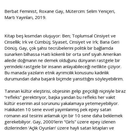
Berbat Feminist, Roxane Gay, Mütercim: Selim Yeniçeri,
Martı Yayınları, 2019.
Kitap beş kısımdan oluşuyor: Ben; Toplumsal Cinsiyet ve
Cinsellik; Irk ve Cümbüş; Siyaset, Cinsiyet ve Irk; Bana Geri
Dönüş. Gay, çok şahsi tecrübelerini politik bir bağlamda
sunarken bilhassa Haiti kökenli bir orta sınıf siyah Amerikan
ailede doğmanın ne demek olduğunu dünyanın rastgele bir
yerindeki rastgele bir insanın anlayabileceği netlikte çiziyor.
Bu manada yazıların etnik ayrımcılık konusunu kadınlık
durumundan daha başarılı biçimde yansıttığını söyleyebilirim.
Tanınan kültür eleştirisi, objesinin gelip geçiciliği niçiniyle biraz
“refleks” gerektiriyor, başka yandan bu refleks her vakit
kültür eserinin asıl sorununu yakalamaya yetemeyebiliyor.
Hakikaten 10 sene evvel yayımlanmış pek epey satan
romanın asıl tesirini anlamak için bir 10 sene daha beklemek
gerekebiliyor. Gay, 2000’lerin “Girls” üzere epey izlenen
dizilerinden ‘Açlık Oyunları’ üzere hayli satan kitapları ve