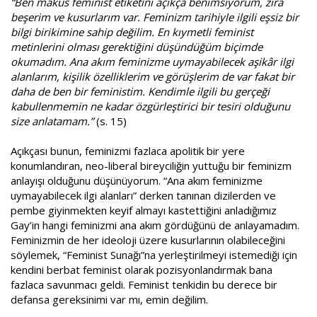
“Ben makus feminist etiketini açıkça benimsiyorum, zira
beşerim ve kusurlarım var. Feminizm tarihiyle ilgili eşsiz bir
bilgi birikimine sahip değilim. En kıymetli feminist
metinlerini olması gerektiğini düşündüğüm biçimde
okumadım. Ana akım feminizme uymayabilecek aşikâr ilgi
alanlarım, kişilik özelliklerim ve görüşlerim de var fakat bir
daha de ben bir feministim. Kendimle ilgili bu gerçeği
kabullenmemin ne kadar özgürleştirici bir tesiri olduğunu
size anlatamam.”
(s. 15)
Açıkçası bunun, feminizmi fazlaca apolitik bir yere
konumlandıran, neo-liberal bireyciliğin yuttuğu bir feminizm
anlayışı olduğunu düşünüyorum. “Ana akım feminizme
uymayabilecek ilgi alanları” derken tanınan dizilerden ve
pembe giyinmekten keyif almayı kastettiğini anladığımız
Gay’in hangi feminizmi ana akım gördüğünü de anlayamadım.
Feminizmin de her ideoloji üzere kusurlarının olabileceğini
söylemek, “Feminist Sunağı”na yerleştirilmeyi istemediği için
kendini berbat feminist olarak pozisyonlandırmak bana
fazlaca savunmacı geldi. Feminist tenkidin bu derece bir
defansa gereksinimi var mı, emin değilim.