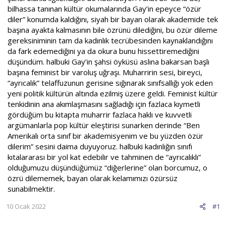
bilhassa tanınan kültür okumalarında Gay’in epeyce “özür
diler” konumda kaldığını, siyah bir bayan olarak akademide tek
başına ayakta kalmasının bile özrünü dilediğini, bu özür dileme
gereksiniminin tam da kadınlık tecrübesinden kaynaklandığını
da fark edemediğini ya da okura bunu hissettiremediğini
düşündüm. halbuki Gay’in şahsi öyküsü aslına bakarsan başlı
başına feminist bir varoluş uğraşı. Muharririn sesi, bireyci,
“ayrıcalık” telaffuzunun gerisine sığınarak sınıfsallığı yok eden
yeni politik kültürün altında ezilmiş üzere geldi. Feminist kültür
tenkidinin ana akımlaşmasını sağladığı için fazlaca kıymetli
gördüğüm bu kitapta muharrir fazlaca haklı ve kuvvetli
argümanlarla pop kültür eleştirisi sunarken derinde “Ben
Amerikalı orta sınıf bir akademisyenim ve bu yüzden özür
dilerim” sesini daima duyuyoruz. halbuki kadınlığın sınıfı
kıtalararası bir yol kat edebilir ve tahminen de “ayrıcalıklı”
olduğumuzu düşündüğümüz “diğerlerine” olan borcumuz, o
özrü dilememek, bayan olarak kelamımızı özürsüz
sunabilmektir.
10 Ocak 2022
#1