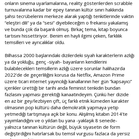
onların sinema uyarlamalarına, reality gösterilerden scrabble
turnuvalarına kadar bir epey tanınan kültür sınırı hakkında
şahsi tecrübelerini merkeze alarak yaptığı tenkitlerinde vaktin
“eleştiri dili” ya da “sesi” diyebileceğim o frekansı yakalamış
ve bunda çok da başarılı olmuş. Birkaç tema, kitap boyunca
tartısını hissettiriyor. Benim en hayli ilgimi çeken, farklılık
temsilleri ve ayrıcalıklar oldu.
Bilhassa 2000 başlarındaki dizilerdeki siyah karakterlerin azlığı
ya da yokluğu, genç -siyah- bayanların kendilerini
bulabilecekleri temsillerin azlığı üzere sorunlar halihazırda
2022’de de geçerliliğini korusa da Netflix, Amazon Prime
üzere ticari internet yayıncılığı kanallarının her gün “kapsayıcı”
içerikler ürettiği bir tarihi anda feminist tenkidin bundan
fazlasını yapması gerektiği kanaatindeyim. Çünkü her dizide
en az bir gey/lezbiyen çift, üç farklı etnik kümeden karakter
olmasının pop kültürü daha demokratik yapmaya yetip
yetmediği tartışmaya açık bir konu. Alışılmış kitabın 2014’te
yayımlandığını ve o yıldan bu yana -yaklaşık 8 senede-
yalnızca tanınan kültürün değil, büyük siyasetin de form
değiştirdiğini hatırlarsak bu temsil vurgusu fazlaca da yersiz