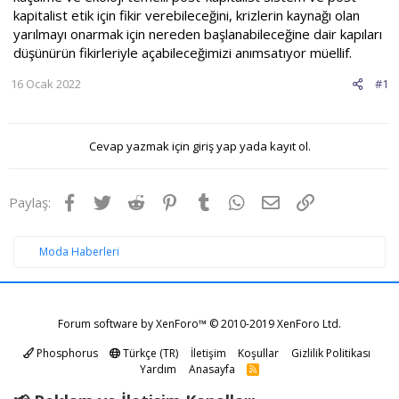
kapitalist etik için fikir verebileceğini, krizlerin kaynağı olan
yarılmayı onarmak için nereden başlanabileceğine dair kapıları
düşünürün fikirleriyle açabileceğimizi anımsatıyor müellif.
16 Ocak 2022
#1
Cevap yazmak için giriş yap yada kayıt ol.
Facebook
Twitter
Reddit
Pinterest
Tumblr
WhatsApp
E-posta
Link
Paylaş:
Moda Haberleri
Forum software by XenForo™
© 2010-2019 XenForo Ltd.
Phosphorus
Türkçe (TR)
İletişim
Koşullar
Gizlilik Politikası
Yardım
Anasayfa
R
S
S