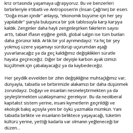
kriz ortasında yaşamaya uğraşıyoruz. Bu ve benzerleri
a
i
birbirleriyle irtibatlı ve Antroposen’in (İnsan Çağı’nın) bir eseri.
n
h
i
“Doğa insan içindir” anlayışı, “ekonomik büyüme için her şey
yapılabilir” şiarıyla buluşunca bir şok tablosuyla karşı karşıya
kaldık. Zenginler daha hayli zenginleşirken fakirlerin sayısı
arttı, tabiat iflasın eşiğine geldi, global salgın ise tüm bunları
daha görünür kıldı. Artık bir yol ayrımındayız: Ya hiç bir şey
yokmuş üzere yaşamayı sürdürüp uçurumdan aşağı
yuvarlanacağız ya da geç kaldığımız değişiklikleri süratle
hayata geçireceğiz. Diğer bir deyişle karbon ayak izimizi
küçültmek için çabalayacağız ya da kaybedeceğiz.
Her şeydilk evvelden bir zihin değişikliğine muhtaçlığımız var;
dünyayla, tabiatla ve birbirimizle alakamızı bir daha düşünmek
zorundayız. Doğayı ve insanları nesneleştirmekten ya da
şeyleştirmekten uzaklaşmamız gerekiyor. Bu da neoliberal
kapitalist sistem yerine, insani kıymetlerin geçirildiği ve
ekolojik bakış açısıyla yeni bir öykü yazmakla mümkün. Yani
tabiatla birlikte ve insanların birliktece yaşayacağı, tüketim
kültürü yerine, yettiği kadarla var olmanın yeğleneceği bir
düzen…