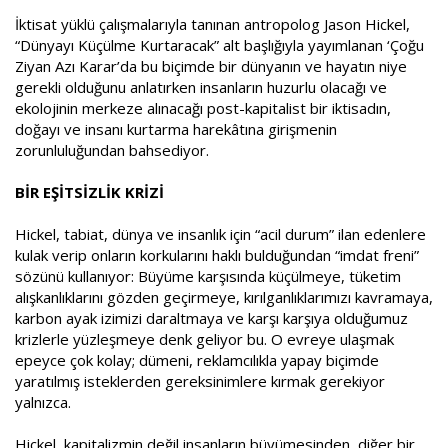
İktisat yüklü çalışmalarıyla tanınan antropolog Jason Hickel,
“Dünyayı Küçülme Kurtaracak” alt başlığıyla yayımlanan ‘Çoğu
Ziyan Azı Karar’da bu biçimde bir dünyanın ve hayatın niye
gerekli olduğunu anlatırken insanların huzurlu olacağı ve
ekolojinin merkeze alınacağı post-kapitalist bir iktisadın,
doğayı ve insanı kurtarma harekâtına girişmenin
zorunluluğundan bahsediyor.
BİR EŞİTSİZLİK KRİZİ
Hickel, tabiat, dünya ve insanlık için “acil durum” ilan edenlere
kulak verip onların korkularını haklı bulduğundan “imdat freni”
sözünü kullanıyor: Büyüme karşısında küçülmeye, tüketim
alışkanlıklarını gözden geçirmeye, kırılganlıklarımızı kavramaya,
karbon ayak izimizi daraltmaya ve karşı karşıya olduğumuz
krizlerle yüzleşmeye denk geliyor bu. O evreye ulaşmak
epeyce çok kolay; dümeni, reklamcılıkla yapay biçimde
yaratılmış isteklerden gereksinimlere kırmak gerekiyor
yalnızca.
Hickel, kapitalizmin değil insanların büyümesinden, diğer bir