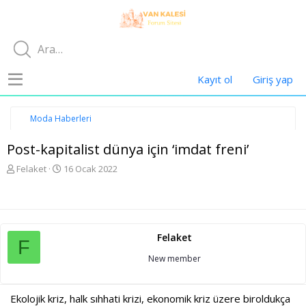
Kayıt ol
Giriş yap
Moda Haberleri
Post-kapitalist dünya için ‘imdat freni’
K
B
Felaket
16 Ocak 2022
o
a
n
ş
u
l
y
a
u
n
Felaket
b
g
F
a
ı
New member
ş
ç
l
t
a
a
Ekolojik kriz, halk sıhhati krizi, ekonomik kriz üzere biroldukça
t
r