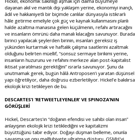
Hickel, ekonomik sakinliği aşmak için daima büyümeye
dayanan akıl ve mantık dışı yaklaşım yerine, ekonomiyi inançlı,
âdil ve hakkaniyetli bir biçimde canlılar dünyasıyla istikrarlı
hâle getirme emeliyle çok güç ve kaynak kullanmasını planlı
halde azaltma manasına gelen küçülmenin, refahı artıracağını
ve insanların ömrünü daha manalı kılacağını savunuyor. Burada
birinci yapılacak şeylerden birinin, insanları gereksiz iş
yükünden kurtarmak ve haftalık çalışma saatlerini azaltmak
olduğunu belirten müellif, “sonsuz sermaye birikimi yerine,
insanların huzurunu ve refahını merkeze alan post-kapitalist
iktisat yaratılması gerektiğini” ısrarla savunuyor. Şunu da
unutmamak gerek, bugün hâlâ Antroposen’i yaratan düşünsel
yapı öğretiliyor, daha doğrusu ezberletiliyor. Hickel’e bakılırsa
ekolojik krizi tetikleyen de bu.
DESCARTES’I ‘RETWEETLEYENLER’ VE SPINOZA’NIN
GÖRÜŞLERİ
Hickel, Descartes’ın “doğanın efendisi ve sahibi olan insan”
anlayışının ekolojik krizi tetiklediğini ve kapitalizmi
büyüttüğünü tabir ediyor. Doğayı düşman belleme, onunla
savaşma ve onu mağlubiyete uğratma düsturu, GSMH’yi