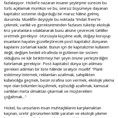
fazlalaşıyor. Hickel’e nazaran insanın şeyleşme sürecini bu
türlü açıklamak mümkün ve bu, sınırsız büyümeye dayanan
kapitalist sistemin doğurduğu bir maraz hâline gelmiş
durumda. Müellifin deyişiyle bu noktada “imdat freni”ni
çekmek, varlıklı ve gereksiniminden fazlasını tüketip ekolojik
kriz yaratanlara odaklanarak bunu aksine çevirecek tahliller
üretmek gerekiyor. ötürüsıyla küçülme asıllı, doğayı koruyup
insanların hayatını güzelleştirecek post-kapitalist dünyanın
kapılarını zorlamak kaide. Bunun için de kapitalizmin kullanım
değil, değişim bedeli etrafında örgütlenen bir sistem
olduğunu ve kâr biriktirmeyi her şeyin önüne yerleştirdiğini
hatırlamak gerekiyor. Post-kapitalist dünya için atılması
gereken adımları bir liste hâlinde sıralıyor müellif: “Planlı
eskitmeyi bitirmek, reklamları azaltmak, sahiplikten
kullanıcılığa geçmek, besin israfına son vermek, ekolojik yıkıma
niye olan bölümleri küçültmek, eşitsizliği azaltmak, kamusal
varlıkları meta olmaktan çıkarmak ve müşterekleri
çoğaltmak…”
Hickel, bu unsurların insan muhtaçlıklarını karşılamaktan
kaçınan, üretir görünürken kıtlık yaratan ve ekolojik yıkımın