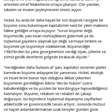
artırırken etraf felaketlerini ortaya çıkarıyor. Öte yandan,
tabiatın ve insanın şeyleşmesinin önünü açıyor.
Hickel, bu anda bir daha hayati bir not düşerek rastgele bir
büyüme sonu bulunmayan kapitalizmin nasıl bir yıkım makinesi
hâline geldiğini ortaya koyuyor: “Sorun büyüme değil,
büyümecilik; yani insan muhtaçlıklarını gidermek ya da
toplumsal gayelere ulaşmak için değil, sermaye birikimi ve
büyümek için büyümeye odaklanmak. Büyümeciliğin
1980’lerden bu yana gezegenimize verdiği ziyan, çitleme ve
sömürgecilik devirlerini gölgede bırakacak ölçüde.”
“Verdiğinden daha fazlasını al” şiarı, kapitalist sistemin şiddet
barındıran büyüme anlayışının bir yansıması. Hickel, ekolojik
ve insani krize bunun niye olduğuna dikkat çekerken
büyümenin gerekliliğinin âdeta “dini bir hüküm” üzere
kabullenildiğini ve bu yüzden bir kısırdöngüye hapsedildiğimizi
hatırlatıyor. Büyüme, rekabeti ve rekabet de çabayı
doğuruyor, bu biçimdece toplumsal dayanışma zayıflarken
adaletsizlik ve güvencesizlik tasası artıyor, sonunda mutsuz
ve hayatı anlamlandırmaktan uzak bireyler günden güne