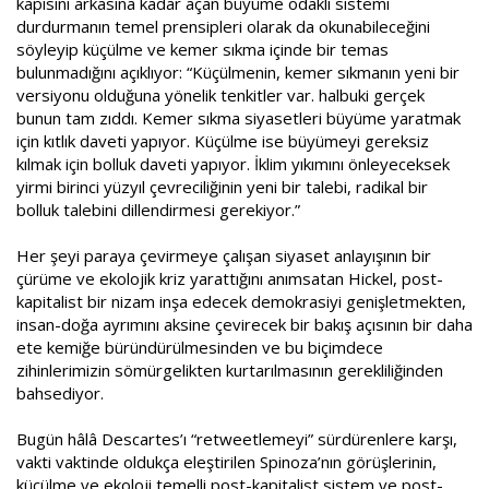
kapısını arkasına kadar açan büyüme odaklı sistemi
durdurmanın temel prensipleri olarak da okunabileceğini
söyleyip küçülme ve kemer sıkma içinde bir temas
bulunmadığını açıklıyor: “Küçülmenin, kemer sıkmanın yeni bir
versiyonu olduğuna yönelik tenkitler var. halbuki gerçek
bunun tam zıddı. Kemer sıkma siyasetleri büyüme yaratmak
için kıtlık daveti yapıyor. Küçülme ise büyümeyi gereksiz
kılmak için bolluk daveti yapıyor. İklim yıkımını önleyeceksek
yirmi birinci yüzyıl çevreciliğinin yeni bir talebi, radikal bir
bolluk talebini dillendirmesi gerekiyor.”
Her şeyi paraya çevirmeye çalışan siyaset anlayışının bir
çürüme ve ekolojik kriz yarattığını anımsatan Hickel, post-
kapitalist bir nizam inşa edecek demokrasiyi genişletmekten,
insan-doğa ayrımını aksine çevirecek bir bakış açısının bir daha
ete kemiğe büründürülmesinden ve bu biçimdece
zihinlerimizin sömürgelikten kurtarılmasının gerekliliğinden
bahsediyor.
Bugün hâlâ Descartes’ı “retweetlemeyi” sürdürenlere karşı,
vakti vaktinde oldukça eleştirilen Spinoza’nın görüşlerinin,
küçülme ve ekoloji temelli post-kapitalist sistem ve post-