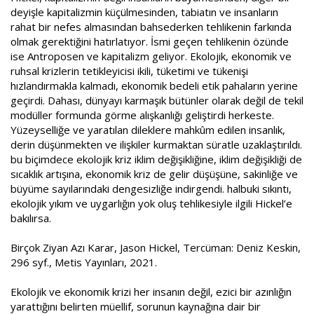
deyişle kapitalizmin küçülmesinden, tabiatın ve insanların
rahat bir nefes almasından bahsederken tehlikenin farkında
olmak gerektiğini hatırlatıyor. İsmi geçen tehlikenin özünde
ise Antroposen ve kapitalizm geliyor. Ekolojik, ekonomik ve
ruhsal krizlerin tetikleyicisi ikili, tüketimi ve tükenişi
hızlandırmakla kalmadı, ekonomik bedeli etik pahaların yerine
geçirdi. Dahası, dünyayı karmaşık bütünler olarak değil de tekil
modüller formunda görme alışkanlığı geliştirdi herkeste.
Yüzeyselliğe ve yaratılan dileklere mahkûm edilen insanlık,
derin düşünmekten ve ilişkiler kurmaktan süratle uzaklaştırıldı.
bu biçimdece ekolojik kriz iklim değişikliğine, iklim değişikliği de
sıcaklık artışına, ekonomik kriz de gelir düşüşüne, sakinliğe ve
büyüme sayılarındaki dengesizliğe indirgendi. halbuki sıkıntı,
ekolojik yıkım ve uygarlığın yok oluş tehlikesiyle ilgili Hickel’e
bakılırsa.
Birçok Ziyan Azı Karar, Jason Hickel, Tercüman: Deniz Keskin,
296 syf., Metis Yayınları, 2021.
Ekolojik ve ekonomik krizi her insanın değil, ezici bir azınlığın
yarattığını belirten müellif, sorunun kaynağına dair bir