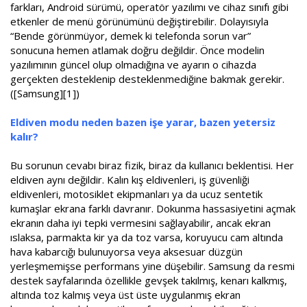
farkları, Android sürümü, operatör yazılımı ve cihaz sınıfı gibi
etkenler de menü görünümünü değiştirebilir. Dolayısıyla
“Bende görünmüyor, demek ki telefonda sorun var”
sonucuna hemen atlamak doğru değildir. Önce modelin
yazılımının güncel olup olmadığına ve ayarın o cihazda
gerçekten desteklenip desteklenmediğine bakmak gerekir.
([Samsung][1])
Eldiven modu neden bazen işe yarar, bazen yetersiz
kalır?
Bu sorunun cevabı biraz fizik, biraz da kullanıcı beklentisi. Her
eldiven aynı değildir. Kalın kış eldivenleri, iş güvenliği
eldivenleri, motosiklet ekipmanları ya da ucuz sentetik
kumaşlar ekrana farklı davranır. Dokunma hassasiyetini açmak
ekranın daha iyi tepki vermesini sağlayabilir, ancak ekran
ıslaksa, parmakta kir ya da toz varsa, koruyucu cam altında
hava kabarcığı bulunuyorsa veya aksesuar düzgün
yerleşmemişse performans yine düşebilir. Samsung da resmi
destek sayfalarında özellikle gevşek takılmış, kenarı kalkmış,
altında toz kalmış veya üst üste uygulanmış ekran