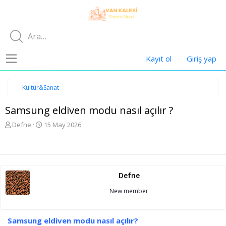
Kayıt ol
Giriş yap
Kültür&Sanat
Samsung eldiven modu nasıl açılır ?
K
B
Defne
15 May 2026
o
a
n
ş
u
l
y
a
u
n
Defne
b
g
a
ı
New member
ş
ç
l
t
a
a
Samsung eldiven modu nasıl açılır?
t
r