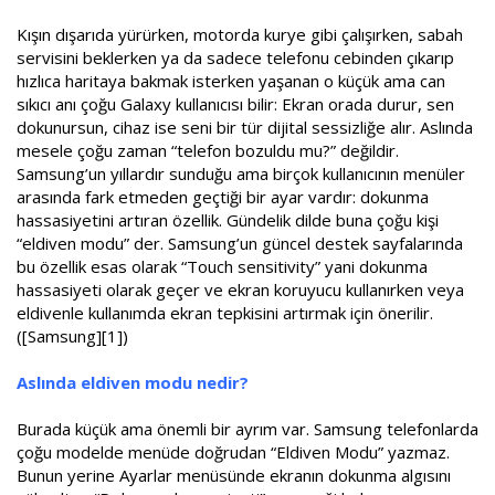
a
i
Kışın dışarıda yürürken, motorda kurye gibi çalışırken, sabah
n
h
i
servisini beklerken ya da sadece telefonu cebinden çıkarıp
hızlıca haritaya bakmak isterken yaşanan o küçük ama can
sıkıcı anı çoğu Galaxy kullanıcısı bilir: Ekran orada durur, sen
dokunursun, cihaz ise seni bir tür dijital sessizliğe alır. Aslında
mesele çoğu zaman “telefon bozuldu mu?” değildir.
Samsung’un yıllardır sunduğu ama birçok kullanıcının menüler
arasında fark etmeden geçtiği bir ayar vardır: dokunma
hassasiyetini artıran özellik. Gündelik dilde buna çoğu kişi
“eldiven modu” der. Samsung’un güncel destek sayfalarında
bu özellik esas olarak “Touch sensitivity” yani dokunma
hassasiyeti olarak geçer ve ekran koruyucu kullanırken veya
eldivenle kullanımda ekran tepkisini artırmak için önerilir.
([Samsung][1])
Aslında eldiven modu nedir?
Burada küçük ama önemli bir ayrım var. Samsung telefonlarda
çoğu modelde menüde doğrudan “Eldiven Modu” yazmaz.
Bunun yerine Ayarlar menüsünde ekranın dokunma algısını