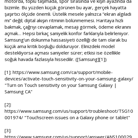
motorda, toplu taşımada, spor sırasında ve kışın ayazında da
bizimle. Bu yüzden küçük görünen bu ayar, gerçek hayatta
şaşırtıcı ölçüde önemli. Üstelik mesele yalnızca “ekran algıladı
mı” değil; dijital akışın ritminin bölünmemesi. Haritaya hızlı
bakmak, çağrıyı cevaplamak, mesajı görmek, ödeme ekranını
açmak… Hepsi birkaç saniyelik konfor farklarıyla belirleniyor.
Samsung’un dokunma hassasiyeti özelliği de tam olarak bu
küçük ama kritik boşluğu dolduruyor. Elinizdeki model
destekliyorsa açması saniyeler sürer; etkisi ise özellikle
soğuk havada fazlasıyla hissedilir. ([Samsung][1])
[1]:
https://www.samsung.com/ca/support/mobile-
devices/activate-touch-sensitivity-on-your-samsung-galaxy/
"Turn on Touch sensitivity on your Samsung Galaxy |
Samsung CA"
[2]:
https://www.samsung.com/us/support/troubleshoot/TSG10
001974/
"Touchscreen issues on a Galaxy phone or tablet"
[3]:
https://www.samsung.com/us/support/answer/ANS100029