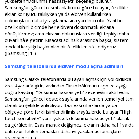
yükselten “Dokunma hassasiyeti” seçeneği bulunur.
Samsung’un güncel resmi anlatımına göre bu ayar, özellikle
ekran koruyucu takılıyken ya da eldiven kullanılırken
dokunuşların daha iyi algılanmasına yardımcı olur. Yani bu
özellik sihirli biçimde her eldiveni dokunmatik ekrana
dönüştürmez; ama ekranın dokunuşlara verdiği tepkiyi daha
duyarlı hâle getirir. Kısacası adı halk arasında başka, sistem
içindeki karşılığı başka olan bir özellikten söz ediyoruz.
([Samsung][1])
Samsung telefonlarda eldiven modu açma adımları
Samsung Galaxy telefonlarda bu ayarı açmak için yol oldukça
kısa: Ayarlar’a girin, ardından Ekran bölümünü açın ve aşağı
doğru kaydırıp “Dokunma hassasiyeti” seçeneğini aktif edin.
Samsung’un güncel destek sayfalarında verilen temel yol tam
olarak bu şekilde anlatılıyor. Bazı eski cihazlarda ya da
bölgeye göre farklı isimlendirilmiş arayüzlerde bu ayar “High
touch sensitivity” yani “yüksek dokunma hassasiyeti” olarak
da görülebilir. Esas mantık değişmez: ekranın daha hafif ya da
daha zor iletilen temasları daha iyi yakalaması amaçlanır.
([Samsung][1])