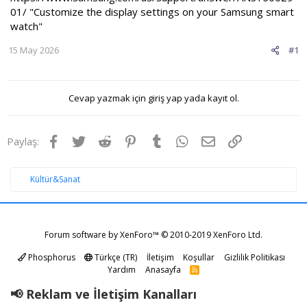
01/
"Customize the display settings on your Samsung smart
watch"
15 May 2026
#1
Cevap yazmak için giriş yap yada kayıt ol.
Facebook
Twitter
Reddit
Pinterest
Tumblr
WhatsApp
E-posta
Link
Paylaş:
Kültür&Sanat
Forum software by XenForo™
© 2010-2019 XenForo Ltd.
Phosphorus
Türkçe (TR)
İletişim
Koşullar
Gizlilik Politikası
Yardım
Anasayfa
R
S
S
📢 Reklam ve İletişim Kanalları