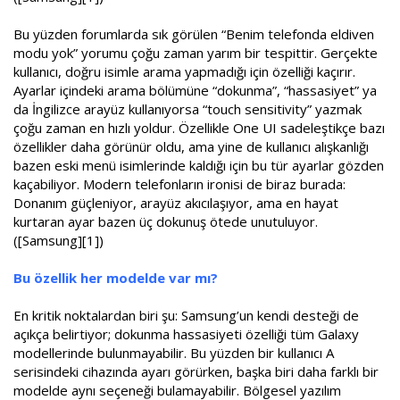
Bu yüzden forumlarda sık görülen “Benim telefonda eldiven
modu yok” yorumu çoğu zaman yarım bir tespittir. Gerçekte
kullanıcı, doğru isimle arama yapmadığı için özelliği kaçırır.
Ayarlar içindeki arama bölümüne “dokunma”, “hassasiyet” ya
da İngilizce arayüz kullanıyorsa “touch sensitivity” yazmak
çoğu zaman en hızlı yoldur. Özellikle One UI sadeleştikçe bazı
özellikler daha görünür oldu, ama yine de kullanıcı alışkanlığı
bazen eski menü isimlerinde kaldığı için bu tür ayarlar gözden
kaçabiliyor. Modern telefonların ironisi de biraz burada:
Donanım güçleniyor, arayüz akıcılaşıyor, ama en hayat
kurtaran ayar bazen üç dokunuş ötede unutuluyor.
([Samsung][1])
Bu özellik her modelde var mı?
En kritik noktalardan biri şu: Samsung’un kendi desteği de
açıkça belirtiyor; dokunma hassasiyeti özelliği tüm Galaxy
modellerinde bulunmayabilir. Bu yüzden bir kullanıcı A
serisindeki cihazında ayarı görürken, başka biri daha farklı bir
modelde aynı seçeneği bulamayabilir. Bölgesel yazılım