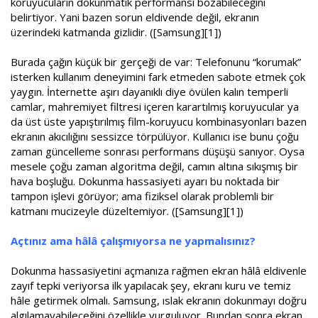
koruyucuların dokunmatik performansı bozabileceğini
belirtiyor. Yani bazen sorun eldivende değil, ekranın
üzerindeki katmanda gizlidir. ([Samsung][1])
Burada çağın küçük bir gerçeği de var: Telefonunu “korumak”
isterken kullanım deneyimini fark etmeden sabote etmek çok
yaygın. İnternette aşırı dayanıklı diye övülen kalın temperli
camlar, mahremiyet filtresi içeren karartılmış koruyucular ya
da üst üste yapıştırılmış film-koruyucu kombinasyonları bazen
ekranın akıcılığını sessizce törpülüyor. Kullanıcı ise bunu çoğu
zaman güncelleme sonrası performans düşüşü sanıyor. Oysa
mesele çoğu zaman algoritma değil, camın altına sıkışmış bir
hava boşluğu. Dokunma hassasiyeti ayarı bu noktada bir
tampon işlevi görüyor; ama fiziksel olarak problemli bir
katmanı mucizeyle düzeltemiyor. ([Samsung][1])
Açtınız ama hâlâ çalışmıyorsa ne yapmalısınız?
Dokunma hassasiyetini açmanıza rağmen ekran hâlâ eldivenle
zayıf tepki veriyorsa ilk yapılacak şey, ekranı kuru ve temiz
hâle getirmek olmalı. Samsung, ıslak ekranın dokunmayı doğru
algılamayabileceğini özellikle vurguluyor. Bundan sonra ekran