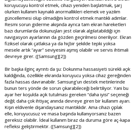
koruyucuyu kontrol etmek, cihazı yeniden başlatmak, şarj
olurken kullanım kaynaklı anormallikleri elemek ve yazılım
güncellemesi olup olmadığını kontrol etmek mantıklı adımlar.
Resmi sorun giderme akışında ayrıca tam ekran hareketleri
bazı durumlarda dokunuşları jest olarak algılatabildiği için
navigasyon ayarlarının da gözden geçirilmesi öneriliyor. Ekran
fiziksel olarak çatlaksa ya da hiçbir şekilde tepki yoksa
mesele artık “ayar” seviyesini aşmış olabilir ve servis ihtimali
devreye girer. ([Samsung][2])
Bir başka ilginç ayrıntı da şu: Dokunma hassasiyeti sürekli açık
kaldığında, özellikle ekranda koruyucu yoksa cihaz gereğinden
fazla hassas davranabilir. Samsung’un destek metinlerinde
bunun ters yönde de sorun çıkarabileceği belirtiliyor. Yani bu
ayar her koşulda açık tutulması gereken “daha iyisi” seçeneği
değil; daha çok ihtiyaç anında devreye giren bir kullanım ayarı.
Kışın eldivenle dışarıdaysanız mantıklıdır. Ama cihazı çıplak
elle, koruyucusuz ve masa başında kullanıyorsanız bazen
gereksiz olabilir. İdeal kullanım biraz da duruma göre aç-kapa
refleksi geliştirmektir. ([Samsung][2])