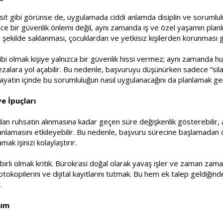
it gibi görünse de, uygulamada ciddi anlamda disiplin ve sorumlul
e bir güvenlik önlemi değil, aynı zamanda iş ve özel yaşamın planlı
 şekilde saklanması, çocuklardan ve yetkisiz kişilerden korunması g
ibi olmak kişiye yalnızca bir güvenlik hissi vermez; aynı zamanda huk
ezalara yol açabilir. Bu nedenle, başvuruyu düşünürken sadece “sil
ayatın içinde bu sorumluluğun nasıl uygulanacağını da planlamak ger
e İpuçları
an ruhsatın alınmasına kadar geçen süre değişkenlik gösterebilir, a
 planlamasını etkileyebilir. Bu nedenle, başvuru sürecine başlamada
ak işinizi kolaylaştırır.
ırlı olmak kritik. Bürokrasi doğal olarak yavaş işler ve zaman zaman
otokopilerini ve dijital kayıtlarını tutmak. Bu hem ek talep geldiğin
.
şım