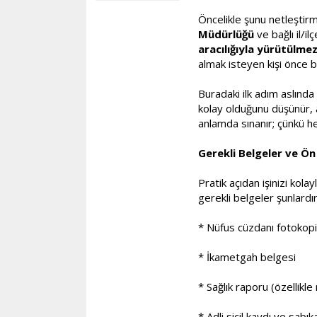
Öncelikle şunu netleştir
Müdürlüğü
ve bağlı il/i
aracılığıyla yürütülme
almak isteyen kişi önce b
Buradaki ilk adım aslında
kolay olduğunu düşünür, a
anlamda sınanır; çünkü h
Gerekli Belgeler ve Ön 
Pratik açıdan işinizi ko
gerekli belgeler şunlardır
* Nüfus cüzdanı fotokopis
* İkametgah belgesi
* Sağlık raporu (özellikle 
* Adli sicil kaydı ve sabı