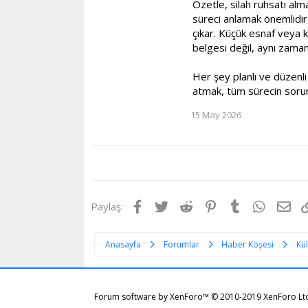
Özetle, silah ruhsatı alma
süreci anlamak önemlidir,
çıkar. Küçük esnaf veya ke
belgesi değil, aynı zaman
Her şey planlı ve düzenli
atmak, tüm sürecin soruns
15 May 2026
Facebook
Twitter
Reddit
Pinterest
Tumblr
WhatsA
E-p
Paylaş:
Anasayfa
Forumlar
Haber Köşesi
Kü
Forum software by XenForo™
© 2010-2019 XenForo Lt