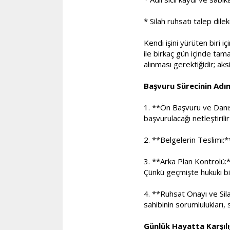
* Silah ruhsatı talep dile
Kendi işini yürüten biri 
ile birkaç gün içinde tam
alınması gerektiğidir; aks
Başvuru Sürecinin Adım
1. **Ön Başvuru ve Danış
başvurulacağı netleştirili
2. **Belgelerin Teslimi:**
3. **Arka Plan Kontrolü:*
Çünkü geçmişte hukuki bir
4. **Ruhsat Onayı ve Sila
sahibinin sorumlulukları, 
Günlük Hayatta Karşılı