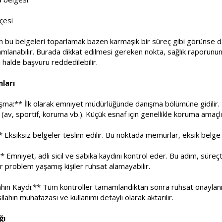
kçesi
için bu belgeleri toparlamak bazen karmaşık bir süreç gibi görünse
amlanabilir. Burada dikkat edilmesi gereken nokta, sağlık raporunun y
i halde başvuru reddedilebilir.
ları
ma:** İlk olarak emniyet müdürlüğünde danışma bölümüne gidilir. B
r (av, sportif, koruma vb.). Küçük esnaf için genellikle koruma amaçl
 Eksiksiz belgeler teslim edilir. Bu noktada memurlar, eksik belge va
* Emniyet, adli sicil ve sabıka kaydını kontrol eder. Bu adım, süreçt
 problem yaşamış kişiler ruhsat alamayabilir.
hın Kaydı:** Tüm kontroller tamamlandıktan sonra ruhsat onaylanır 
silahın muhafazası ve kullanımı detaylı olarak aktarılır.
ğı