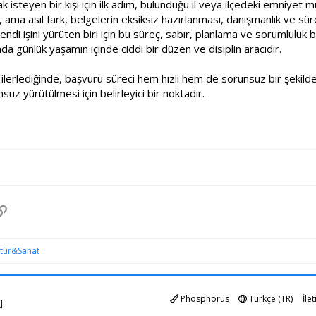
k isteyen bir kişi için ilk adım, bulunduğu il veya ilçedeki emniyet 
 ama asıl fark, belgelerin eksiksiz hazırlanması, danışmanlık ve süre
ndi işini yürüten biri için bu süreç, sabır, planlama ve sorumluluk bil
da günlük yaşamın içinde ciddi bir düzen ve disiplin aracıdır.
 ilerlediğinde, başvuru süreci hem hızlı hem de sorunsuz bir şekild
uz yürütülmesi için belirleyici bir noktadır.
pp
osta
Link
ltür&Sanat
Phosphorus
Türkçe (TR)
İle
d.