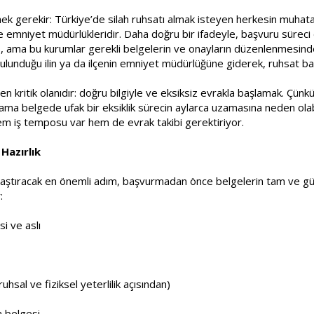
mek gerekir: Türkiye’de silah ruhsatı almak isteyen herkesin muha
lçe emniyet müdürlükleridir. Daha doğru bir ifadeyle, başvuru süre
z
, ama bu kurumlar gerekli belgelerin ve onayların düzenlenmesinde d
ulunduğu ilin ya da ilçenin emniyet müdürlüğüne giderek, ruhsat başv
 en kritik olanıdır: doğru bilgiyle ve eksiksiz evrakla başlamak. Ç
ma belgede ufak bir eksiklik sürecin aylarca uzamasına neden olabil
em iş temposu var hem de evrak takibi gerektiriyor.
Hazırlık
laylaştıracak en önemli adım, başvurmadan önce belgelerin tam ve g
:
i ve aslı
ruhsal ve fiziksel yeterlilik açısından)
ka belgesi