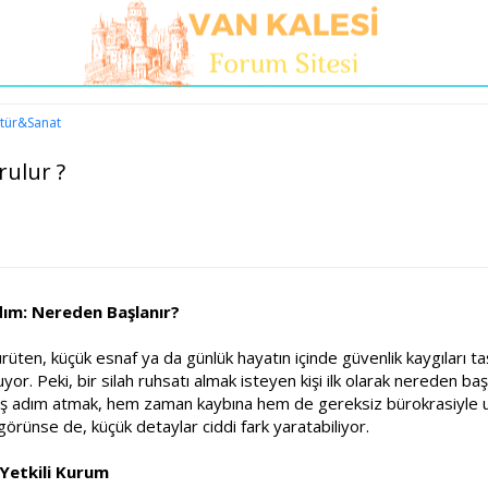
ltür&Sanat
rulur ?
Adım: Nereden Başlanır?
üten, küçük esnaf ya da günlük hayatın içinde güvenlik kaygıları taşı
yor. Peki, bir silah ruhsatı almak isteyen kişi ilk olarak nereden 
ış adım atmak, hem zaman kaybına hem de gereksiz bürokrasiyle uğ
 görünse de, küçük detaylar ciddi fark yaratabiliyor.
Yetkili Kurum