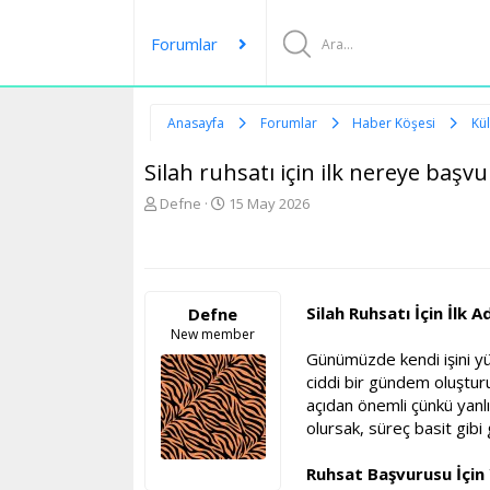
Forumlar
Anasayfa
Forumlar
Haber Köşesi
Kü
Silah ruhsatı için ilk nereye başvu
K
B
Defne
15 May 2026
o
a
n
ş
u
l
y
a
u
n
Silah Ruhsatı İçin İlk 
Defne
b
g
New member
a
ı
Günümüzde kendi işini yür
ş
ç
l
t
ciddi bir gündem oluşturu
a
a
açıdan önemli çünkü yanl
t
r
olursak, süreç basit gibi
a
i
n
h
Ruhsat Başvurusu İçin 
i