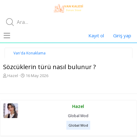
Kayıt ol
Giriş yap
Van'da Konaklama
Sözcüklerin türü nasıl bulunur ?
K
B
Hazel
16 May 2026
o
a
n
ş
u
l
y
a
u
n
Hazel
b
g
a
ı
Global Mod
ş
ç
l
t
Global Mod
a
a
t
r