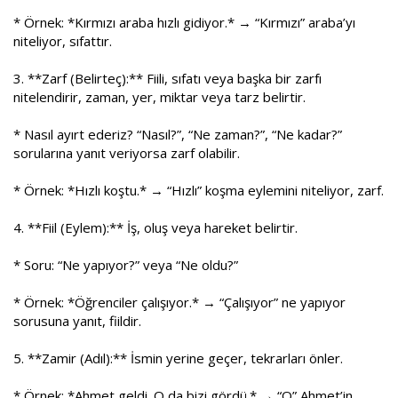
* Örnek: *Kırmızı araba hızlı gidiyor.* → “Kırmızı” araba’yı
niteliyor, sıfattır.
3. **Zarf (Belirteç):** Fiili, sıfatı veya başka bir zarfı
nitelendirir, zaman, yer, miktar veya tarz belirtir.
* Nasıl ayırt ederiz? “Nasıl?”, “Ne zaman?”, “Ne kadar?”
sorularına yanıt veriyorsa zarf olabilir.
* Örnek: *Hızlı koştu.* → “Hızlı” koşma eylemini niteliyor, zarf.
4. **Fiil (Eylem):** İş, oluş veya hareket belirtir.
* Soru: “Ne yapıyor?” veya “Ne oldu?”
* Örnek: *Öğrenciler çalışıyor.* → “Çalışıyor” ne yapıyor
sorusuna yanıt, fiildir.
5. **Zamir (Adıl):** İsmin yerine geçer, tekrarları önler.
* Örnek: *Ahmet geldi. O da bizi gördü.* → “O” Ahmet’in