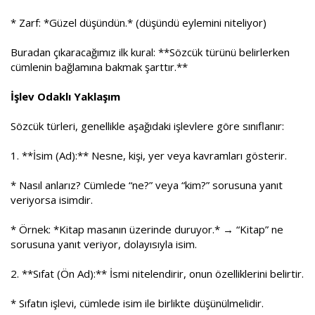
* Zarf: *Güzel düşündün.* (düşündü eylemini niteliyor)
Buradan çıkaracağımız ilk kural: **Sözcük türünü belirlerken
cümlenin bağlamına bakmak şarttır.**
İşlev Odaklı Yaklaşım
Sözcük türleri, genellikle aşağıdaki işlevlere göre sınıflanır:
1. **İsim (Ad):** Nesne, kişi, yer veya kavramları gösterir.
* Nasıl anlarız? Cümlede “ne?” veya “kim?” sorusuna yanıt
veriyorsa isimdir.
* Örnek: *Kitap masanın üzerinde duruyor.* → “Kitap” ne
sorusuna yanıt veriyor, dolayısıyla isim.
2. **Sıfat (Ön Ad):** İsmi nitelendirir, onun özelliklerini belirtir.
* Sıfatın işlevi, cümlede isim ile birlikte düşünülmelidir.