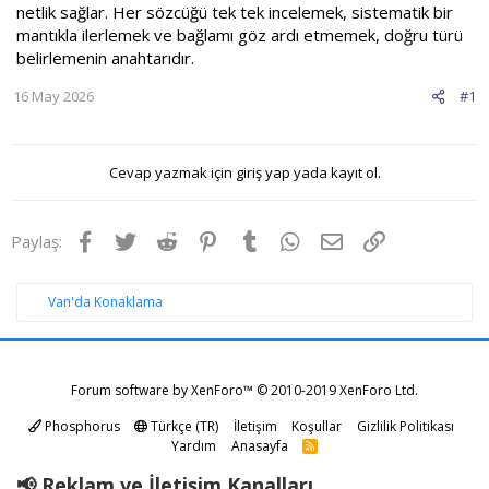
netlik sağlar. Her sözcüğü tek tek incelemek, sistematik bir
mantıkla ilerlemek ve bağlamı göz ardı etmemek, doğru türü
belirlemenin anahtarıdır.
16 May 2026
#1
Cevap yazmak için giriş yap yada kayıt ol.
Facebook
Twitter
Reddit
Pinterest
Tumblr
WhatsApp
E-posta
Link
Paylaş:
Van'da Konaklama
Forum software by XenForo™
© 2010-2019 XenForo Ltd.
Phosphorus
Türkçe (TR)
İletişim
Koşullar
Gizlilik Politikası
Yardım
Anasayfa
R
S
S
📢 Reklam ve İletişim Kanalları