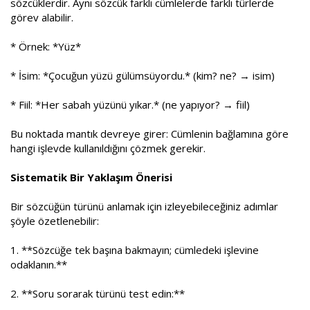
sözcüklerdir. Aynı sözcük farklı cümlelerde farklı türlerde
görev alabilir.
* Örnek: *Yüz*
* İsim: *Çocuğun yüzü gülümsüyordu.* (kim? ne? → isim)
* Fiil: *Her sabah yüzünü yıkar.* (ne yapıyor? → fiil)
Bu noktada mantık devreye girer: Cümlenin bağlamına göre
hangi işlevde kullanıldığını çözmek gerekir.
Sistematik Bir Yaklaşım Önerisi
Bir sözcüğün türünü anlamak için izleyebileceğiniz adımlar
şöyle özetlenebilir:
1. **Sözcüğe tek başına bakmayın; cümledeki işlevine
odaklanın.**
2. **Soru sorarak türünü test edin:**