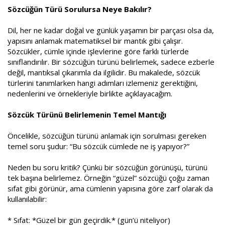
a
i
Sözcüğün Türü Sorulursa Neye Bakılır?
n
h
i
Dil, her ne kadar doğal ve günlük yaşamın bir parçası olsa da,
yapısını anlamak matematiksel bir mantık gibi çalışır.
Sözcükler, cümle içinde işlevlerine göre farklı türlerde
sınıflandırılır. Bir sözcüğün türünü belirlemek, sadece ezberle
değil, mantıksal çıkarımla da ilgilidir. Bu makalede, sözcük
türlerini tanımlarken hangi adımları izlemeniz gerektiğini,
nedenlerini ve örnekleriyle birlikte açıklayacağım.
Sözcük Türünü Belirlemenin Temel Mantığı
Öncelikle, sözcüğün türünü anlamak için sorulması gereken
temel soru şudur: “Bu sözcük cümlede ne iş yapıyor?”
Neden bu soru kritik? Çünkü bir sözcüğün görünüşü, türünü
tek başına belirlemez. Örneğin “güzel” sözcüğü çoğu zaman
sıfat gibi görünür, ama cümlenin yapısına göre zarf olarak da
kullanılabilir:
* Sıfat: *Güzel bir gün geçirdik.* (gün’ü niteliyor)