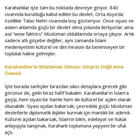
Karahanlılar işte tam bu noktada devreye giriyor. 840
civarında kurulduğu kabul edilen bu devlet, Orta Asya’da
özellikle Talas Nehri civarında boy gösteriyor. Önce siyasi ve
askeri anlamda güçlü bir devlet olma yolunda ilerliyorlar; ama
asıl “wow faktörü” Müslüman olduklarında ortaya çıkıyor. Artık
sadece atlı göçebe değiller, aynı zamanda İslam
medeniyetinin kültürel ve dini mirasını da benimseyen bir
topluluk haline gelmişler.
Karahanlılar’ın Müslüman Olması: Sürpriz Değil Ama
Önemli
İşte burada tarihçiler birazdan sıkıcı detaylara girecek gibi
görünse de, gelin biraz hafif bakalım. Karahanlılar’ın İslam’a
geçişi, hem siyasi bir hamle hem de kültürel bir açılım olarak
okunabilir. Siyasi açıdan bakarsak, çevredeki güçlü Müslüman
devletlerle diplomatik ilişkiler kurmak için mantıklı bir adımdı.
Kültürel açıdan bakarsak, İslam’ın bilim, edebiyat ve hukuk
anlayışıyla tanışmak, Karahanlı toplumuna yepyeni bir ufuk
açtı.