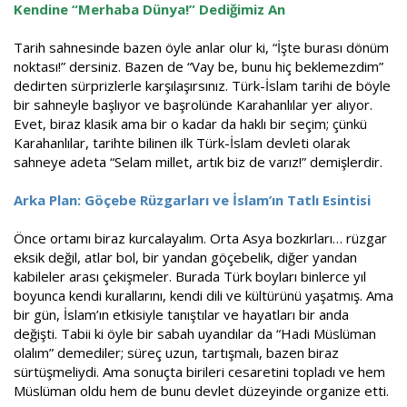
Kendine “Merhaba Dünya!” Dediğimiz An
a
i
n
h
i
Tarih sahnesinde bazen öyle anlar olur ki, “İşte burası dönüm
noktası!” dersiniz. Bazen de “Vay be, bunu hiç beklemezdim”
dedirten sürprizlerle karşılaşırsınız. Türk-İslam tarihi de böyle
bir sahneyle başlıyor ve başrolünde Karahanlılar yer alıyor.
Evet, biraz klasik ama bir o kadar da haklı bir seçim; çünkü
Karahanlılar, tarihte bilinen ilk Türk-İslam devleti olarak
sahneye adeta “Selam millet, artık biz de varız!” demişlerdir.
Arka Plan: Göçebe Rüzgarları ve İslam’ın Tatlı Esintisi
Önce ortamı biraz kurcalayalım. Orta Asya bozkırları… rüzgar
eksik değil, atlar bol, bir yandan göçebelik, diğer yandan
kabileler arası çekişmeler. Burada Türk boyları binlerce yıl
boyunca kendi kurallarını, kendi dili ve kültürünü yaşatmış. Ama
bir gün, İslam’ın etkisiyle tanıştılar ve hayatları bir anda
değişti. Tabii ki öyle bir sabah uyandılar da “Hadi Müslüman
olalım” demediler; süreç uzun, tartışmalı, bazen biraz
sürtüşmeliydi. Ama sonuçta birileri cesaretini topladı ve hem
Müslüman oldu hem de bunu devlet düzeyinde organize etti.