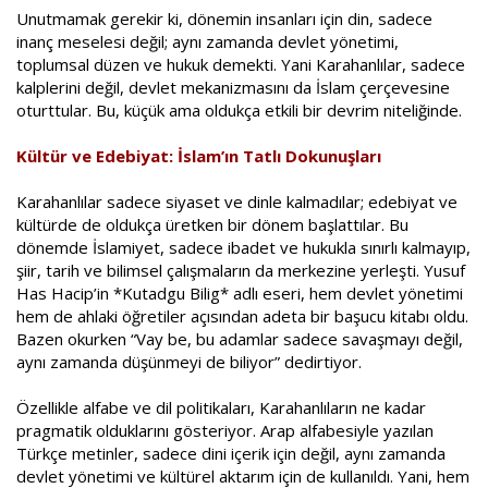
Unutmamak gerekir ki, dönemin insanları için din, sadece
inanç meselesi değil; aynı zamanda devlet yönetimi,
toplumsal düzen ve hukuk demekti. Yani Karahanlılar, sadece
kalplerini değil, devlet mekanizmasını da İslam çerçevesine
oturttular. Bu, küçük ama oldukça etkili bir devrim niteliğinde.
Kültür ve Edebiyat: İslam’ın Tatlı Dokunuşları
Karahanlılar sadece siyaset ve dinle kalmadılar; edebiyat ve
kültürde de oldukça üretken bir dönem başlattılar. Bu
dönemde İslamiyet, sadece ibadet ve hukukla sınırlı kalmayıp,
şiir, tarih ve bilimsel çalışmaların da merkezine yerleşti. Yusuf
Has Hacip’in *Kutadgu Bilig* adlı eseri, hem devlet yönetimi
hem de ahlaki öğretiler açısından adeta bir başucu kitabı oldu.
Bazen okurken “Vay be, bu adamlar sadece savaşmayı değil,
aynı zamanda düşünmeyi de biliyor” dedirtiyor.
Özellikle alfabe ve dil politikaları, Karahanlıların ne kadar
pragmatik olduklarını gösteriyor. Arap alfabesiyle yazılan
Türkçe metinler, sadece dini içerik için değil, aynı zamanda
devlet yönetimi ve kültürel aktarım için de kullanıldı. Yani, hem