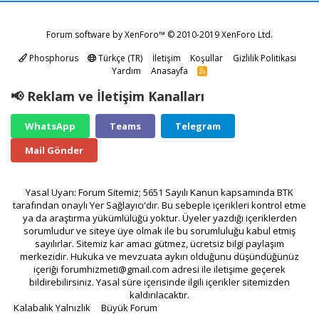
Forum software by XenForo™
© 2010-2019 XenForo Ltd.
Phosphorus
Türkçe (TR)
İletişim
Koşullar
Gizlilik Politikası
Yardım
Anasayfa
R
S
S
📢 Reklam ve İletişim Kanalları
WhatsApp
Teams
Telegram
Mail Gönder
Yasal Uyarı: Forum Sitemiz; 5651 Sayılı Kanun kapsamında BTK
tarafından onaylı Yer Sağlayıcı'dır. Bu sebeple içerikleri kontrol etme
ya da araştırma yükümlülüğü yoktur. Üyeler yazdığı içeriklerden
sorumludur ve siteye üye olmak ile bu sorumluluğu kabul etmiş
sayılırlar. Sitemiz kar amacı gütmez, ücretsiz bilgi paylaşım
merkezidir. Hukuka ve mevzuata aykırı olduğunu düşündüğünüz
içeriği
forumhizmeti@gmail.com
adresi ile iletişime geçerek
bildirebilirsiniz. Yasal süre içerisinde ilgili içerikler sitemizden
kaldırılacaktır.
Kalabalık Yalnızlık
Büyük Forum