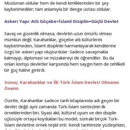
Müslüman oldular hem de kendi kimliklerinden bir şey
kaybetmediler; tam anlamıyla bir denge ustası oldular.
Askeri Yapı: Atlı Göçebe+İslamî Disiplin=Güçlü Devlet
Savaş ve güvenlik olmasa, devletin uzun ömürlü olması
mümkün değil. Karahanlılar, göçebe atlı kültürlerini
kaybetmeden, İslamî disiplinle harmanlayarak kendilerine
özgü bir askeri yapı oluşturdular. Sadece savaşmakla
kalmayıp, diplomasi ve müzakereyi de öğrendiler. Bu da
onları komşu devletler karşısında hem saygın hem de tehlikeli
bir güç haline getirdi.
Sonuç: Karahanlılar ve İlk Türk-İslam Devleti Olmanın
Önemi
Özetle, Karahanlılar sadece tarih kitaplarında adı geçen bir
devlet değil; aynı zamanda Türk-İslam sentezinin ilk
örneklerinden biri. Siyasi akıl, kültürel uyum ve dini disiplin
üçlüsüyle ortaya koydukları bu model, sonraki birçok Türk-
İslam devletine örnek teşkil etti. Kendi tarihimizle yüzleşirken,