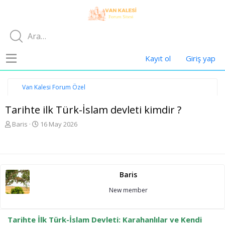
Kayıt ol
Giriş yap
Van Kalesi Forum Özel
Tarihte ilk Türk-İslam devleti kimdir ?
K
B
Baris
16 May 2026
o
a
n
ş
u
l
y
a
u
n
Baris
b
g
a
ı
New member
ş
ç
l
t
a
a
Tarihte İlk Türk-İslam Devleti: Karahanlılar ve Kendi
t
r