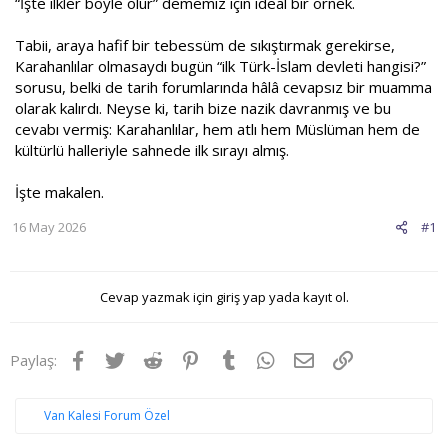
“İşte ilkler böyle olur” dememiz için ideal bir örnek.
Tabii, araya hafif bir tebessüm de sıkıştırmak gerekirse,
Karahanlılar olmasaydı bugün “ilk Türk-İslam devleti hangisi?”
sorusu, belki de tarih forumlarında hâlâ cevapsız bir muamma
olarak kalırdı. Neyse ki, tarih bize nazik davranmış ve bu
cevabı vermiş: Karahanlılar, hem atlı hem Müslüman hem de
kültürlü halleriyle sahnede ilk sırayı almış.
İşte makalen.
16 May 2026
#1
Cevap yazmak için giriş yap yada kayıt ol.
Facebook
Twitter
Reddit
Pinterest
Tumblr
WhatsApp
E-posta
Link
Paylaş:
Van Kalesi Forum Özel