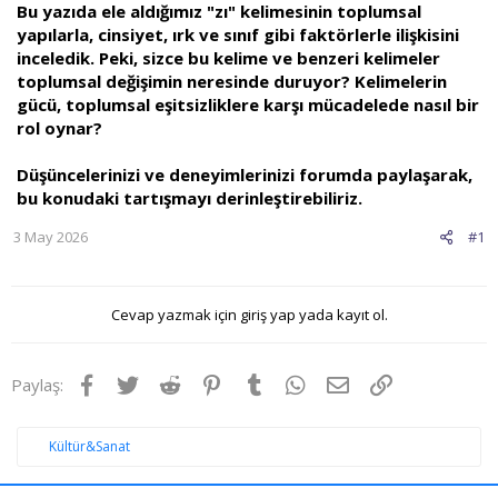
Bu yazıda ele aldığımız "zı" kelimesinin toplumsal
yapılarla, cinsiyet, ırk ve sınıf gibi faktörlerle ilişkisini
inceledik. Peki, sizce bu kelime ve benzeri kelimeler
toplumsal değişimin neresinde duruyor? Kelimelerin
gücü, toplumsal eşitsizliklere karşı mücadelede nasıl bir
rol oynar?
Düşüncelerinizi ve deneyimlerinizi forumda paylaşarak,
bu konudaki tartışmayı derinleştirebiliriz.
3 May 2026
#1
Cevap yazmak için giriş yap yada kayıt ol.
Facebook
Twitter
Reddit
Pinterest
Tumblr
WhatsApp
E-posta
Link
Paylaş:
Kültür&Sanat