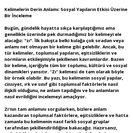
a
i
Kelimelerin Derin Anlamı: Sosyal Yapıların Etkisi Üzerine
n
h
i
Bir İnceleme
Bugün, gündelik hayatta sıkça karşılaştığımız ama
genellikle üzerinde pek durmadığımız bir kelimeyi ele
alacağız: "zı". İlk bakışta belki kulağa çok sıradan veya
anlamı net olmayan bir kelime gibi gelebilir. Ancak, bu
tür kelimeler, toplumsal yapıların, eşitsizliklerin ve
normların etkileşimiyle şekillenen kavramlardır. Bazen
bir kelime, içeriğiyle tüm bir toplumu, kültürü ve sosyal
dinamikleri yansıtır. “Zı” kelimesi de tam olarak böyle
bir örnek olabilir. Bu yazı, bu kelimenin sosyal yapılar,
cinsiyet, ırk ve sınıf gibi toplumsal faktörlerle nasıl
ilişkili olduğunu, ne anlam taşıdığını ve bu anlamların
nasıl evrildiğini incelemeyi amaçlıyor.
Zı'nın tam anlamını sorgularken, bizlere anlam
kazandıran toplumsal faktörlere, eşitsizliklere ve hatta
zamanla bu kelimenin nasıl farklı sosyal gruplar
tarafından şekillendirildiğine bakacağız. Hazırsanız,