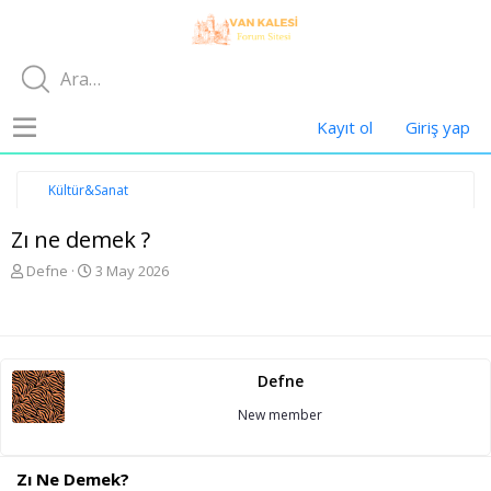
Kayıt ol
Giriş yap
Kültür&Sanat
Zı ne demek ?
K
B
Defne
3 May 2026
o
a
n
ş
u
l
y
a
u
n
Defne
b
g
a
ı
New member
ş
ç
l
t
a
a
Zı Ne Demek?
t
r