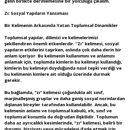
gelin birlikte derinlemesine bir yolculuğa çıkalım.
Zı: Sosyal Yapıların Yansıması
Bir Kelimenin Arkasında Yatan Toplumsal Dinamikler
Toplumsal yapılar, dilimizi ve kelimelerimizi
şekillendiren önemli etkenlerdir. “Zı” kelimesi, sosyal
yapıların etkilerini taşırken, aslında çok daha derin bir
anlam içeriyor. Bu kelimenin kullanımını ve anlamını
anlamak için, toplumda kimlerin bu kelimeyi kullandığı,
kimlerin bu kelimeyi duyduğunda nasıl tepki verdiği ve
bu kelimenin kimlere ait olduğu üzerinde durmak
gerekir.
Bu bağlamda, "zı" kelimesi çoğunlukla alt sınıf,
marjinalleşmiş gruplar ve daha geniş sosyal normlardan
dışlanan bireyler tarafından kullanılabilir. Ancak, bu
kelimenin anlamı ve toplumsal kabulü, ırk, sınıf ve
toplumsal konumla da doğrudan ilişkilidir. Toplumun
daha az ayrıcalıklı kesimlerinde, "zı" kelimesi, belirli bir
durumu, hissiyatı veya mücadeleyi ifade etmek için