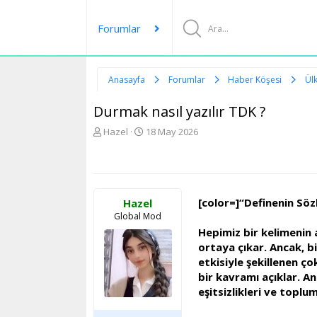
Forumlar
Anasayfa
Forumlar
Haber Köşesi
Ül
Durmak nasıl yazılır TDK ?
K
B
Hazel
18 May 2026
o
a
n
ş
u
l
y
a
u
n
[color=]“Definenin Söz
Hazel
b
g
Global Mod
a
ı
Hepimiz bir kelimenin 
ş
ç
l
t
ortaya çıkar. Ancak, bi
a
a
etkisiyle şekillenen ço
t
r
bir kavramı açıklar. An
a
i
eşitsizlikleri ve toplu
n
h
i