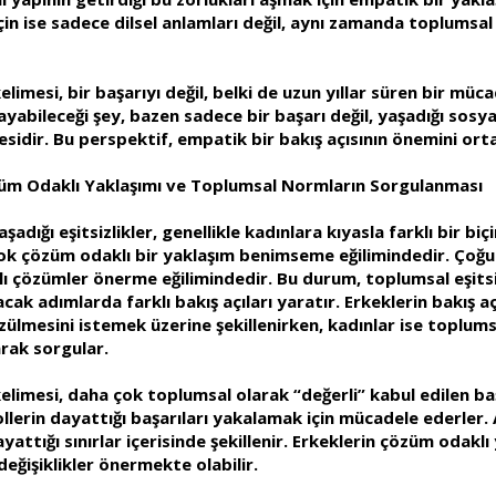
 için ise sadece dilsel anlamları değil, aynı zamanda toplums
kelimesi, bir başarıyı değil, belki de uzun yıllar süren bir mü
ayabileceği şey, bazen sadece bir başarı değil, yaşadığı sosy
esidir. Bu perspektif, empatik bir bakış açısının önemini ort
züm Odaklı Yaklaşımı ve Toplumsal Normların Sorgulanması
adığı eşitsizlikler, genellikle kadınlara kıyasla farklı bir biç
k çözüm odaklı bir yaklaşım benimseme eğilimindedir. Çoğu e
lı çözümler önerme eğilimindedir. Bu durum, toplumsal eşits
lacak adımlarda farklı bakış açıları yaratır. Erkeklerin bakış aç
lmesini istemek üzerine şekillenirken, kadınlar ise toplumsa
rak sorgular.
elimesi, daha çok toplumsal olarak “değerli” kabul edilen başarı
ollerin dayattığı başarıları yakalamak için mücadele ederler
yattığı sınırlar içerisinde şekillenir. Erkeklerin çözüm odakl
 değişiklikler önermekte olabilir.