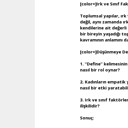
[color=]Irk ve Sınıf Fak
Toplumsal yapılar, ırk 
değil, aynı zamanda ırk,
kendilerine ait değerli
bir bireyin yaşadığı top
kavramının anlamını da
[color=]Düşünmeye Değ
1. “Define” kelimesinin
nasıl bir rol oynar?
2. Kadınların empatik 
nasıl bir etki yaratabil
3. Irk ve sınıf faktörl
ilişkilidir?
Sonuç: