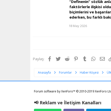
“Definenin” sözlük anla
faktörlerle ilişkisi ol
biçimlerini ve başarıla
ederken, bu farklı bakı
18 May 2026
Facebook
Twitter
Reddit
Pinterest
Tumblr
WhatsA
E-p
Paylaş:
Anasayfa
Forumlar
Haber Köşesi
Ül
Forum software by XenForo™
© 2010-2019 XenForo Lt
📢 Reklam ve İletişim Kanalları