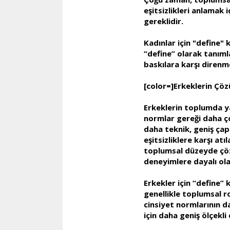
eşitsizlikleri anlamak
gereklidir.
Kadınlar için "define" 
“define” olarak tanıml
baskılara karşı direnm
[color=]Erkeklerin Çö
Erkeklerin toplumda yaş
normlar gereği daha ço
daha teknik, geniş çap
eşitsizliklere karşı atı
toplumsal düzeyde çözü
deneyimlere dayalı ola
Erkekler için “define” k
genellikle toplumsal r
cinsiyet normlarının da
için daha geniş ölçekli