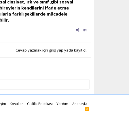
l cinsiyet, ırk ve sınıf gibi sosyal
 bireylerin kendilerini ifade etme
pılarla farklı şekillerde mücadele
ilir.
#1
Cevap yazmak için giriş yap yada kayıt ol.
tişim
Koşullar
Gizlilik Politikası
Yardım
Anasayfa
R
S
S