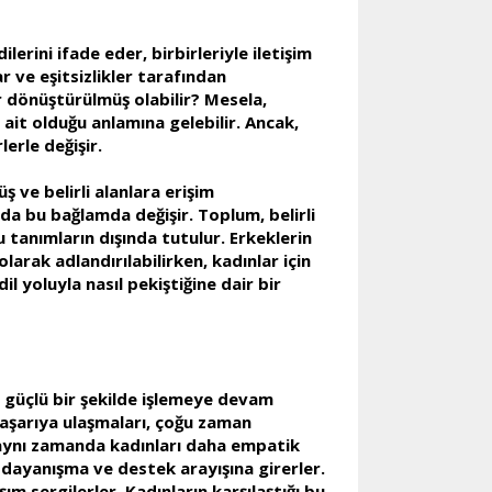
ilerini ifade eder, birbirleriyle iletişim
 ve eşitsizlikler tarafından
ar dönüştürülmüş olabilir? Mesela,
e ait olduğu anlamına gelebilir. Ancak,
lerle değişir.
ve belirli alanlara erişim
 da bu bağlamda değişir. Toplum, belirli
u tanımların dışında tutulur. Erkeklerin
larak adlandırılabilirken, kadınlar için
il yoluyla nasıl pekiştiğine dair bir
in güçlü bir şekilde işlemeye devam
başarıya ulaşmaları, çoğu zaman
, aynı zamanda kadınları daha empatik
 dayanışma ve destek arayışına girerler.
m sergilerler. Kadınların karşılaştığı bu