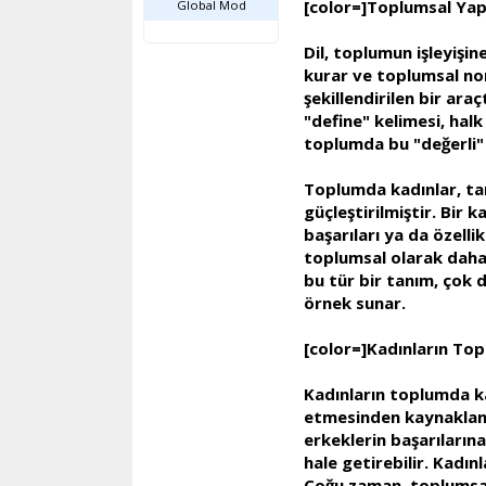
[color=]Toplumsal Yapı
Global Mod
Dil, toplumun işleyişine
kurar ve toplumsal nor
şekillendirilen bir ara
"define" kelimesi, halk 
toplumda bu "değerli" ve
Toplumda kadınlar, tar
güçleştirilmiştir. Bir 
başarıları ya da özelli
toplumsal olarak daha f
bu tür bir tanım, çok d
örnek sunar.
[color=]Kadınların Top
Kadınların toplumda kar
etmesinden kaynaklanır
erkeklerin başarıların
hale getirebilir. Kadı
Çoğu zaman, toplumsal y