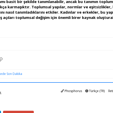
mı basit bir şekilde tanımlanabilir, ancak bu tanımın toplumsa
dukça karmaşıktır. Toplumsal yapılar, normlar ve eşitsizlikler,
rını nasıl tanımladıklarını etkiler. Kadınlar ve erkekler, bu ya
ş açıları toplumsal değişim için önemli birer kaynak oluşturab
pp
osta
Link
kede Son Dakika
Phosphorus
Türkçe (TR)
İle
d.