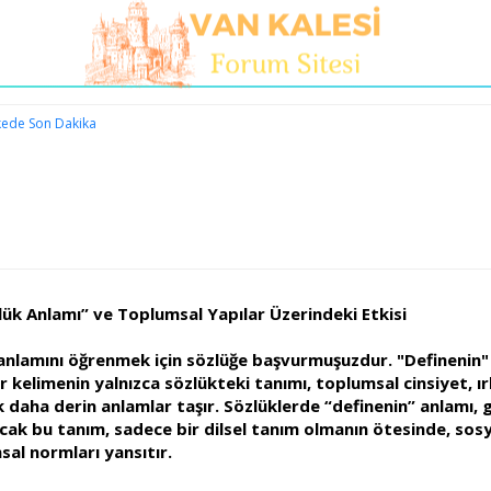
kede Son Dakika
lük Anlamı” ve Toplumsal Yapılar Üzerindeki Etkisi
anlamını öğrenmek için sözlüğe başvurmuşuzdur. "Definenin" 
r kelimenin yalnızca sözlükteki tanımı, toplumsal cinsiyet, ırk
k daha derin anlamlar taşır. Sözlüklerde “definenin” anlamı, ge
cak bu tanım, sadece bir dilsel tanım olmanın ötesinde, sosya
msal normları yansıtır.