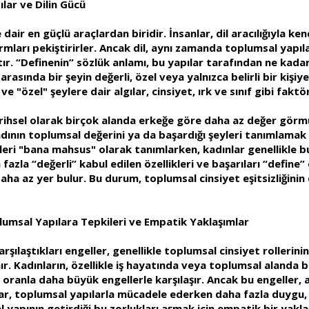
lar ve Dilin Gücü
 dair en güçlü araçlardan biridir. İnsanlar, dil aracılığıyla kend
mları pekiştirirler. Ancak dil, aynı zamanda toplumsal yapılar
çtır. “Definenin” sözlük anlamı, bu yapılar tarafından ne kad
arasında bir şeyin değerli, özel veya yalnızca belirli bir kişiy
 "özel" şeylere dair algılar, cinsiyet, ırk ve sınıf gibi faktör
ihsel olarak birçok alanda erkeğe göre daha az değer görmüş 
kadının toplumsal değerini ya da başardığı şeyleri tanımlamak
kleri "bana mahsus" olarak tanımlarken, kadınlar genellikle b
azla “değerli” kabul edilen özellikleri ve başarıları “define” o
aha az yer bulur. Bu durum, toplumsal cinsiyet eşitsizliğinin d
lumsal Yapılara Tepkileri ve Empatik Yaklaşımlar
şılaştıkları engeller, genellikle toplumsal cinsiyet rollerin
. Kadınların, özellikle iş hayatında veya toplumsal alanda 
a oranla daha büyük engellerle karşılaşır. Ancak bu engeller
nlar, toplumsal yapılarla mücadele ederken daha fazla duygu,
apının getirdiği bu zorlukları aşmak için empatik bir yaklaşı