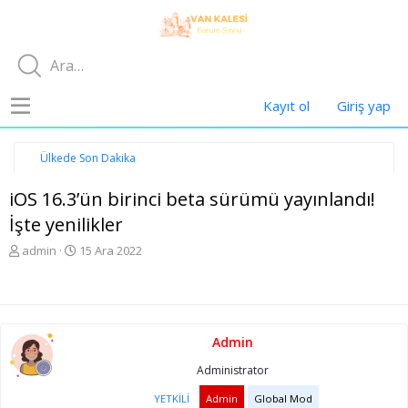
Kayıt ol
Giriş yap
Ülkede Son Dakika
iOS 16.3’ün birinci beta sürümü yayınlandı!
İşte yenilikler
K
B
admin
15 Ara 2022
o
a
n
ş
u
l
y
a
u
n
Admin
b
g
a
ı
Administrator
ş
ç
l
t
YETKILI
Admin
Global Mod