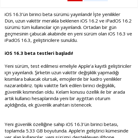
a
a
t
r
a
i
iOS 16.3’ün birinci beta sürümü yayınlandı! İşte yenilikler
n
h
Dün, uzun vakittir merakla beklenen iOS 16.2 ve iPadOS 16.2
i
sürümü tüm kullanıcılar için yayınlandı. Ortadan bir gün
geçmesinin çabucak akabinde en yeni sürüm olan iOS 16.3 ve
iPadOS 16.3, geliştiricilere sunuldu.
iOS 16.3 beta testleri başladı!
Yeni sürüm, test edilmesi emeliyle Apple’a kayıtlı geliştiriciler
için yayınlandı. Şirketin uzun vakittir değişiklik yapmadığı
kısımlara bakacak olursak, emojilerde bir kadro yenilikler
nazaranbiliriz. tıpkı vakitte fark edilen birinci değişiklik,
güvenlik kısmından oldu. Kelam konusu özellik ile bir arada
artık kullanıcı hesaplarında yeni bir aygıttan oturum
açıldığında, ek güvenlik anahtarı istenecek.
Yeni güvenlik özelliğine sahip iOS 16.3’ün birinci betası,
toplamda 5.33 GB boyutunda. Apple’ın geliştirici kümesinde
yer alan kullanıcılar, yeni sürümü destekleyen iPhone