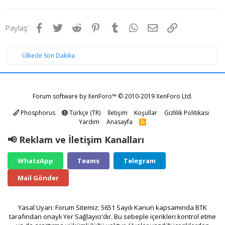
Facebook
Twitter
Reddit
Pinterest
Tumblr
WhatsApp
E-posta
Link
Paylaş:
Ülkede Son Dakika
Forum software by XenForo™
© 2010-2019 XenForo Ltd.
Phosphorus
Türkçe (TR)
İletişim
Koşullar
Gizlilik Politikası
Yardım
Anasayfa
R
S
S
📢 Reklam ve İletişim Kanalları
WhatsApp
Teams
Telegram
Mail Gönder
Yasal Uyarı: Forum Sitemiz; 5651 Sayılı Kanun kapsamında BTK
tarafından onaylı Yer Sağlayıcı'dır. Bu sebeple içerikleri kontrol etme