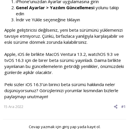
iPhone’unuzdan Ayarlar uygulamasına girin
Genel Ayarlar > Yazılım Güncellemesi
yolunu takip
edin
İndir ve Yükle seçeneğine tıklayın
Apple geliştiricisi değilseniz, yeni beta sürümünü yüklemenizi
tavsiye etmiyoruz. Çünkü, birfazlaca yanılgıyla karşılaşabilir ve
eski sürüme dönmek zorunda kalabilirsiniz.
Apple, iOS ile birlikte MacOS Ventura 13.2, watchOS 9.3 ve
tvOS 16.3 için de birer beta sürümü yayınladı. Daima birlikte
yayınlanan bu güncellemelerin getirdiği yenilikler, önümüzdeki
günlerde aşikâr olacaktır.
Peki sizler iOS 16.3’ün birinci beta sürümü hakkında neler
düşünüyorsunuz? Görüşlerinizi yorumlar kısmından bizlerle
paylaşmayı unutmayın!
15 Ara 2022
#1
Cevap yazmak için giriş yap yada kayıt ol.