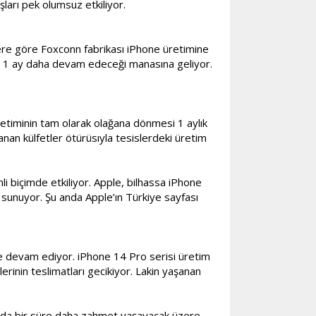
şları pek olumsuz etkiliyor.
lere göre Foxconn fabrikası iPhone üretimine
n az 1 ay daha devam edeceği manasına geliyor.
etiminin tam olarak olağana dönmesi 1 aylık
anan külfetler ötürüsıyla tesislerdeki üretim
biçimde etkiliyor. Apple, bilhassa iPhone
 sunuyor. Şu anda Apple’ın Türkiye sayfası
e devam ediyor. iPhone 14 Pro serisi üretim
inin teslimatları gecikiyor. Lakin yaşanan
sunda bir süre daha zahmet yaşayacak üzere