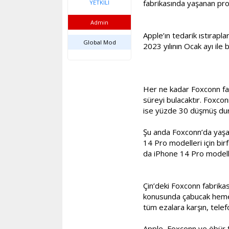
fabrikasında yaşanan prob
YETKILI
Admin
Apple’ın tedarik ıstırap
Global Mod
2023 yılının Ocak ayı ile
Her ne kadar Foxconn fab
süreyi bulacaktır. Foxcon
ise yüzde 30 düşmüş du
Şu anda Foxconn’da yaşa
14 Pro modelleri için bi
da iPhone 14 Pro modelle
Çin’deki Foxconn fabrika
konusunda çabucak hemen 
tüm ezalara karşın, tele
Apple, Foxconn ve öbür f