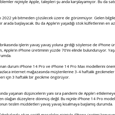
lemler niçiniyle Apple, talepleri şu anda karşılayamıyor. Bu da satı
ları 2022 yılı bitmeden çözülecek üzere de görünmüyor. Gelen bilgi
 bir arada başlayacak. Bu da Apple’ın yaşadığı stok külfetlerinin e
rikasında işlerin yavaş yavaş yoluna girdiği söylense de iPhone ür
n, Apple’ın iPhone üretiminin yüzde 70’ini elinde bulunduruyor. Yaş
rumda.
nan durum iPhone 14 Pro ve iPhone 14 Pro Max modellerini önemli 
rfazlaca internet mağazasında müşterilerine 3-4 haftalık gecikmeler
ri için 3 haftalık bir gecikme öngörüyor.
sında yaşanan düşüncelerin yanı sıra pandemi de Apple’ı etkilemey
olağan düzeylere dönmüş değil. Bu niçinle iPhone 14 Pro modeller
fonun teslim müddetleri yavaş yavaş kısalmaya başlamış durumda.
abrikalarda çıkan çeşitli meseleler niçiniyle iPhone üretimi konu