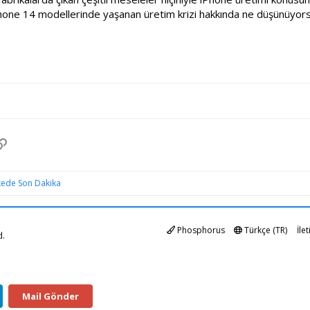
hone 14 modellerinde yaşanan üretim krizi hakkında ne düşünüyors
pp
osta
Link
kede Son Dakika
Phosphorus
Türkçe (TR)
İle
d.
Mail Gönder