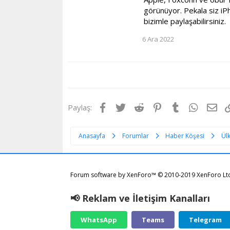
görünüyor. Pekala siz iP
bizimle paylaşabilirsiniz.
6 Ara 2022
Facebook
Twitter
Reddit
Pinterest
Tumblr
WhatsA
E-p
Paylaş:
Anasayfa
Forumlar
Haber Köşesi
Ül
Forum software by XenForo™
© 2010-2019 XenForo Lt
📢 Reklam ve İletişim Kanalları
WhatsApp
Teams
Telegram