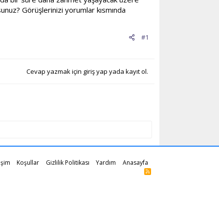
unuz? Görüşlerinizi yorumlar kısmında
#1
Cevap yazmak için giriş yap yada kayıt ol.
tişim
Koşullar
Gizlilik Politikası
Yardım
Anasayfa
R
S
S