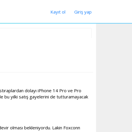
Kayıt ol
Giriş yap
ıstıraplardan dolayı iPhone 14 Pro ve Pro
 bu yılki satış gayelerini de tutturamayacak
r devir olması bekleniyordu. Lakin Foxconn