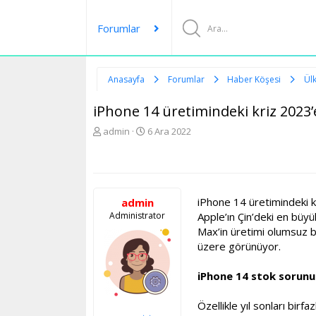
Forumlar
Anasayfa
Forumlar
Haber Köşesi
Ül
iPhone 14 üretimindeki kriz 2023
K
B
admin
6 Ara 2022
o
a
n
ş
u
l
y
a
u
n
iPhone 14 üretimindeki 
admin
b
g
Administrator
Apple’ın Çin’deki en büy
a
ı
Max’in üretimi olumsuz b
ş
ç
l
t
üzere görünüyor.
a
a
t
r
iPhone 14 stok sorunu
a
i
n
h
Özellikle yıl sonları bir
i