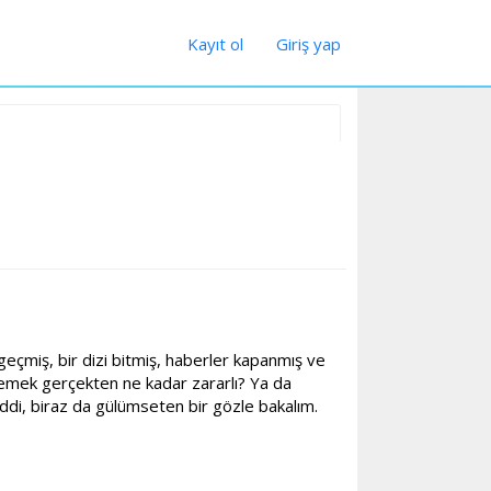
Kayıt ol
Giriş yap
eçmiş, bir dizi bitmiş, haberler kapanmış ve
zlemek gerçekten ne kadar zararlı? Ya da
iddi, biraz da gülümseten bir gözle bakalım.