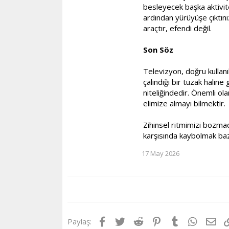
besleyecek başka aktivite
ardından yürüyüşe çıktını
araçtır, efendi değil.
Son Söz
Televizyon, doğru kullanı
çalındığı bir tuzak halin
niteliğindedir. Önemli o
elimize almayı bilmektir.
Zihinsel ritmimizi bozma
karşısında kaybolmak baz
17 May 2026
Facebook
Twitter
Reddit
Pinterest
Tumblr
WhatsA
E-p
Paylaş: