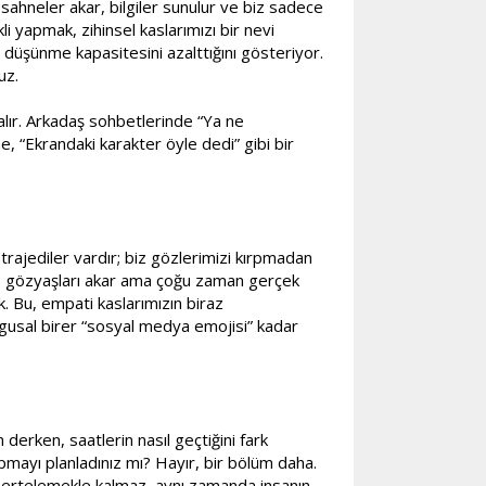
sahneler akar, bilgiler sunulur ve biz sadece
i yapmak, zihinsel kaslarımızı bir nevi
ine düşünme kapasitesini azalttığını gösteriyor.
uz.
 alır. Arkadaş sohbetlerinde “Ya ne
 “Ekrandaki karakter öyle dedi” gibi bir
trajediler vardır; biz gözlerimizi kırpmadan
ir, gözyaşları akar ama çoğu zaman gerçek
. Bu, empati kaslarımızın biraz
uygusal birer “sosyal medya emojisi” kadar
derken, saatlerin nasıl geçtiğini fark
mayı planladınız mı? Hayır, bir bölüm daha.
ını ertelemekle kalmaz, aynı zamanda insanın