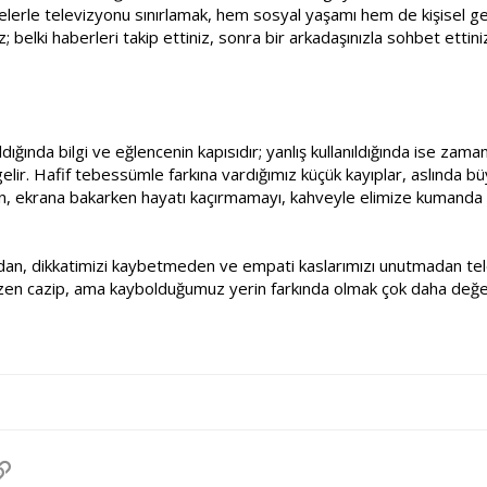
lerle televizyonu sınırlamak, hem sosyal yaşamı hem de kişisel geli
z; belki haberleri takip ettiniz, sonra bir arkadaşınızla sohbet ettin
ldığında bilgi ve eğlencenin kapısıdır; yanlış kullanıldığında ise zam
e gelir. Hafif tebessümle farkına vardığımız küçük kayıplar, aslında 
lan, ekrana bakarken hayatı kaçırmamayı, kahveyle elimize kumanda
dan, dikkatimizi kaybetmeden ve empati kaslarımızı unutmadan telev
en cazip, ama kaybolduğumuz yerin farkında olmak çok daha değerl
pp
osta
Link