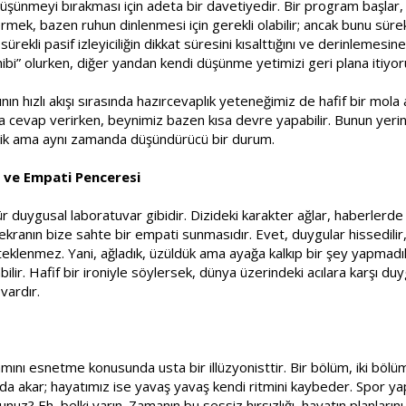
düşünmeyi bırakması için adeta bir davetiyedir. Bir program başlar, 
rmek, bazen ruhun dinlenmesi için gerekli olabilir; ancak bunu sürekl
 sürekli pasif izleyiciliğin dikkat süresini kısalttığını ve derinlemes
ahibi” olurken, diğer yandan kendi düşünme yetimizi geri plana itiyor
nın hızlı akışı sırasında hazırcevaplık yeteneğimiz de hafif bir mola
cevap verirken, beynimiz bazen kısa devre yapabilir. Bunun yerine,
komik ama aynı zamanda düşündürücü bir durum.
 ve Empati Penceresi
r duygusal laboratuvar gibidir. Dizideki karakter ağlar, haberlerde 
 ekranın bize sahte bir empati sunmasıdır. Evet, duygular hissedil
eklenmez. Yani, ağladık, üzüldük ama ayağa kalkıp bir şey yapmadık
lir. Hafif bir ironiyle söylersek, dünya üzerindeki acılara karşı d
vardır.
nı esnetme konusunda usta bir illüzyonisttir. Bir bölüm, iki bölüm 
 akar; hayatımız ise yavaş yavaş kendi ritmini kaybeder. Spor yap
nuz? Eh, belki yarın. Zamanın bu sessiz hırsızlığı, hayatın planlar