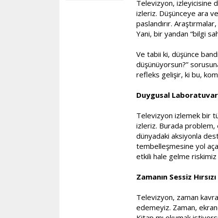
Televizyon, izleyicisine 
izleriz. Düşünceye ara ve
paslandırır. Araştırmalar,
Yani, bir yandan “bilgi s
Ve tabii ki, düşünce bandı
düşünüyorsun?” sorusuna 
refleks gelişir, ki bu, 
Duygusal Laboratuvar
Televizyon izlemek bir tü
izleriz. Burada problem,
dünyadaki aksiyonla dest
tembelleşmesine yol açabi
etkili hale gelme riskimiz 
Zamanın Sessiz Hırsızı
Televizyon, zaman kavramı
edemeyiz. Zaman, ekranda
Kitap mı okumak istiyorsu