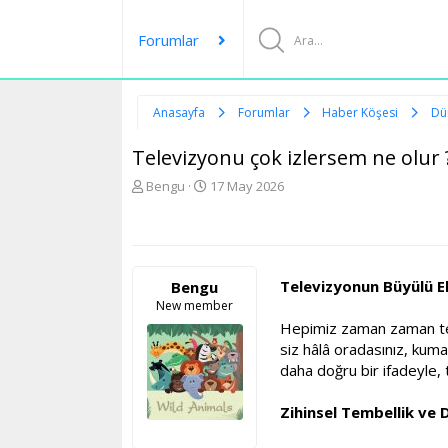
Forumlar
Anasayfa
Forumlar
Haber Köşesi
Dü
Televizyonu çok izlersem ne olur 
K
B
Bengu
17 May 2026
o
a
n
ş
u
l
y
a
u
n
Televizyonun Büyülü E
Bengu
b
g
New member
a
ı
Hepimiz zaman zaman tele
ş
ç
l
t
siz hâlâ oradasınız, kuma
a
a
daha doğru bir ifadeyle, 
t
r
a
i
Zihinsel Tembellik ve 
n
h
i