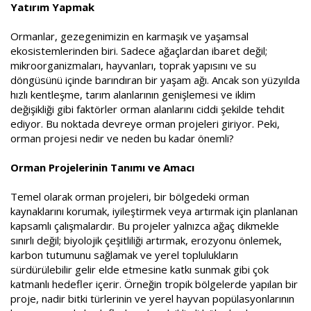
Yatırım Yapmak
a
i
n
h
i
Ormanlar, gezegenimizin en karmaşık ve yaşamsal
ekosistemlerinden biri. Sadece ağaçlardan ibaret değil;
mikroorganizmaları, hayvanları, toprak yapısını ve su
döngüsünü içinde barındıran bir yaşam ağı. Ancak son yüzyılda
hızlı kentleşme, tarım alanlarının genişlemesi ve iklim
değişikliği gibi faktörler orman alanlarını ciddi şekilde tehdit
ediyor. Bu noktada devreye orman projeleri giriyor. Peki,
orman projesi nedir ve neden bu kadar önemli?
Orman Projelerinin Tanımı ve Amacı
Temel olarak orman projeleri, bir bölgedeki orman
kaynaklarını korumak, iyileştirmek veya artırmak için planlanan
kapsamlı çalışmalardır. Bu projeler yalnızca ağaç dikmekle
sınırlı değil; biyolojik çeşitliliği artırmak, erozyonu önlemek,
karbon tutumunu sağlamak ve yerel toplulukların
sürdürülebilir gelir elde etmesine katkı sunmak gibi çok
katmanlı hedefler içerir. Örneğin tropik bölgelerde yapılan bir
proje, nadir bitki türlerinin ve yerel hayvan popülasyonlarının