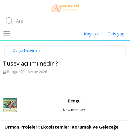
Kayıt ol
Giriş yap
Dünya Haberleri
Tusev açılımı nedir ?
K
B
Bengu
18 May 2026
o
a
n
ş
u
l
y
a
u
n
Bengu
b
g
a
ı
New member
ş
ç
l
t
a
a
Orman Projeleri: Ekosistemleri Korumak ve Geleceğe
t
r