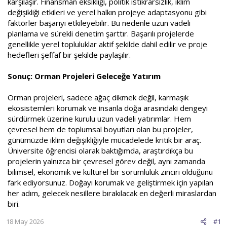
karşılaşır. Finansman eksikliği, politik istikrarsızlık, iklim
değişikliği etkileri ve yerel halkın projeye adaptasyonu gibi
faktörler başarıyı etkileyebilir. Bu nedenle uzun vadeli
planlama ve sürekli denetim şarttır. Başarılı projelerde
genellikle yerel topluluklar aktif şekilde dahil edilir ve proje
hedefleri şeffaf bir şekilde paylaşılır.
Sonuç: Orman Projeleri Geleceğe Yatırım
Orman projeleri, sadece ağaç dikmek değil, karmaşık
ekosistemleri korumak ve insanla doğa arasındaki dengeyi
sürdürmek üzerine kurulu uzun vadeli yatırımlar. Hem
çevresel hem de toplumsal boyutları olan bu projeler,
günümüzde iklim değişikliğiyle mücadelede kritik bir araç.
Üniversite öğrencisi olarak baktığımda, araştırdıkça bu
projelerin yalnızca bir çevresel görev değil, aynı zamanda
bilimsel, ekonomik ve kültürel bir sorumluluk zinciri olduğunu
fark ediyorsunuz. Doğayı korumak ve geliştirmek için yapılan
her adım, gelecek nesillere bırakılacak en değerli miraslardan
biri.
18 May 2026
#1