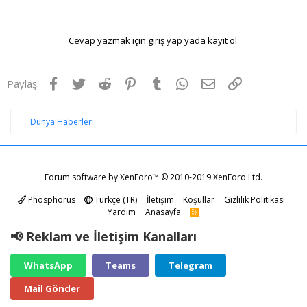
Cevap yazmak için giriş yap yada kayıt ol.
Facebook
Twitter
Reddit
Pinterest
Tumblr
WhatsApp
E-posta
Link
Paylaş:
Dünya Haberleri
Forum software by XenForo™
© 2010-2019 XenForo Ltd.
Phosphorus
Türkçe (TR)
İletişim
Koşullar
Gizlilik Politikası
Yardım
Anasayfa
R
S
S
📢 Reklam ve İletişim Kanalları
WhatsApp
Teams
Telegram
Mail Gönder