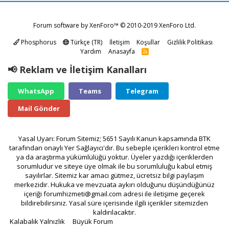
Forum software by XenForo™
© 2010-2019 XenForo Ltd.
Phosphorus
Türkçe (TR)
İletişim
Koşullar
Gizlilik Politikası
Yardım
Anasayfa
R
S
S
📢 Reklam ve İletişim Kanalları
WhatsApp
Teams
Telegram
Mail Gönder
Yasal Uyarı: Forum Sitemiz; 5651 Sayılı Kanun kapsamında BTK
tarafından onaylı Yer Sağlayıcı'dır. Bu sebeple içerikleri kontrol etme
ya da araştırma yükümlülüğü yoktur. Üyeler yazdığı içeriklerden
sorumludur ve siteye üye olmak ile bu sorumluluğu kabul etmiş
sayılırlar. Sitemiz kar amacı gütmez, ücretsiz bilgi paylaşım
merkezidir. Hukuka ve mevzuata aykırı olduğunu düşündüğünüz
içeriği
forumhizmeti@gmail.com
adresi ile iletişime geçerek
bildirebilirsiniz. Yasal süre içerisinde ilgili içerikler sitemizden
kaldırılacaktır.
Kalabalık Yalnızlık
Büyük Forum