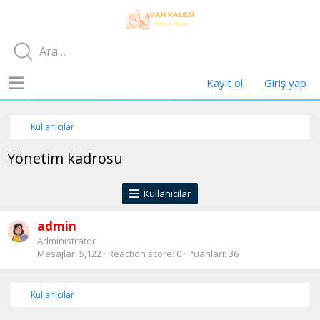
Kayıt ol
Giriş yap
Kullanıcılar
Yönetim kadrosu
Kullanıcılar
admin
Administrator
Mesajlar
5,122
Reaction score
0
Puanları
36
Kullanıcılar