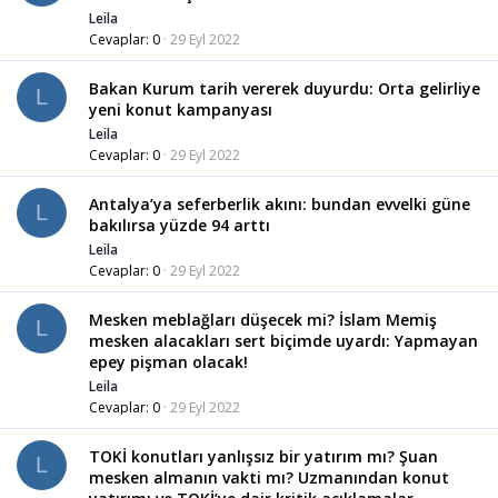
Leila
Cevaplar
0
29 Eyl 2022
Bakan Kurum tarih vererek duyurdu: Orta gelirliye
L
yeni konut kampanyası
Leila
Cevaplar
0
29 Eyl 2022
Antalya’ya seferberlik akını: bundan evvelki güne
L
bakılırsa yüzde 94 arttı
Leila
Cevaplar
0
29 Eyl 2022
Mesken meblağları düşecek mi? İslam Memiş
L
mesken alacakları sert biçimde uyardı: Yapmayan
epey pişman olacak!
Leila
Cevaplar
0
29 Eyl 2022
TOKİ konutları yanlışsız bir yatırım mı? Şuan
L
mesken almanın vakti mı? Uzmanından konut