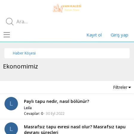
Kayıt ol
Giriş yap
Haber Köşesi
Ekonomimiz
Filtreler
Paylı tapu nedir, nasıl bölünür?
L
Leila
Cevaplar
0
30 Eyl 2022
Masrafsız tapu evresi nasıl olur? Masrafsız tapu
L
devranı süreçleri