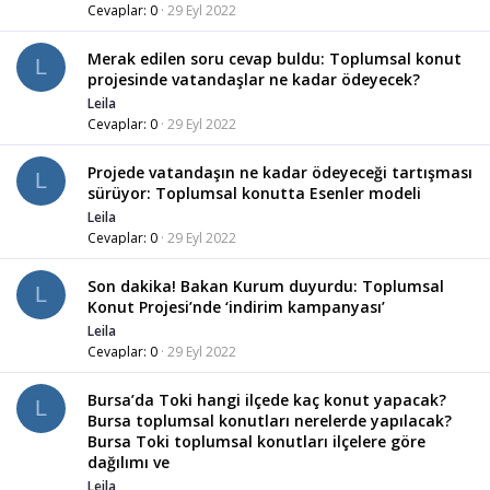
Cevaplar
0
29 Eyl 2022
Merak edilen soru cevap buldu: Toplumsal konut
L
projesinde vatandaşlar ne kadar ödeyecek?
Leila
Cevaplar
0
29 Eyl 2022
Projede vatandaşın ne kadar ödeyeceği tartışması
L
sürüyor: Toplumsal konutta Esenler modeli
Leila
Cevaplar
0
29 Eyl 2022
Son dakika! Bakan Kurum duyurdu: Toplumsal
L
Konut Projesi’nde ‘indirim kampanyası’
Leila
Cevaplar
0
29 Eyl 2022
Bursa’da Toki hangi ilçede kaç konut yapacak?
L
Bursa toplumsal konutları nerelerde yapılacak?
Bursa Toki toplumsal konutları ilçelere göre
dağılımı ve
Leila