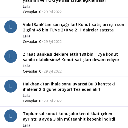
yatırımı ve TOKİ’ye dair kritik açıklamalar
Leila
Cevaplar
0
29 Eyl 2022
VakıfBank’tan son çağrılar! Konut satışları için son
L
2 gün! 45 bin TL’ye 2+0 ve 2+1 daireler satışta
Leila
Cevaplar
0
29 Eyl 2022
Ziraat Bankası deklare etti! 180 bin TL’ye konut
L
sahibi olabilirsiniz! Konut satışları devam ediyor
Leila
Cevaplar
0
29 Eyl 2022
Halkbank’tan ihale sonu uyarısı! Bu 3 kentteki
L
ihaleler 2-3 güne bitiyor! Tez eden alır!
Leila
Cevaplar
0
29 Eyl 2022
Toplumsal konut konuşulurken dikkat çeken
L
ayrıntı: 8 ayda 3 bin müteahhit kepenk indirdi
Leila