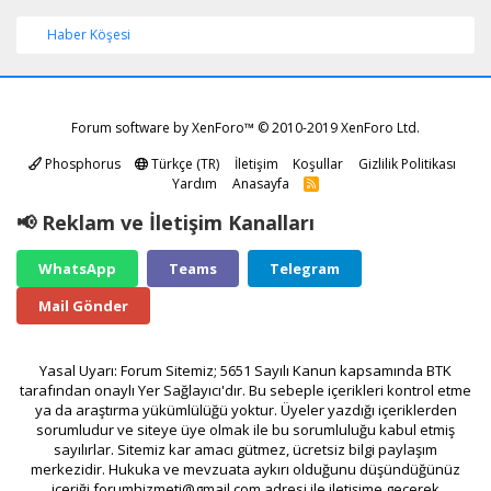
Haber Köşesi
Forum software by XenForo™
© 2010-2019 XenForo Ltd.
Phosphorus
Türkçe (TR)
İletişim
Koşullar
Gizlilik Politikası
Yardım
Anasayfa
R
S
S
📢 Reklam ve İletişim Kanalları
WhatsApp
Teams
Telegram
Mail Gönder
Yasal Uyarı: Forum Sitemiz; 5651 Sayılı Kanun kapsamında BTK
tarafından onaylı Yer Sağlayıcı'dır. Bu sebeple içerikleri kontrol etme
ya da araştırma yükümlülüğü yoktur. Üyeler yazdığı içeriklerden
sorumludur ve siteye üye olmak ile bu sorumluluğu kabul etmiş
sayılırlar. Sitemiz kar amacı gütmez, ücretsiz bilgi paylaşım
merkezidir. Hukuka ve mevzuata aykırı olduğunu düşündüğünüz
içeriği
forumhizmeti@gmail.com
adresi ile iletişime geçerek