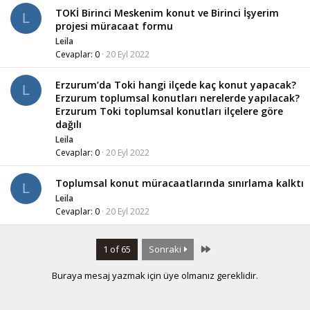
TOKİ Birinci Meskenim konut ve Birinci İşyerim
L
projesi müracaat formu
Leila
Cevaplar
0
20 Eyl 2022
Erzurum’da Toki hangi ilçede kaç konut yapacak?
L
Erzurum toplumsal konutları nerelerde yapılacak?
Erzurum Toki toplumsal konutları ilçelere göre
dağılı
Leila
Cevaplar
0
20 Eyl 2022
Toplumsal konut müracaatlarında sınırlama kalktı
L
Leila
Cevaplar
0
20 Eyl 2022
Last
1 of 65
Sonraki
Buraya mesaj yazmak için üye olmanız gereklidir.